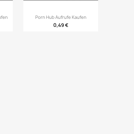
Aperçu rapide

ufen
Porn Hub Aufrufe Kaufen
0,49 €