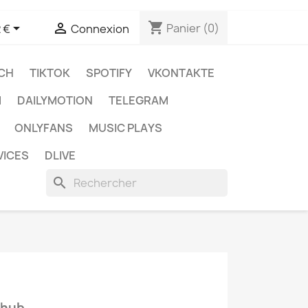
shopping_cart


Panier
(0)
 €
Connexion
CH
TIKTOK
SPOTIFY
VKONTAKTE
M
DAILYMOTION
TELEGRAM
ONLYFANS
MUSIC PLAYS
VICES
DLIVE
search
nhub