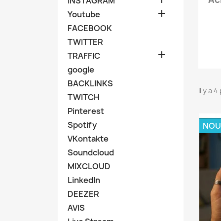
INSTAGRAM

Youtube
FACEBOOK
TWITTER

TRAFFIC
google
BACKLINKS
Il y a 
TWITCH
Pinterest
Spotify
NOU
VKontakte
Soundcloud
MIXCLOUD
LinkedIn
DEEZER
AVIS