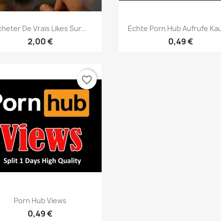
Aperçu rapide
Aperçu rapide


heter De Vrais Likes Sur...
Echte Porn Hub Aufrufe Ka
2,00 €
0,49 €
favorite_border
Aperçu rapide

Porn Hub Views
0,49 €