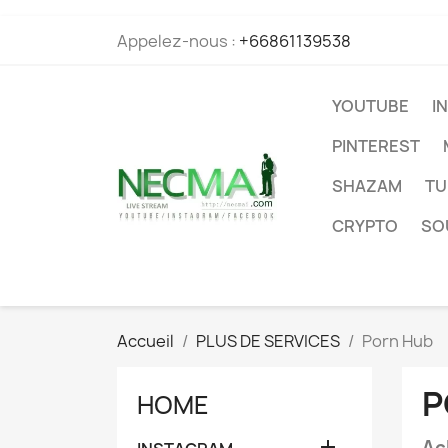
Appelez-nous :
+66861139538
YOUTUBE
I
PINTEREST
SHAZAM
TU
CRYPTO
SO
Accueil
PLUS DE SERVICES
Porn Hub
P
HOME

Ac