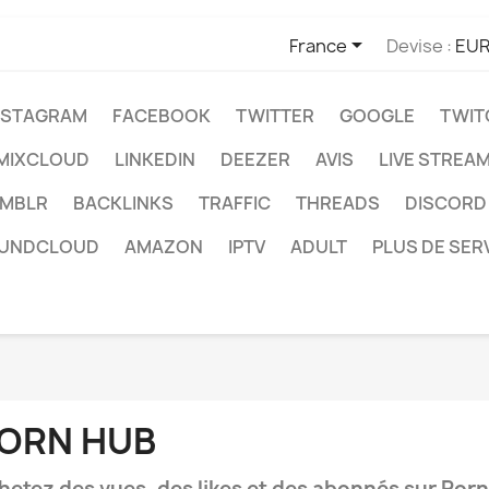

France
Devise :
EUR
NSTAGRAM
FACEBOOK
TWITTER
GOOGLE
TWIT
MIXCLOUD
LINKEDIN
DEEZER
AVIS
LIVE STREA
MBLR
BACKLINKS
TRAFFIC
THREADS
DISCORD
UNDCLOUD
AMAZON
IPTV
ADULT
PLUS DE SER
ORN HUB
hetez des vues, des likes et des abonnés sur Por