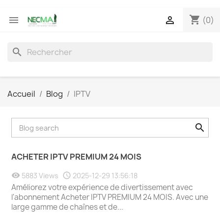
shopping_cart


(0)
search
Accueil
Blog
IPTV
ACHETER IPTV PREMIUM 24 MOIS
5883 Views
2025-12-29 13:56:18
Améliorez votre expérience de divertissement avec
l'abonnement Acheter IPTV PREMIUM 24 MOIS. Avec une
large gamme de chaînes et de...