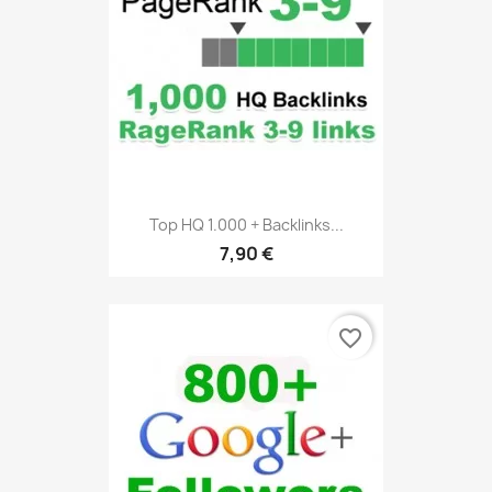
Top HQ 1.000 + Backlinks...
7,90 €
favorite_border