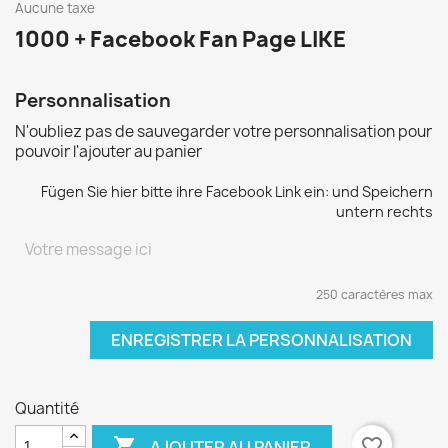
Aucune taxe
1000 + Facebook Fan Page LIKE
Personnalisation
N'oubliez pas de sauvegarder votre personnalisation pour
pouvoir l'ajouter au panier
Fügen Sie hier bitte ihre Facebook Link ein: und Speichern
untern rechts
250 caractères max
ENREGISTRER LA PERSONNALISATION
Quantité

favorite_border
AJOUTER AU PANIER