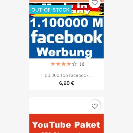
favorite_border
OUT-OF-STOCK
(1)
1.100.000 Top Facebook...
6,90 €
favorite_border