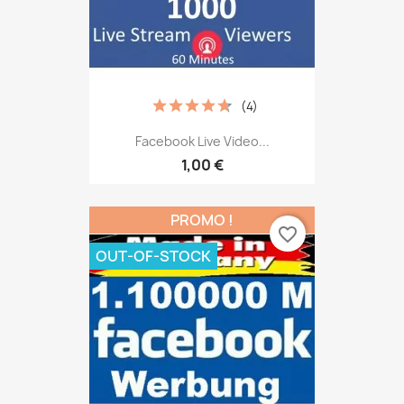
(4)
Facebook Live Video...
1,00 €
PROMO !
favorite_border
OUT-OF-STOCK