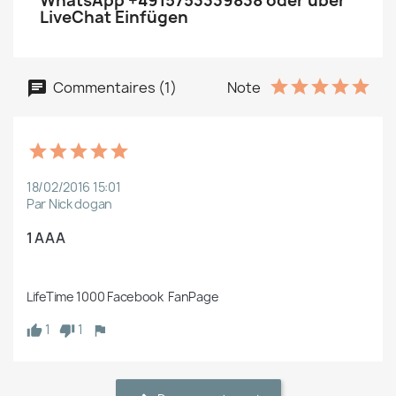
WhatsApp +4915753339838 oder über
LiveChat Einfügen
Commentaires (1)
Note
18/02/2016 15:01
Par Nick dogan
1 AAA 
LifeTime 1000 Facebook  FanPage  
1
1