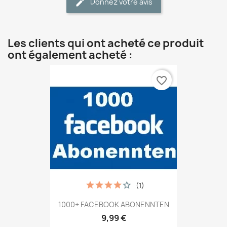
Donnez votre avis
Les clients qui ont acheté ce produit
ont également acheté :
favorite_border
(1)
1000+ FACEBOOK ABONENNTEN
9,99 €