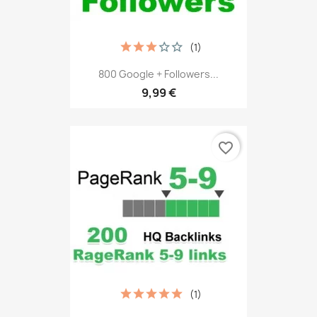
(1)
800 Google + Followers...
9,99 €
favorite_border
(1)