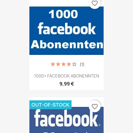
favorite_border
(1)
1000+ FACEBOOK ABONENNTEN
9,99 €
OUT-OF-STOCK
favorite_border