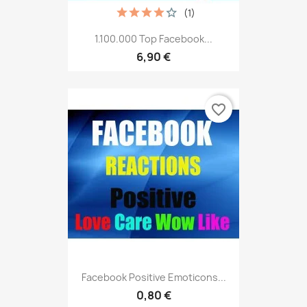
(1)
1.100.000 Top Facebook...
6,90 €
favorite_border
Facebook Positive Emoticons...
0,80 €