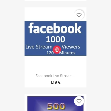
favorite_border
Facebook Live Stream...
1,19 €
favorite_border