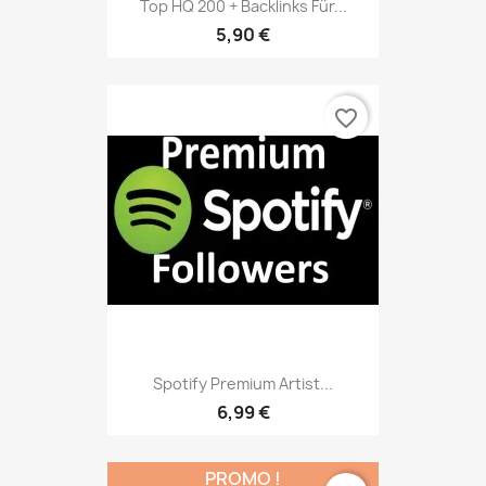
Top HQ 200 + Backlinks Für...
5,90 €
favorite_border
Spotify Premium Artist...
6,99 €
PROMO !