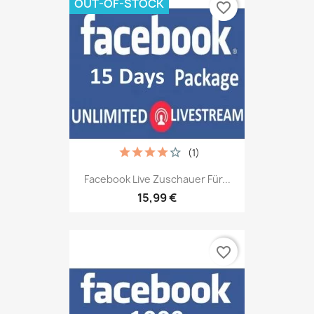
OUT-OF-STOCK
favorite_border
(1)
Facebook Live Zuschauer Für...
15,99 €
favorite_border