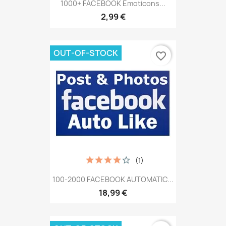
1000+ FACEBOOK Emoticons...
2,99 €
OUT-OF-STOCK
favorite_border
(1)
100-2000 FACEBOOK AUTOMATIC...
18,99 €