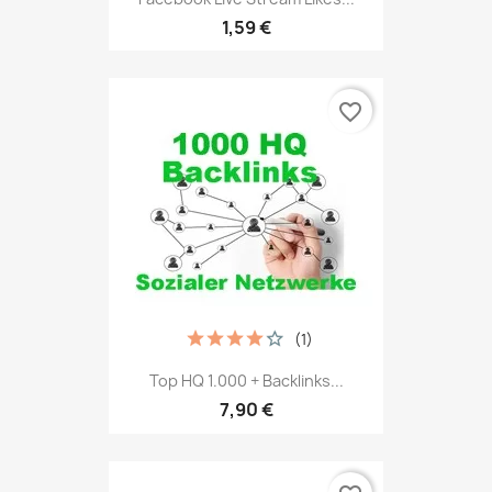
1,59 €
favorite_border
(1)
Top HQ 1.000 + Backlinks...
7,90 €