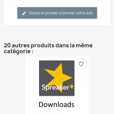
Soyez le premier à donner votre avis
20 autres produits dans la même
catégorie :
favorite_border