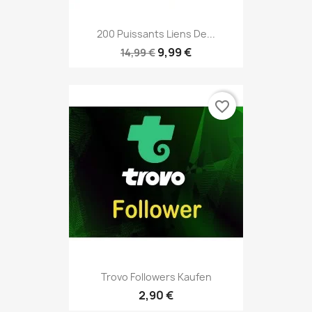
200 Puissants Liens De...
9,99 €
14,99 €
favorite_border
Trovo Followers Kaufen
2,90 €