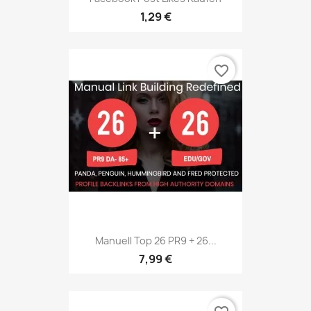
1,29 €
favorite_border
Manuell Top 26 PR9 + 26...
7,99 €