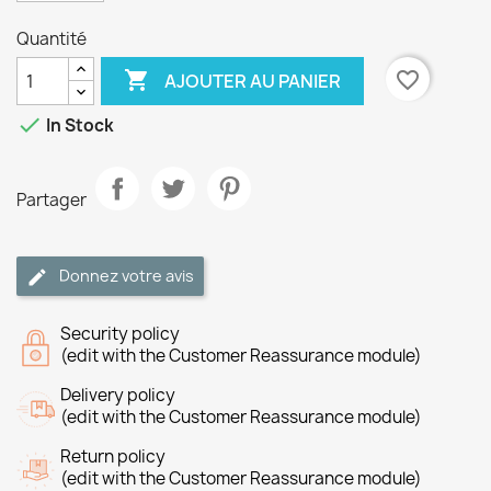
Quantité

favorite_border
AJOUTER AU PANIER

In Stock
Partager
Donnez votre avis
Security policy
(edit with the Customer Reassurance module)
Delivery policy
(edit with the Customer Reassurance module)
Return policy
(edit with the Customer Reassurance module)