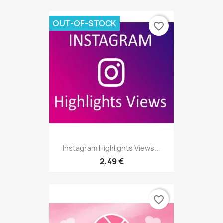
OUT-OF-STOCK
favorite_border
Instagram Highlights Views...
2,49 €
favorite_border