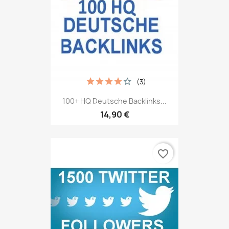
(3)
100+ HQ Deutsche Backlinks...
14,90 €
favorite_border