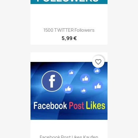
1500 TWITTER Followers
5,99 €
favorite_border
Facebook Post Likes Kaufen