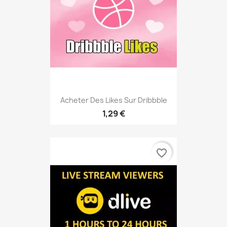
Acheter Des Likes Sur Dribbble
1,29 €
favorite_border