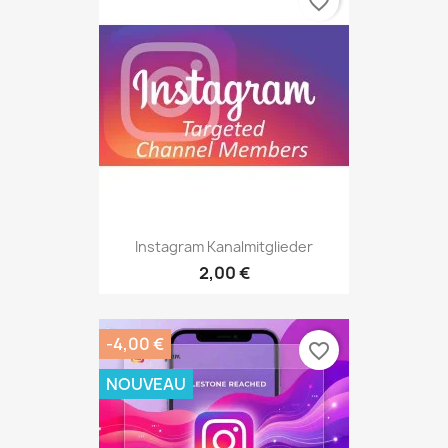
favorite_border
Instagram Kanalmitglieder
2,00 €
-4,00 €
favorite_border
NOUVEAU