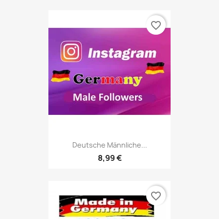
favorite_border
Deutsche Männliche...
8,99 €
favorite_border