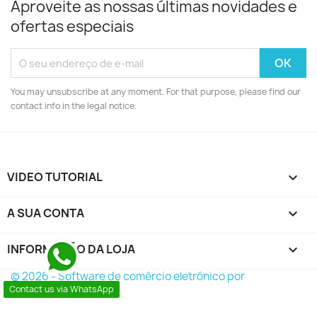
Aproveite as nossas últimas novidades e
ofertas especiais
You may unsubscribe at any moment. For that purpose, please find our
contact info in the legal notice.
VIDEO TUTORIAL

A SUA CONTA

INFORMAÇÃO DA LOJA
keyboard_arrow_down
© 2026 - Software de comércio eletrónico por
Contact us via WhatsApp
PrestaShop™