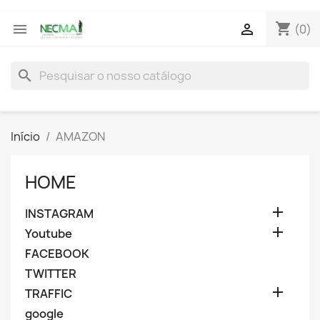
shopping_cart


(0)
search
Início
AMAZON
HOME

INSTAGRAM

Youtube
FACEBOOK
TWITTER

TRAFFIC
google