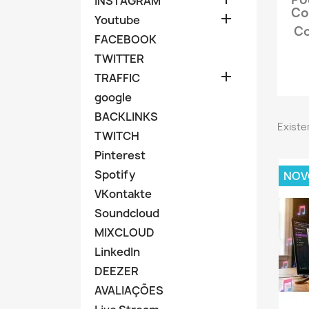
INSTAGRAM
Co

Youtube
Co
FACEBOOK
TWITTER

TRAFFIC
google
BACKLINKS
Existe
TWITCH
Pinterest
Spotify
NOV
VKontakte
Soundcloud
MIXCLOUD
LinkedIn
DEEZER
AVALIAÇÕES