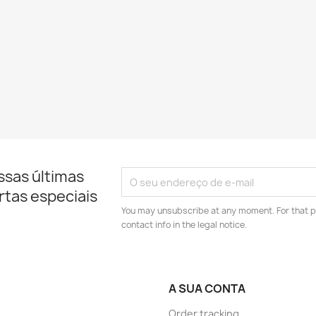
ssas últimas
rtas especiais
You may unsubscribe at any moment. For that p
contact info in the legal notice.
A SUA CONTA
Order tracking