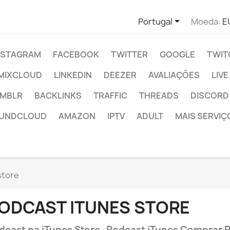

Portugal
Moeda:
E
NSTAGRAM
FACEBOOK
TWITTER
GOOGLE
TWIT
MIXCLOUD
LINKEDIN
DEEZER
AVALIAÇÕES
LIV
MBLR
BACKLINKS
TRAFFIC
THREADS
DISCORD
UNDCLOUD
AMAZON
IPTV
ADULT
MAIS SERVIÇ
store
ODCAST ITUNES STORE
dcast na iTunes Store Podcast iTunes Comprar P