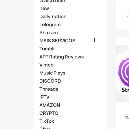
Live Stream
new
Dailymotion
Telegram
Shazam

MAIS SERVIÇOS
Tumblr
APP Rating Reviews
Vimeo
Music Plays
DISCORD
Threads
IPTV
AMAZON
CRYPTO
It
TikTok