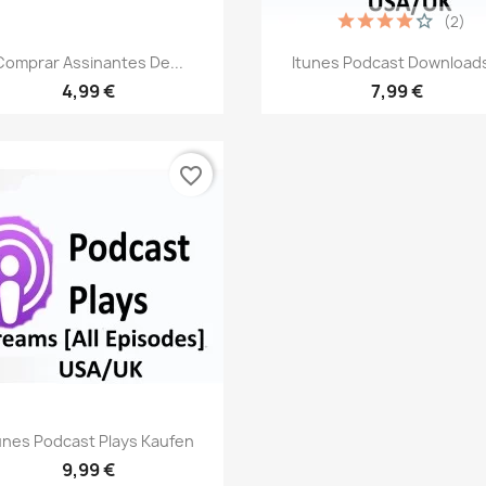
(2)
Vista rápida
Vista rápida


Comprar Assinantes De...
Itunes Podcast Downloads
4,99 €
7,99 €
favorite_border
Vista rápida

unes Podcast Plays Kaufen
9,99 €