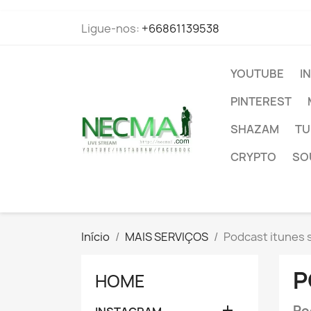
Ligue-nos:
+66861139538
YOUTUBE
I
PINTEREST
SHAZAM
TU
CRYPTO
SO
Início
MAIS SERVIÇOS
Podcast itunes 
P
HOME

Po