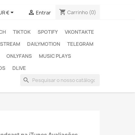
shopping_cart


Carrinho
(0)
UR €
Entrar
CH
TIKTOK
SPOTIFY
VKONTAKTE
E STREAM
DAILYMOTION
TELEGRAM
ONLYFANS
MUSIC PLAYS
OS
DLIVE
search
odcast na iTunes Avaliações