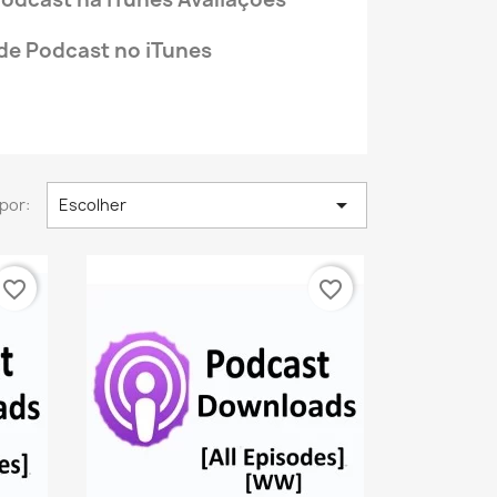
e Podcast no iTunes

por:
Escolher
favorite_border
favorite_border