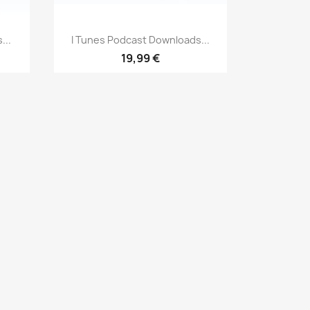
Vista rápida

...
I Tunes Podcast Downloads...
19,99 €