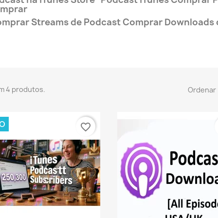
mprar
mprar Streams de Podcast Comprar Downloads d
m 4 produtos.
Ordenar 
O
favorite_border