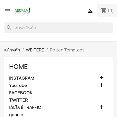
shopping_cart


(0)
search
หน้าหลัก
WEITERE
Rotten Tomatoes
HOME

INSTAGRAM

YouTube
FACEBOOK
TWITTER

เว็บไซต์ TRAFFIC
google