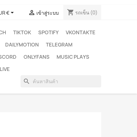
shopping_cart


รถเข็น
(0)
UR €
เข้าสู่ระบบ
CH
TIKTOK
SPOTIFY
VKONTAKTE
DAILYMOTION
TELEGRAM
ISCORD
ONLYFANS
MUSIC PLAYS
LIVE
search