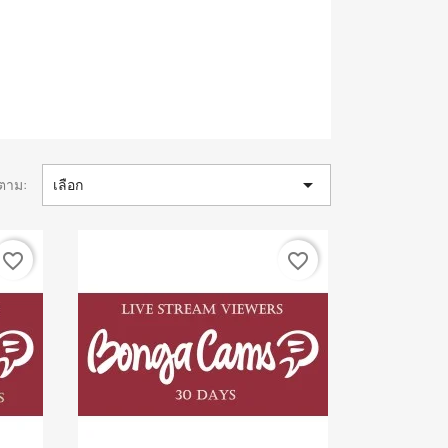

งตาม:
เลือก
favorite_border
favorite_border