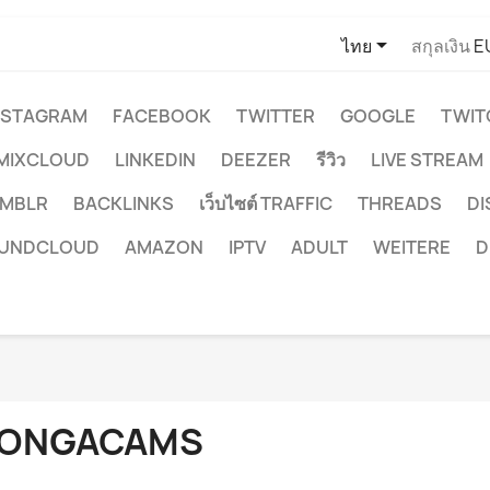

ไทย
สกุลเงิน
E
NSTAGRAM
FACEBOOK
TWITTER
GOOGLE
TWIT
MIXCLOUD
LINKEDIN
DEEZER
รีวิว
LIVE STREAM
MBLR
BACKLINKS
เว็บไซต์ TRAFFIC
THREADS
D
UNDCLOUD
AMAZON
IPTV
ADULT
WEITERE
D
ONGACAMS