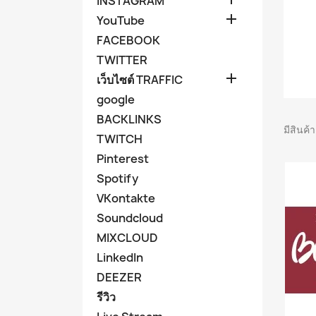
INSTAGRAM

YouTube
FACEBOOK
TWITTER

เว็บไซต์ TRAFFIC
google
BACKLINKS
มีสินค้
TWITCH
Pinterest
Spotify
VKontakte
Soundcloud
MIXCLOUD
LinkedIn
DEEZER
รีวิว