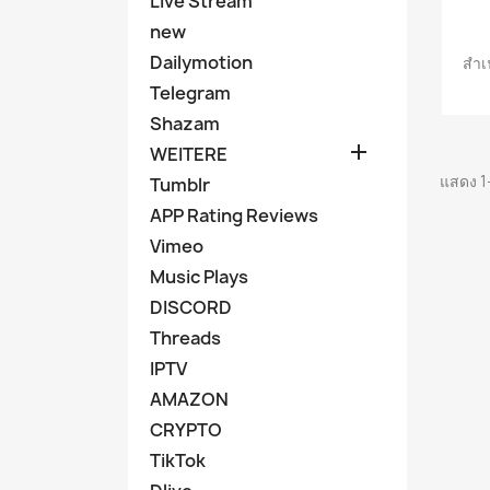
Live Stream
new
Dailymotion
สำเ
Telegram
Shazam

WEITERE
แสดง 1
Tumblr
APP Rating Reviews
Vimeo
Music Plays
DISCORD
Threads
IPTV
AMAZON
CRYPTO
TikTok