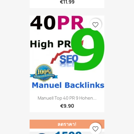
€11.99
favorite_border
Manuell Top 40 PR 9 Hohen...
€9.90
ลดราคา!
favorite_border