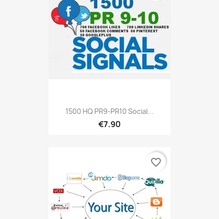
1500 HQ PR9-PR10 Social...
€7.90
favorite_border