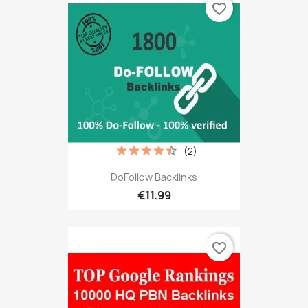
favorite_border
(2)
DoFollow Backlinks
€11.99
favorite_border