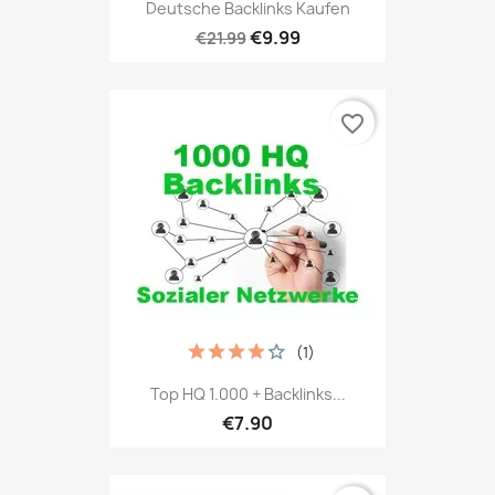
Deutsche Backlinks Kaufen
€9.99
€21.99
favorite_border
(1)
Top HQ 1.000 + Backlinks...
€7.90