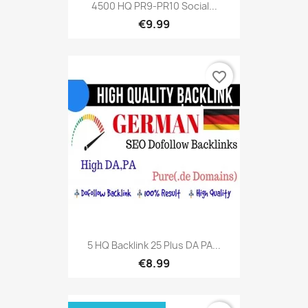
4500 HQ PR9-PR10 Social...
€9.99
favorite_border
5 HQ Backlink 25 Plus DA PA...
€8.99