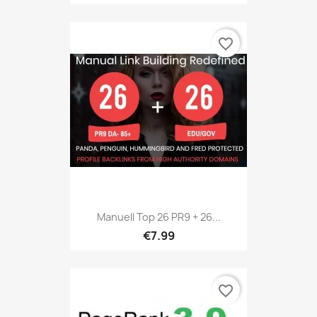
favorite_border
Manuell Top 26 PR9 + 26...
€7.99
favorite_border