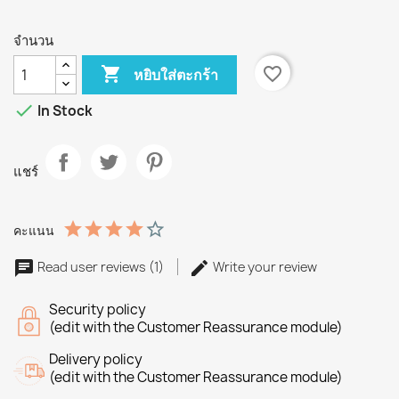
จำนวน

favorite_border
หยิบใส่ตะกร้า

In Stock
แชร์
คะแนน
Read user reviews (1)
Write your review
Security policy
(edit with the Customer Reassurance module)
Delivery policy
(edit with the Customer Reassurance module)