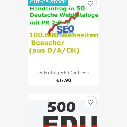
OUT-OF-STOCK
favorite_border
Handeintrag In 50 Deutsche...
€17.90
favorite_border