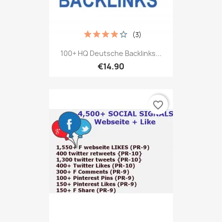
(3)
100+ HQ Deutsche Backlinks...
€14.90
favorite_border