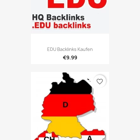
EDU Backlinks Kaufen
€9.99
favorite_border