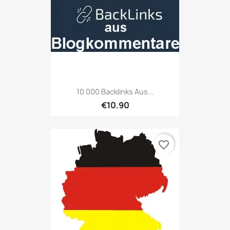
10 000 Backlinks Aus...
€10.90
favorite_border