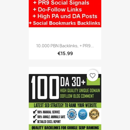
10.000 PBN Backlinks, + PR9...
€15.99
favorite_border