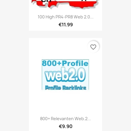
100 High PR4-PR8 Web 2.0...
€11.99
favorite_border
800+ Relevanten Web.2...
€9.90