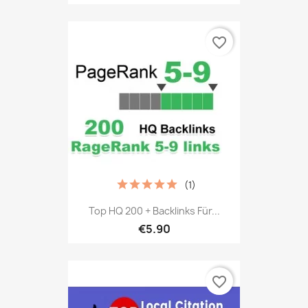
favorite_border
(1)
Top HQ 200 + Backlinks Für...
€5.90
favorite_border