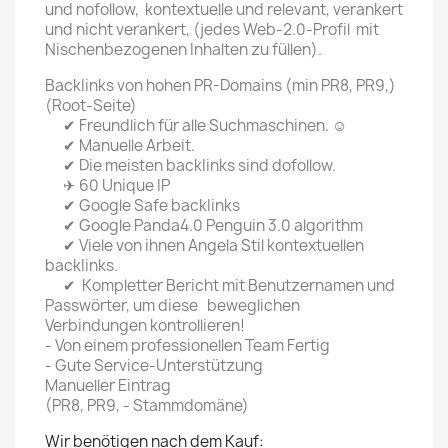
und nofollow, kontextuelle und relevant, verankert
und nicht verankert, (jedes Web-2.0-Profil mit
Nischenbezogenen Inhalten zu füllen).
BackIinks von hohen PR-Domains (min PR8, PR9,)
(Root-Seite)
✔
Freundlich
für alle Suchmaschinen. ☺
✔
Manuelle
Arbeit.
✔ Die
meisten
backIinks sind dofollow.
✈ 60 Unique IP
✔ Google Safe
backIinks
✔ Google Panda4.0 Penguin 3.0 algorithm
✔
Viele von
ihnen Angela Stil kontextuellen
backIinks.
✔
Kompletter
Bericht mit Benutzernamen und
Passwörter, um diese beweglichen
Verbindungen kontrollieren!
- Von
einem
professionellen Team Fertig
-
Gute Service-
Unterstützung
Manueller
Eintrag
(PR8, PR9, - Stammdomäne)
Wir benötigen nach dem Kauf: