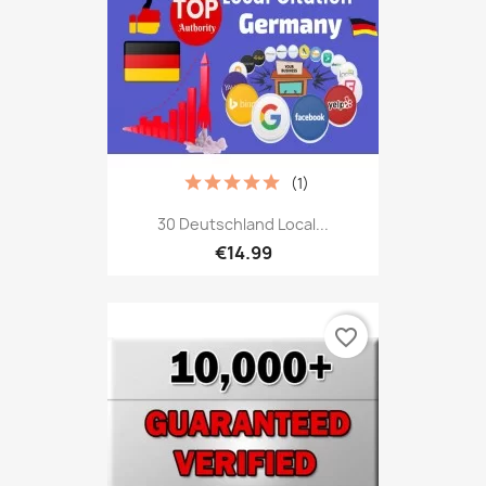
(1)
30 Deutschland Local...
€14.99
favorite_border