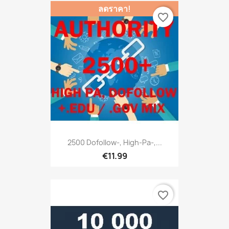
ลดราคา!
favorite_border
2500 Dofollow-, High-Pa-,...
€11.99
favorite_border