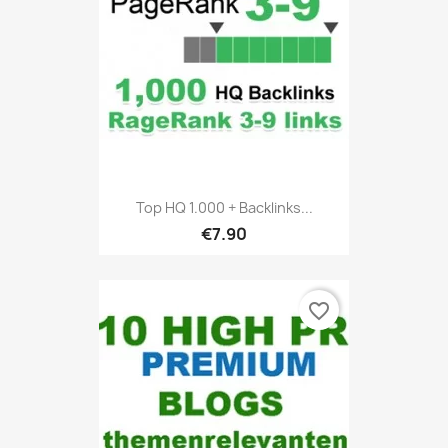
Top HQ 1.000 + Backlinks...
€7.90
favorite_border