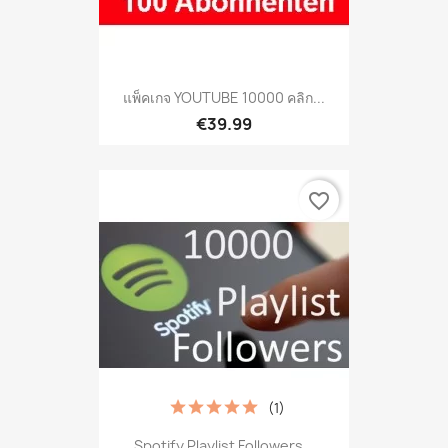
แพ็คเกจ YOUTUBE 10000 คลิก...
€39.99
favorite_border
(1)
Spotify Playlist Followers...