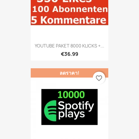
YOUTUBE PAKET 8000 KLICKS +...
€36.99
ลดราคา!
favorite_border