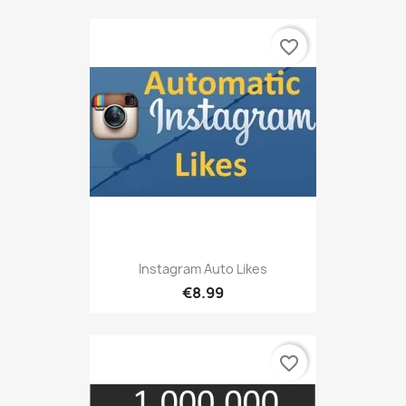
favorite_border
Instagram Auto Likes
€8.99
favorite_border