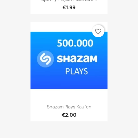
€1.99
favorite_border
Shazam Plays Kaufen
€2.00