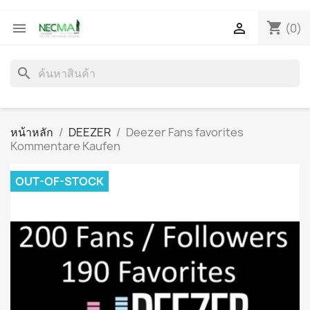
shopping_cart


(0)
search
หน้าหลัก
DEEZER
Deezer Fans favorites
Kommentare Kaufen
OUT-OF-STOCK