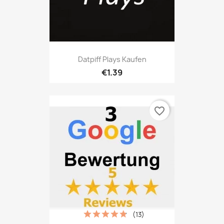
Datpiff Plays Kaufen
€1.39
favorite_border
(13)