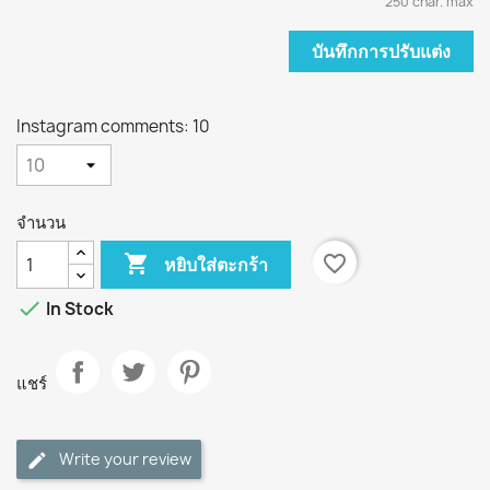
250 char. max
บันทึกการปรับแต่ง
Instagram comments: 10
จำนวน

favorite_border
หยิบใส่ตะกร้า

In Stock
แชร์
Write your review