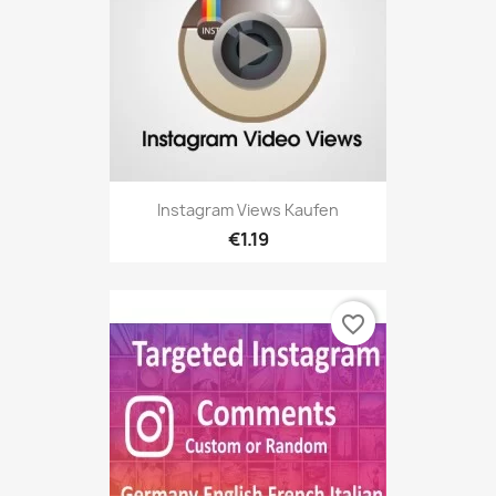
Instagram Views Kaufen
€1.19
favorite_border