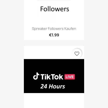
Spreaker Followers Kaufen
€1.99
favorite_border