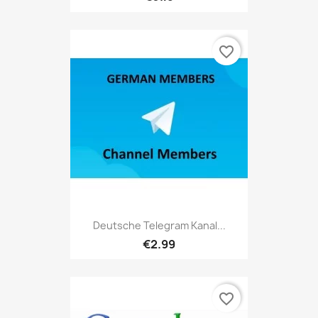
favorite_border
Deutsche Telegram Kanal...
€2.99
favorite_border