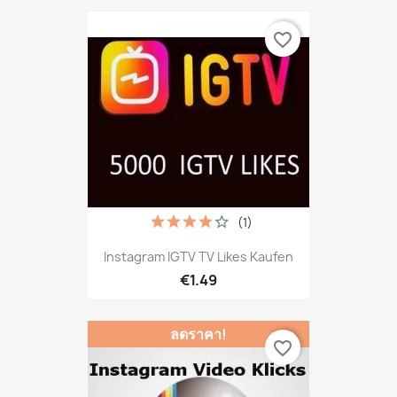
favorite_border
(1)
Instagram IGTV TV Likes Kaufen
€1.49
ลดราคา!
favorite_border