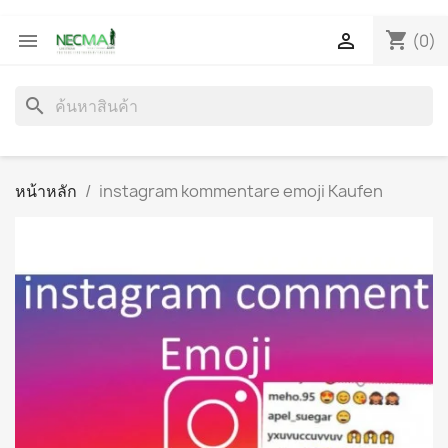
shopping_cart


(0)
search
หน้าหลัก
instagram kommentare emoji Kaufen