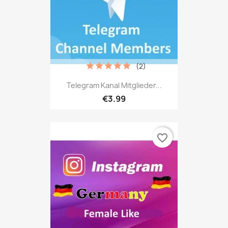
(2)
Telegram Kanal Mitglieder...
€3.99
favorite_border