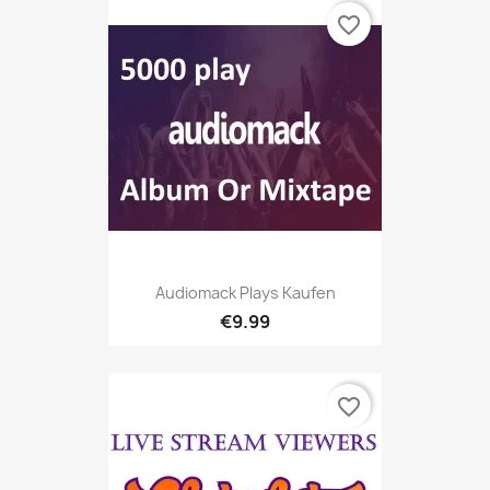
favorite_border
Audiomack Plays Kaufen
€9.99
favorite_border