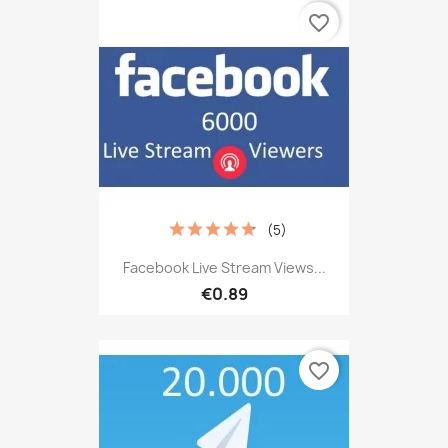
favorite_border
(5)
Facebook Live Stream Views...
€0.89
favorite_border