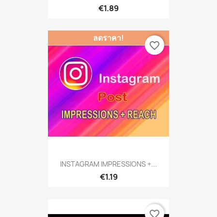
€1.89
ลดราคา!
favorite_border
INSTAGRAM IMPRESSIONS +...
€1.19
favorite_border