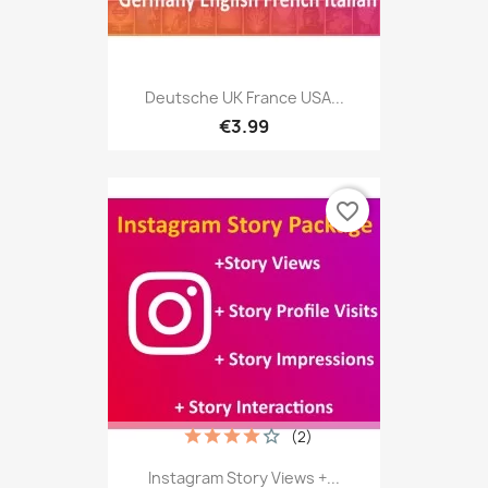
Deutsche UK France USA...
€3.99
favorite_border
(2)
Instagram Story Views +...