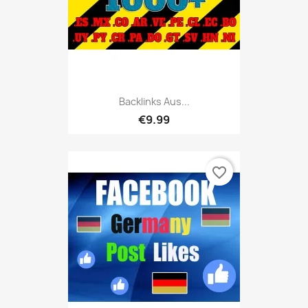
Backlinks Aus...
€9.99
favorite_border