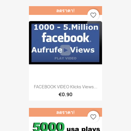
ลดราคา!
favorite_border
FACEBOOK VIDEO Klicks Views...
€0.90
ลดราคา!
favorite_border