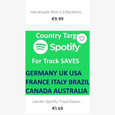
Handmade Web 2.0 Backlinks...
€9.99
favorite_border
Länder Spotify Track Saves...
€1.49