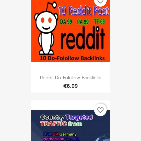
favorite_border
Reddit Do-Folollow-Backlinks
€6.99
favorite_border