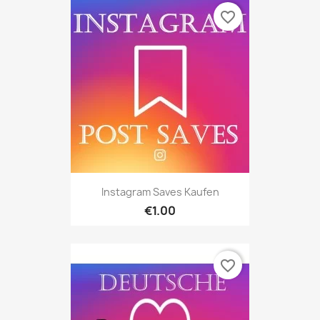
favorite_border
Instagram Saves Kaufen
€1.00
favorite_border