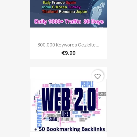
300.000 Keywords Gezielte...
€9.99
favorite_border