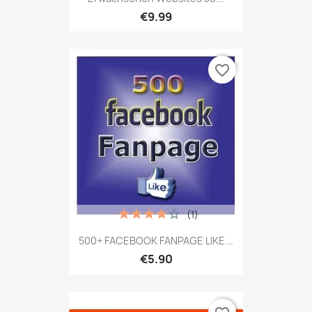
€9.99
favorite_border
(1)
500+ FACEBOOK FANPAGE LIKE...
€5.90