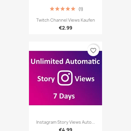
(1)
Twitch Channel Views Kaufen
€2.99
favorite_border
Instagram Story Views Auto...
€4.99