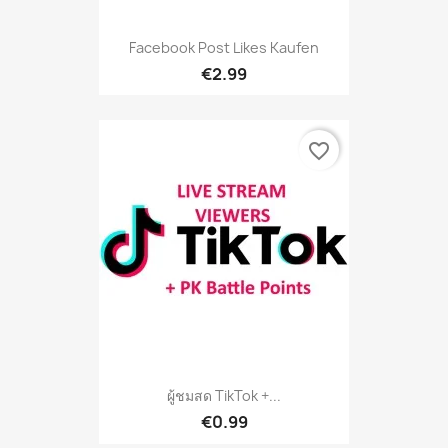
Facebook Post Likes Kaufen
€2.99
favorite_border
ผู้ชมสด TikTok +...
€0.99