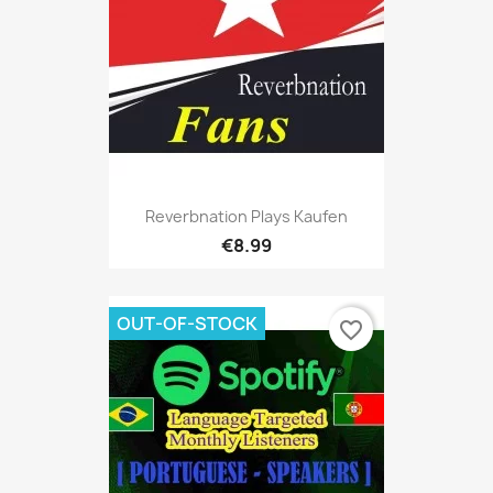
Reverbnation Plays Kaufen
€8.99
OUT-OF-STOCK
favorite_border