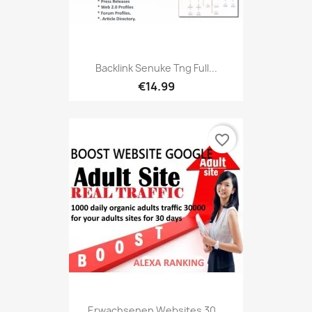
Backlink Senuke Tng Full...
€14.99
favorite_border
Erwachsenen Websites 30...