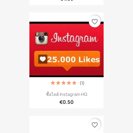
favorite_border
(1)
ซื้อไลค์ Instagram HQ
€0.50
favorite_border