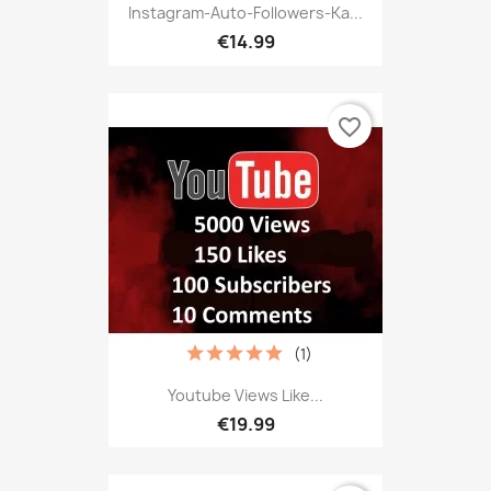
Instagram-Auto-Followers-Ka...
€14.99
favorite_border
(1)
Youtube Views Like...
€19.99