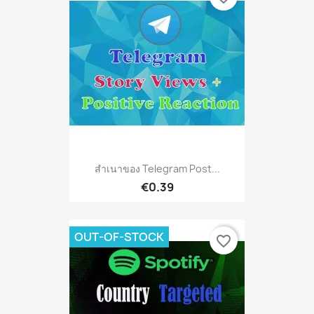
สำเนาของ Telegram Post...
€0.39
OUT-OF-STOCK
favorite_border