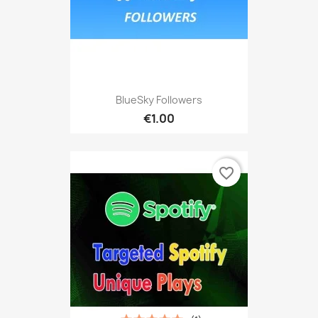
BlueSky Followers
€1.00
favorite_border