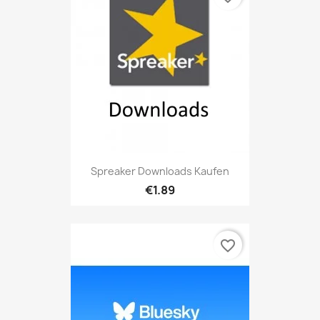
Spreaker Downloads Kaufen
€1.89
favorite_border