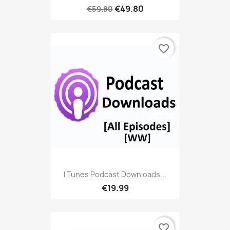
€49.80
€59.80
favorite_border
I Tunes Podcast Downloads...
€19.99
favorite_border