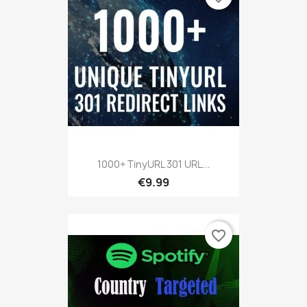
1000+ TinyURL 301 URL...
€9.99
favorite_border