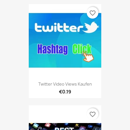
favorite_border
Twitter Video Views Kaufen
€0.19
favorite_border