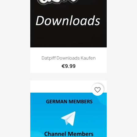
Datpiff Downloads Kaufen
€9.99
favorite_border