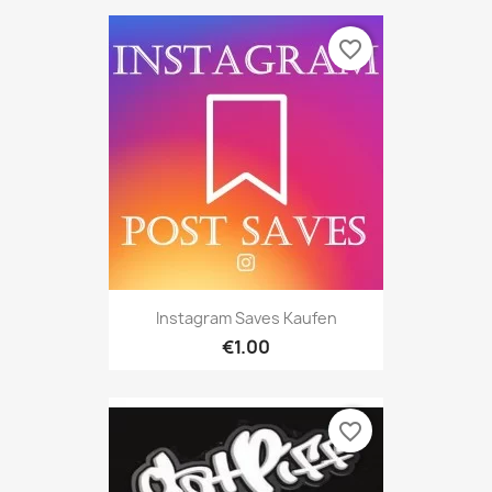
favorite_border
Instagram Saves Kaufen
€1.00
favorite_border