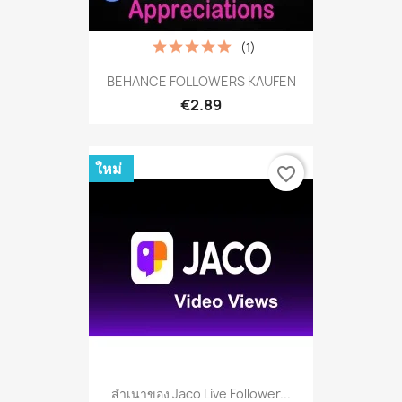
(1)
BEHANCE FOLLOWERS KAUFEN
€2.89
ใหม่
favorite_border
สำเนาของ Jaco Live Follower...