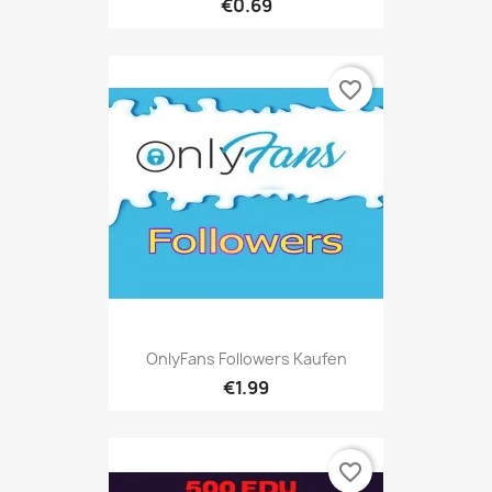
€0.69
favorite_border
OnlyFans Followers Kaufen
€1.99
favorite_border