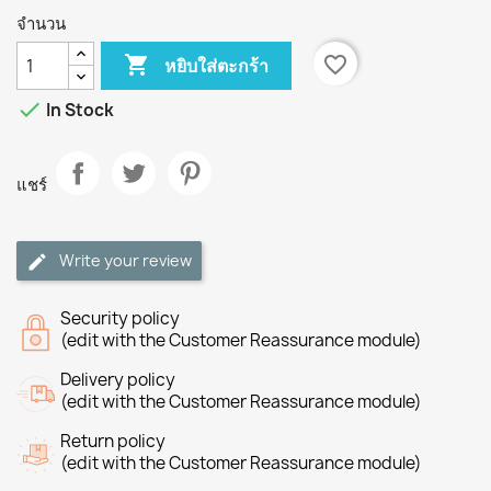
จำนวน

favorite_border
หยิบใส่ตะกร้า

In Stock
แชร์
Write your review
Security policy
(edit with the Customer Reassurance module)
Delivery policy
(edit with the Customer Reassurance module)
Return policy
(edit with the Customer Reassurance module)