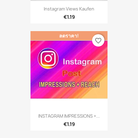
Instagram Views Kaufen
€1.19
ลดราคา!
favorite_border
INSTAGRAM IMPRESSIONS +...
€1.19