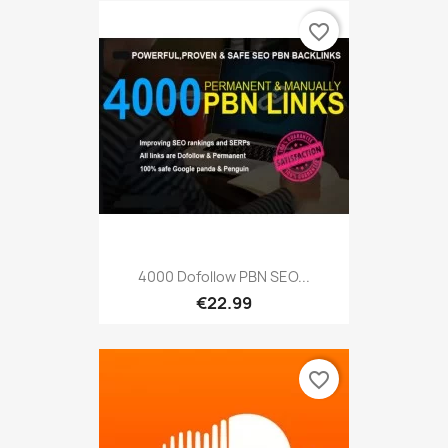
favorite_border
4000 Dofollow PBN SEO...
€22.99
favorite_border