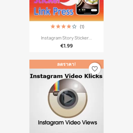
(1)
Instagram Story Sticker...
€1.99
ลดราคา!
favorite_border