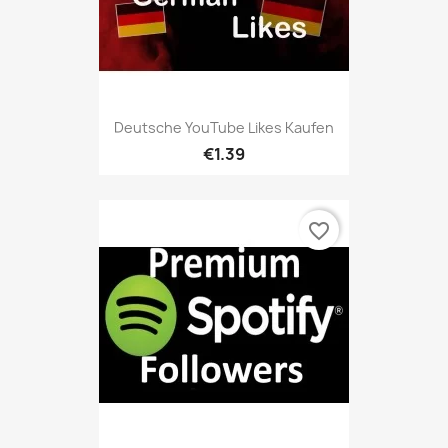
Deutsche YouTube Likes Kaufen
€1.39
favorite_border