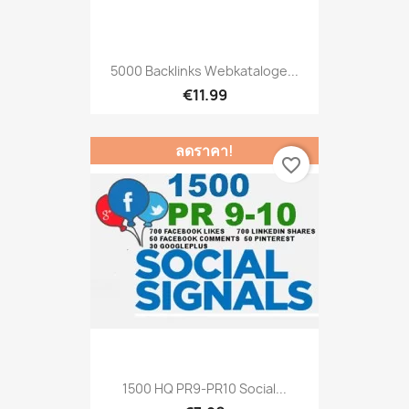
5000 Backlinks Webkataloge...
€11.99
ลดราคา!
favorite_border
1500 HQ PR9-PR10 Social...