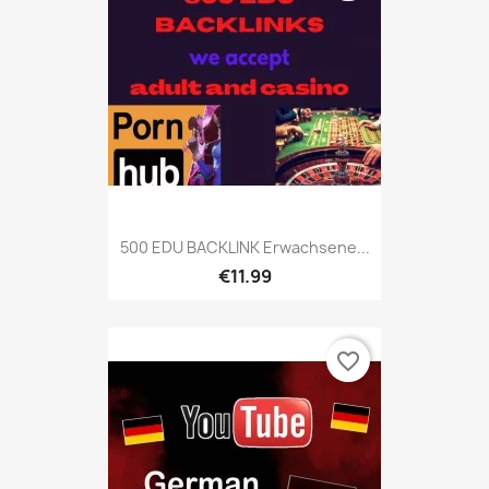
500 EDU BACKLINK Erwachsene...
€11.99
favorite_border