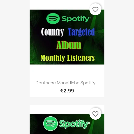
favorite_border
Deutsche Monatliche Spotify...
€2.99
favorite_border