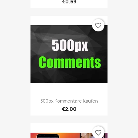
€0.69
favorite_border
500px Kommentare Kaufen
€2.00
favorite_border