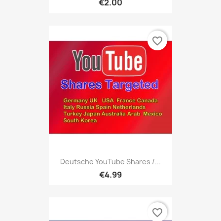
€2.00
favorite_border
Deutsche YouTube Shares /...
€4.99
favorite_border