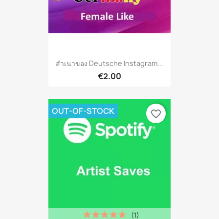
สำเนาของ Deutsche Instagram...
€2.00
OUT-OF-STOCK
favorite_border
(1)