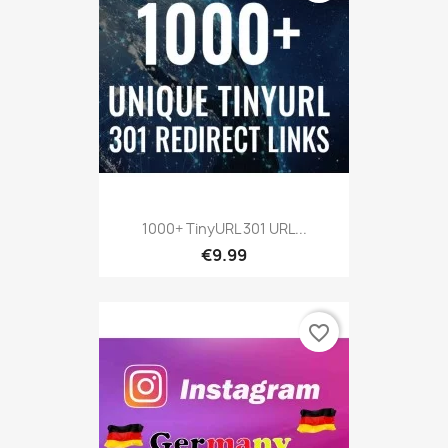
1000+ TinyURL 301 URL...
€9.99
favorite_border