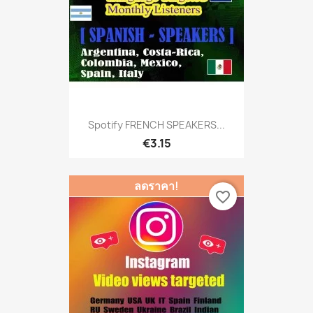
Spotify FRENCH SPEAKERS...
€3.15
ลดราคา!
favorite_border