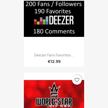
Deezer Fans Favorites...
€12.99
favorite_border