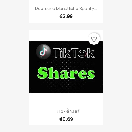
Deutsche Monatliche Spotify...
€2.99
favorite_border
TikTok ซื้อแชร์
€0.69