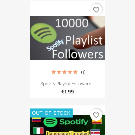
favorite_border
(1)
Spotify Playlist Followers...
€1.99
OUT-OF-STOCK
favorite_border