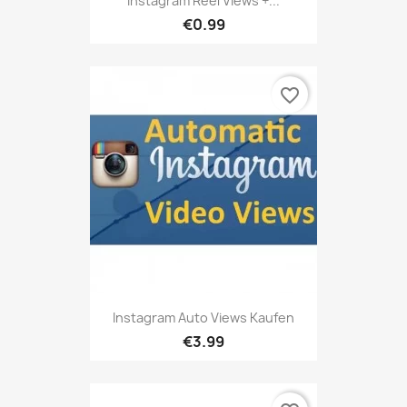
Instagram Reel Views +...
€0.99
favorite_border
Instagram Auto Views Kaufen
€3.99