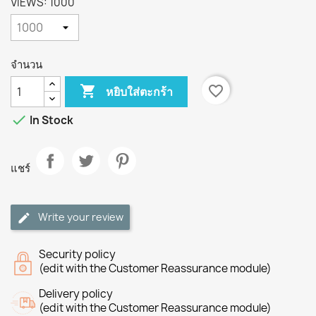
VIEWS: 1000
จำนวน

favorite_border
หยิบใส่ตะกร้า

In Stock
แชร์
Write your review
Security policy
(edit with the Customer Reassurance module)
Delivery policy
(edit with the Customer Reassurance module)