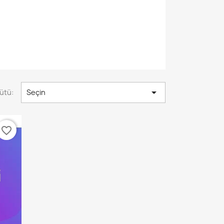

ütü:
Seçin
favorite_border