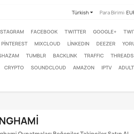

Türkish
Para Birimi:
EU
NSTAGRAM
FACEBOOK
TWITTER
GOOGLE+
TWI
PINTEREST
MIXCLOUD
LINKEDIN
DEEZER
YOR
SHAZAM
TUMBLR
BACKLINK
TRAFFIC
THREADS
CRYPTO
SOUNDCLOUD
AMAZON
IPTV
ADULT
NGHAMI
ghami Oynatmaları Beğeniler Takipçiler Satın Al