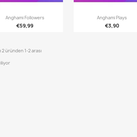
Hızlı Görünüm
Hızlı Görünüm


Anghami Followers
Anghami Plays
€59,99
€3,90
 2 üründen 1-2 arası
iliyor