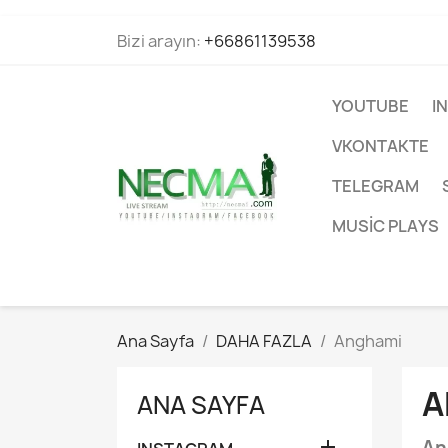
Bizi arayın:
+66861139538
YOUTUBE
I
VKONTAKTE
TELEGRAM
MUSIC PLAYS
Ana Sayfa
DAHA FAZLA
Anghami
A
ANA SAYFA

An