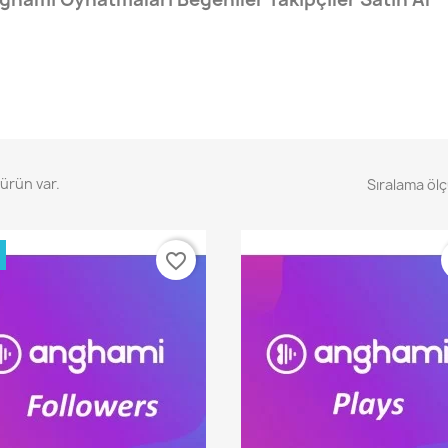
 ürün var.
Sıralama ölç
favorite_border