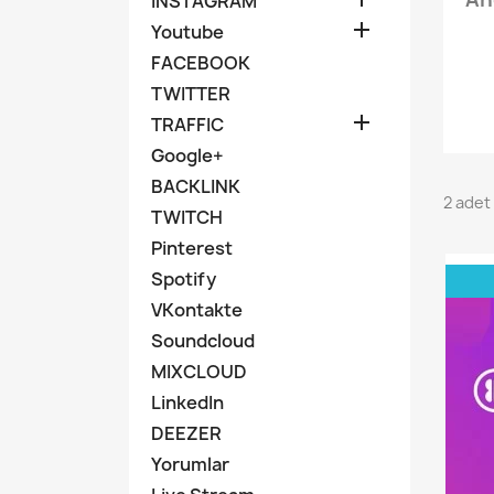
INSTAGRAM

Youtube
FACEBOOK
TWITTER

TRAFFIC
Google+
BACKLINK
2 adet
TWITCH
Pinterest
Spotify
VKontakte
Soundcloud
MIXCLOUD
LinkedIn
DEEZER
Yorumlar