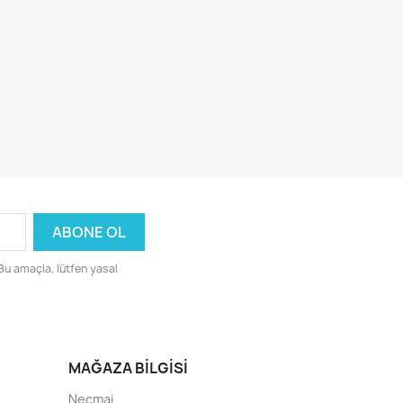
 Bu amaçla, lütfen yasal
MAĞAZA BILGISI
Necmai