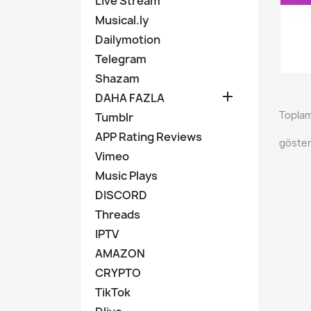
Live Stream
Musical.ly
Dailymotion
Telegram
Shazam

DAHA FAZLA
Toplam
Tumblr
APP Rating Reviews
göster
Vimeo
Music Plays
DISCORD
Threads
IPTV
AMAZON
CRYPTO
TikTok