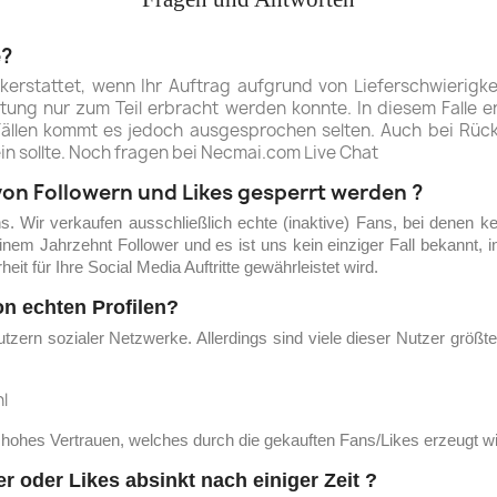
e?
ückerstattet, wenn Ihr Auftrag aufgrund von Lieferschwierigk
istung nur zum Teil erbracht werden konnte. In diesem Falle
 Fällen kommt es jedoch ausgesprochen selten. Auch bei Rüc
n sollte. Noch fragen bei Necmai.com Live Chat
on Followern und Likes gesperrt werden ?
s. Wir verkaufen ausschließlich echte (inaktive) Fans, bei denen k
inem Jahrzehnt Follower und es ist uns kein einziger Fall bekannt,
it für Ihre Social Media Auftritte gewährleistet wird.
on echten Profilen?
ern sozialer Netzwerke. Allerdings sind viele dieser Nutzer größten
l
hohes Vertrauen, welches durch die gekauften Fans/Likes erzeugt w
r oder Likes absinkt nach einiger Zeit ?