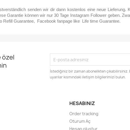
tverständlich senden wir dir dann kostenlos eine neue Lieferung. K
ese Garantie können wir nur 30 Tage Instagram Follower geben. Zwa
o Refill Guarantee, Facebook fanpage like Life time Guarantee.
 özel
nin
İstediğiniz bir zaman abonelikten çıkabilirsiniz.
uyarılar kısmındaki iletişim bilgilerimizi bulun.
HESABINIZ
Order tracking
Oturum Aç
Hesap oluştur