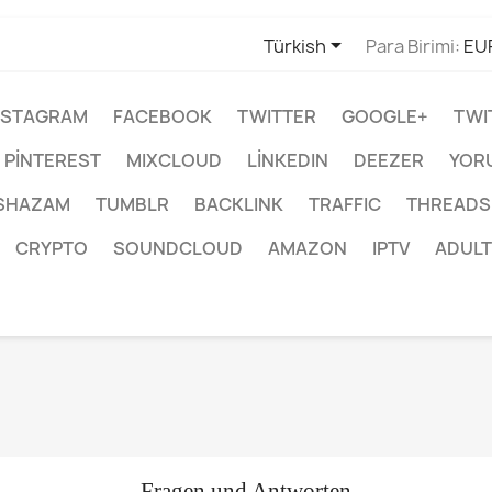

Türkish
Para Birimi:
EU
NSTAGRAM
FACEBOOK
TWITTER
GOOGLE+
TWI
PINTEREST
MIXCLOUD
LINKEDIN
DEEZER
YOR
SHAZAM
TUMBLR
BACKLINK
TRAFFIC
THREADS
CRYPTO
SOUNDCLOUD
AMAZON
IPTV
ADULT
Fragen und Antworten