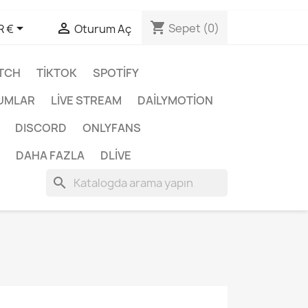
shopping_cart


Sepet
(0)
R €
Oturum Aç
TCH
TIKTOK
SPOTIFY
UMLAR
LIVE STREAM
DAILYMOTION
DISCORD
ONLYFANS
DAHA FAZLA
DLIVE
search