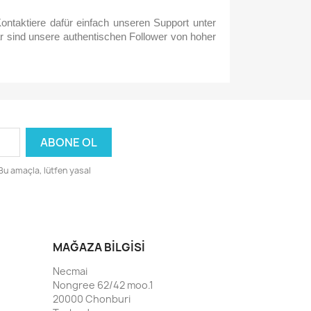
ontaktiere dafür einfach unseren Support unter
r sind unsere authentischen Follower von hoher
 Bu amaçla, lütfen yasal
MAĞAZA BILGISI
Necmai
Nongree 62/42 moo.1
20000 Chonburi