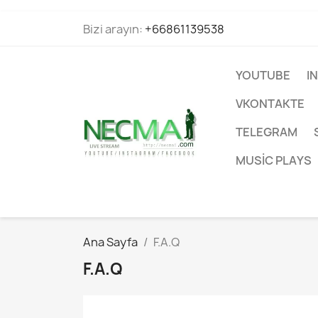
Bizi arayın:
+66861139538
YOUTUBE
I
VKONTAKTE
TELEGRAM
MUSIC PLAYS
Ana Sayfa
F.A.Q
F.A.Q