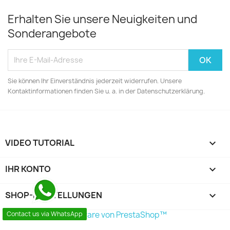
Erhalten Sie unsere Neuigkeiten und
Sonderangebote
Sie können Ihr Einverständnis jederzeit widerrufen. Unsere
Kontaktinformationen finden Sie u. a. in der Datenschutzerklärung.
VIDEO TUTORIAL

IHR KONTO

SHOP-EINSTELLUNGEN
keyboard_arrow_down
© 2026 - Shop-Software von PrestaShop™
Contact us via WhatsApp