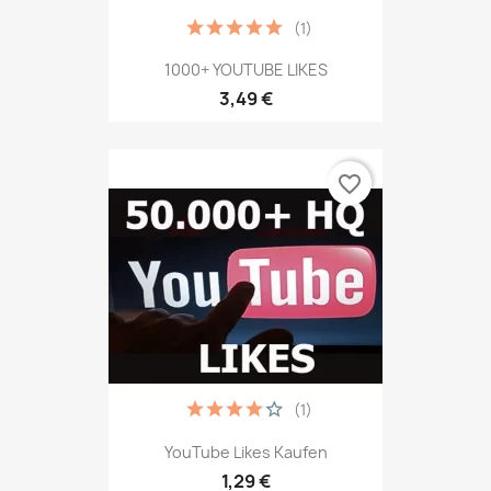
(1)
1000+ YOUTUBE LIKES
3,49 €
favorite_border
(1)
YouTube Likes Kaufen
1,29 €