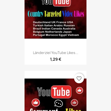
Länderziel YouTube Likes...
1,29 €
favorite_border