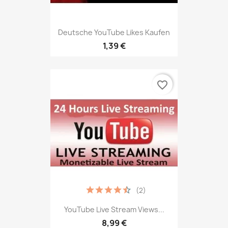
Deutsche YouTube Likes Kaufen
1,39 €
favorite_border
(2)
YouTube Live Stream Views...
8,99 €