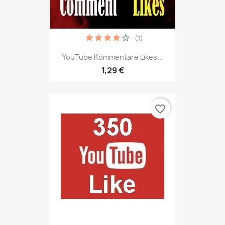
(1)
YouTube Kommentare Likes...
1,29 €
favorite_border