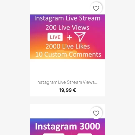
favorite_border
Instagram Live Stream Views...
19,99 €
favorite_border