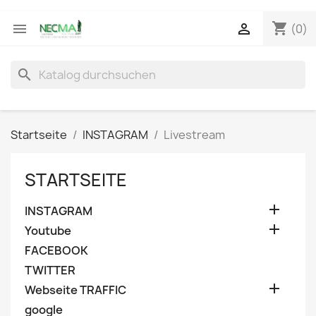
shopping_cart


(0)
search
Startseite
INSTAGRAM
Livestream
STARTSEITE

INSTAGRAM

Youtube
FACEBOOK
TWITTER

Webseite TRAFFIC
google