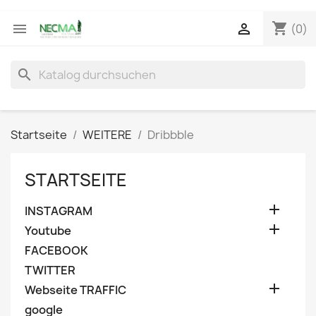
shopping_cart


(0)
search
Startseite
WEITERE
Dribbble
STARTSEITE

INSTAGRAM

Youtube
FACEBOOK
TWITTER

Webseite TRAFFIC
google