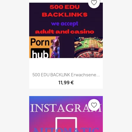
favorite_border
500 EDU BACKLINK Erwachsene...
11,99 €
favorite_border