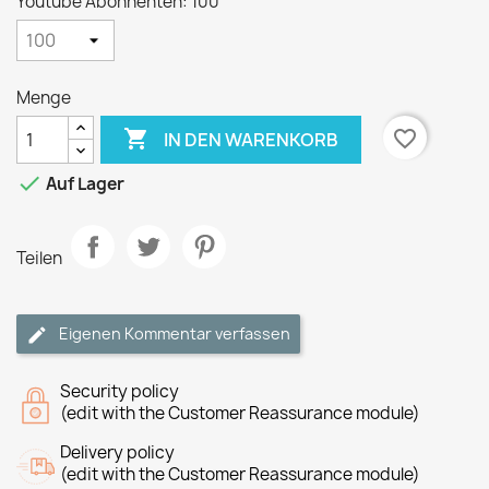
Youtube Abonnenten: 100
Menge

favorite_border
IN DEN WARENKORB

Auf Lager
Teilen
Eigenen Kommentar verfassen
Security policy
(edit with the Customer Reassurance module)
Delivery policy
(edit with the Customer Reassurance module)