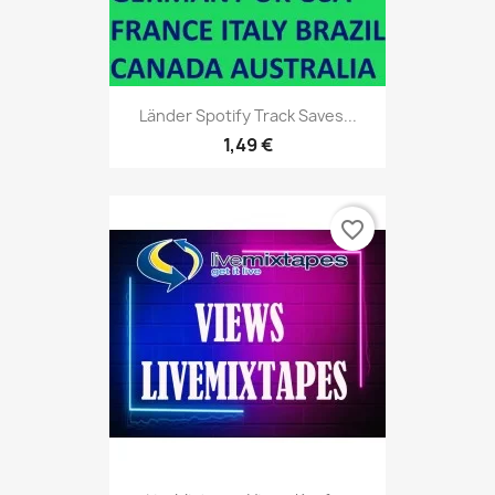
Länder Spotify Track Saves...
1,49 €
favorite_border