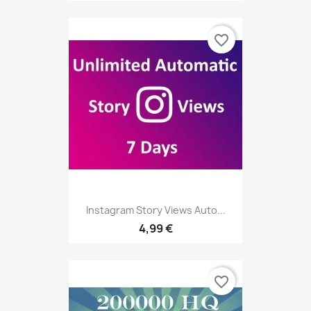
favorite_border
Instagram Story Views Auto...
4,99 €
favorite_border