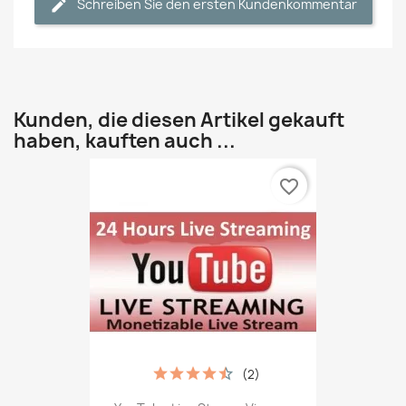
Schreiben Sie den ersten Kundenkommentar
Kunden, die diesen Artikel gekauft
haben, kauften auch ...
favorite_border
(2)