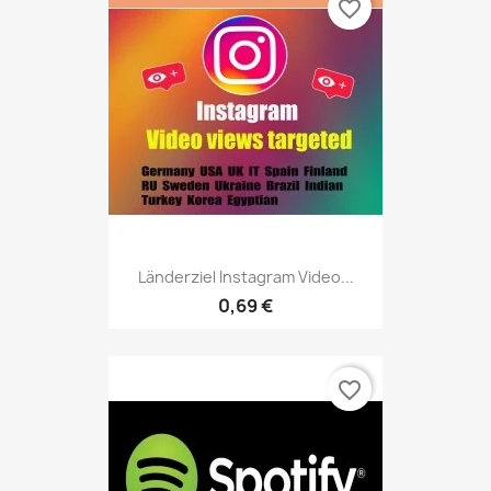
favorite_border
Länderziel Instagram Video...
0,69 €
favorite_border