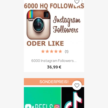
favorite_border
(1)
6000 Instagram Followers...
36,99 €
SONDERPREIS!
favorite_border