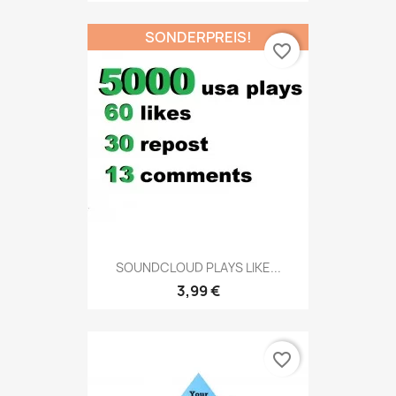
SONDERPREIS!
favorite_border
SOUNDCLOUD PLAYS LIKE...
3,99 €
favorite_border