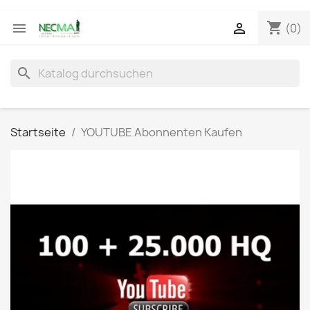
shopping_cart


(0)
search
Startseite
YOUTUBE Abonnenten Kaufen