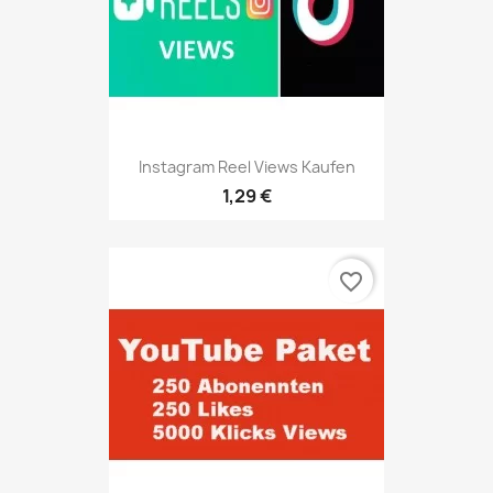
Instagram Reel Views Kaufen
1,29 €
favorite_border