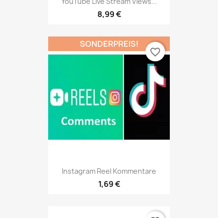
YouTube Live Stream Views...
8,99 €
SONDERPREIS!
favorite_border
Instagram Reel Kommentare
1,69 €