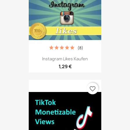
(8)
Instagram Likes Kaufen
1,29 €
favorite_border