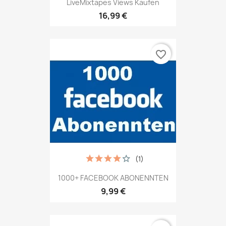
LiveMixtapes Views Kaufen
16,99 €
favorite_border
(1)
1000+ FACEBOOK ABONENNTEN
9,99 €