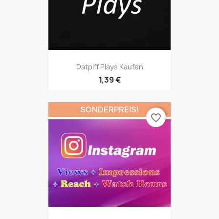
Datpiff Plays Kaufen
1,39 €
SONDERPREIS!
favorite_border