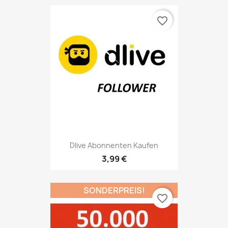
favorite_border
Dlive Abonnenten Kaufen
3,99 €
SONDERPREIS!
favorite_border