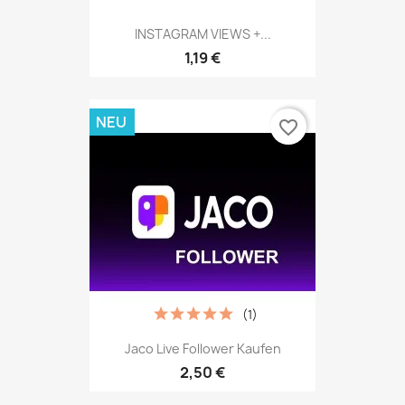
INSTAGRAM VIEWS +...
1,19 €
NEU
favorite_border
(1)
Jaco Live Follower Kaufen
2,50 €