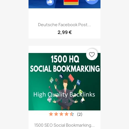
Deutsche Facebook Post...
2,99 €
favorite_border
(2)
1500 SEO Social Bookmarking...