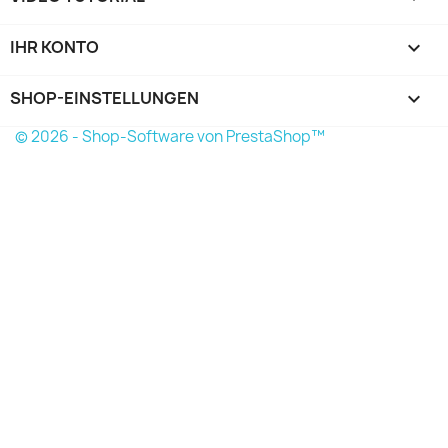
IHR KONTO

SHOP-EINSTELLUNGEN
keyboard_arrow_down
© 2026 - Shop-Software von PrestaShop™