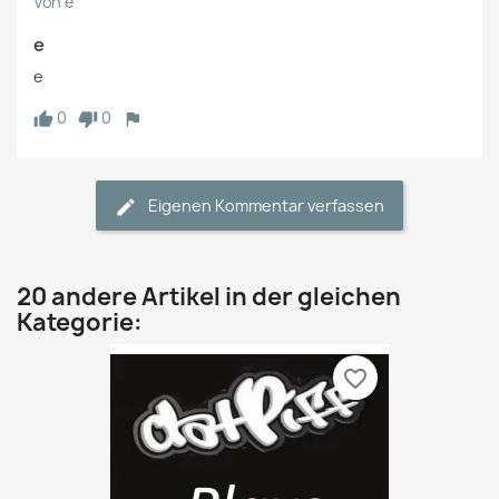
Von e
e
e
0
0
Eigenen Kommentar verfassen
20 andere Artikel in der gleichen
Kategorie:
favorite_border