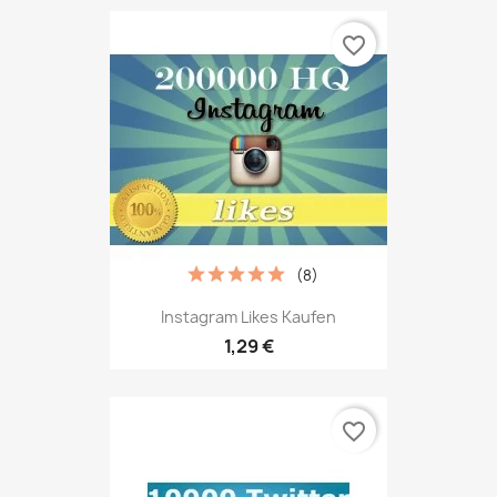
favorite_border
(8)
Instagram Likes Kaufen
1,29 €
favorite_border