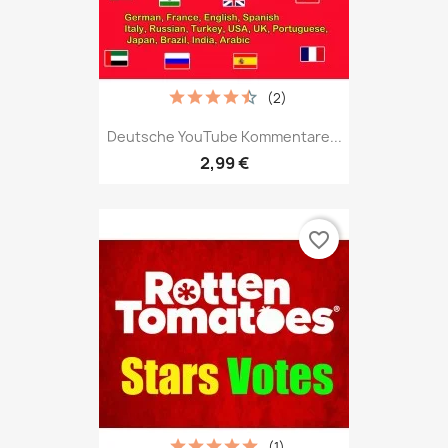
(2)
Deutsche YouTube Kommentare...
2,99 €
favorite_border
(1)