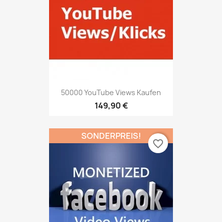
50000 YouTube Views Kaufen
149,90 €
SONDERPREIS!
favorite_border