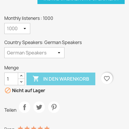
Monthly listeners : 1000
Country Speakers: German Speakers
Menge

favorite_border
IN DEN WARENKORB

Nicht auf Lager
Teilen