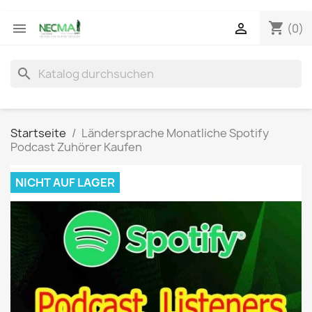
shopping_cart


(0)
search
Startseite
Ländersprache Monatliche Spotify
Podcast Zuhörer Kaufen
NICHT AUF LAGER