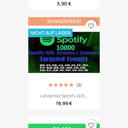
3,90 €
SONDERPREIS!
favorite_border
NICHT AUF LAGER
(3)
Länderziel Spotify ADS...
19,99 €
favorite_border