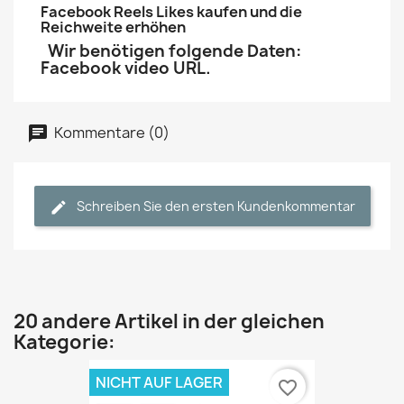
Facebook Reels Likes kaufen und die
Reichweite erhöhen
Wir benötigen folgende Daten:
Facebook video URL.
Kommentare (0)
Schreiben Sie den ersten Kundenkommentar
20 andere Artikel in der gleichen
Kategorie:
NICHT AUF LAGER
favorite_border