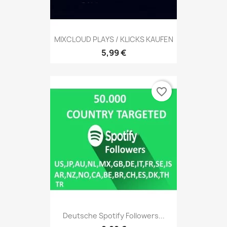
MIXCLOUD PLAYS / KLICKS KAUFEN
5,99 €
favorite_border
Deutsche Spotify Followers...