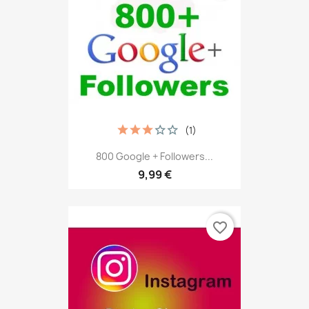
(1)
800 Google + Followers...
9,99 €
favorite_border