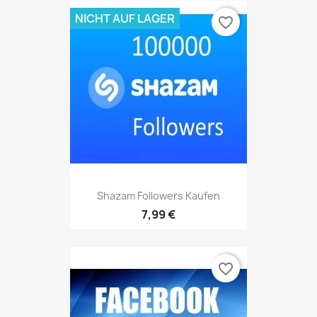
NICHT AUF LAGER
favorite_border
Shazam Followers Kaufen
7,99 €
favorite_border