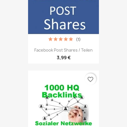
(1)
Facebook Post Shares / Teilen
3,99 €
favorite_border