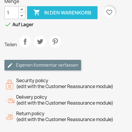
Menge

favorite_border
IN DEN WARENKORB

Auf Lager
Teilen
Eigenen Kommentar verfassen
Security policy
(edit with the Customer Reassurance module)
Delivery policy
(edit with the Customer Reassurance module)
Return policy
(edit with the Customer Reassurance module)