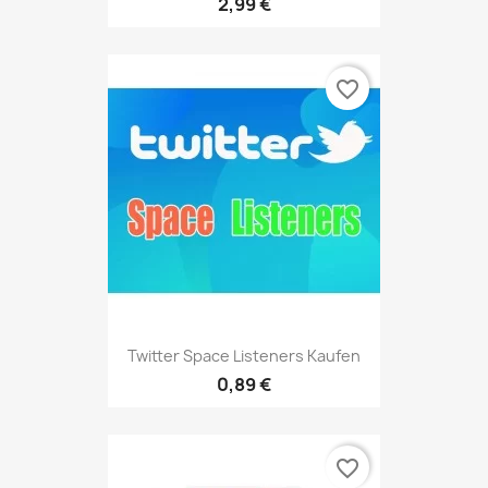
2,99 €
favorite_border
Twitter Space Listeners Kaufen
0,89 €
favorite_border