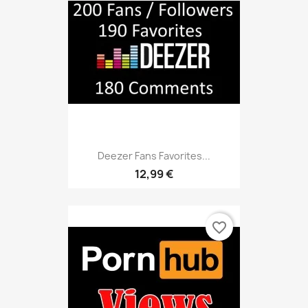
Deezer Fans Favorites...
12,99 €
favorite_border