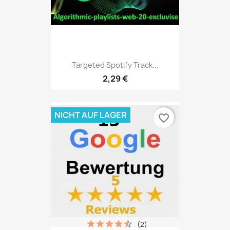
Targeted Spotify Track...
2,29 €
NICHT AUF LAGER
favorite_border
(2)