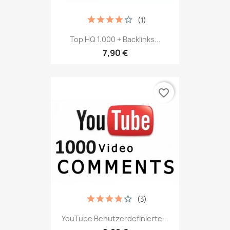
(1)
Top HQ 1.000 + Backlinks...
7,90 €
favorite_border
(3)
YouTube Benutzerdefinierte...