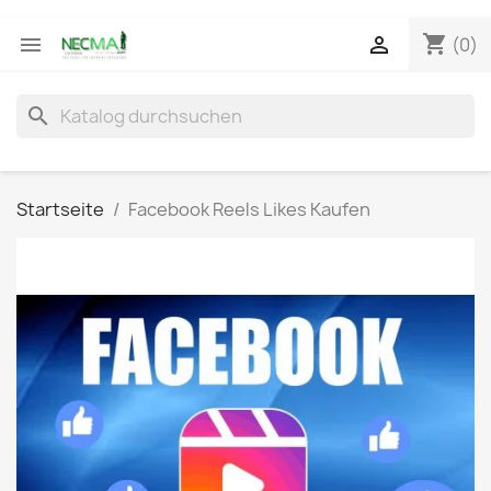
shopping_cart


(0)
search
Startseite
Facebook Reels Likes Kaufen