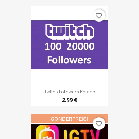
favorite_border
Twitch Followers Kaufen
2,99 €
SONDERPREIS!
favorite_border