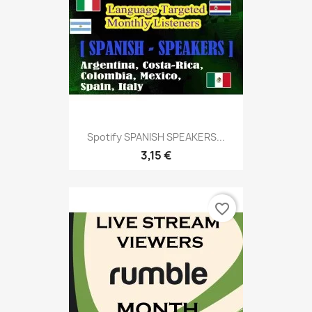
Spotify SPANISH SPEAKERS...
3,15 €
favorite_border