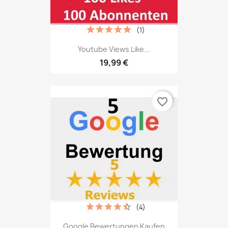
(1)
Youtube Views Like...
19,99 €
favorite_border
(4)
Google Bewertungen Kaufen