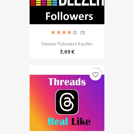
(1)
Deezer Followers Kaufen
3,69 €
favorite_border