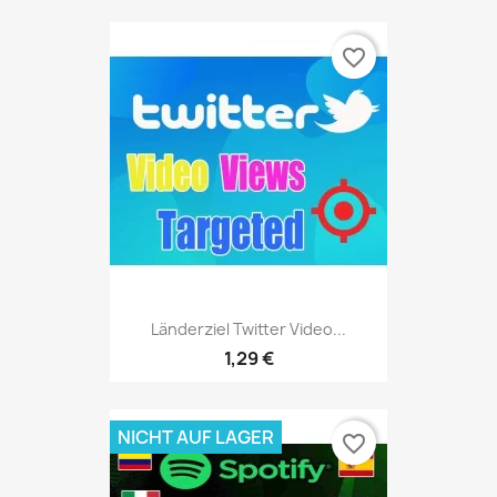
favorite_border
Länderziel Twitter Video...
1,29 €
NICHT AUF LAGER
favorite_border