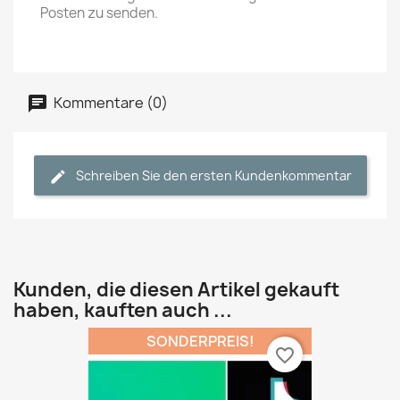
Posten zu senden.
Kommentare (0)
Schreiben Sie den ersten Kundenkommentar
Kunden, die diesen Artikel gekauft
haben, kauften auch ...
SONDERPREIS!
favorite_border