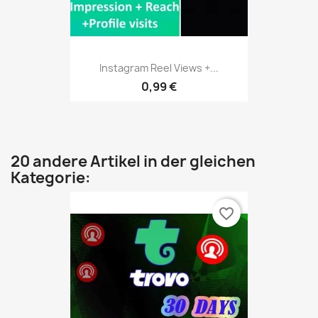
Instagram Reel Views +...
0,99 €
20 andere Artikel in der gleichen
Kategorie:
favorite_border