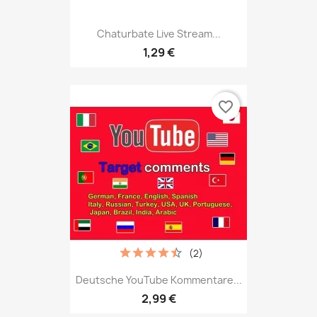
Chaturbate Live Stream...
1,29 €
favorite_border
(2)
Deutsche YouTube Kommentare...
2,99 €