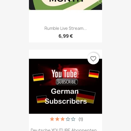
Rumble Live Stream...
6,99 €
favorite_border
(1)
Deutsche YOUTUBE Abonnenten...