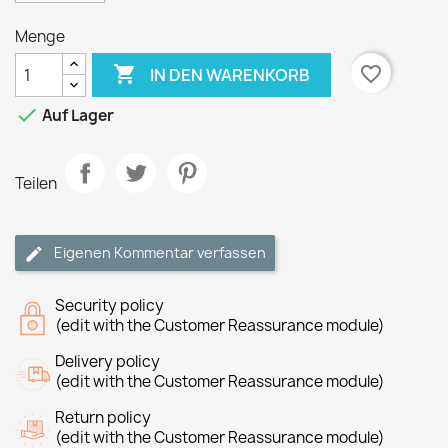
Menge

favorite_border
IN DEN WARENKORB

Auf Lager
Teilen
Eigenen Kommentar verfassen
Security policy
(edit with the Customer Reassurance module)
Delivery policy
(edit with the Customer Reassurance module)
Return policy
(edit with the Customer Reassurance module)