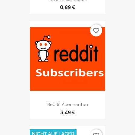
0,89 €
favorite_border
Reddit Abonnenten
3,49 €
NICHT AUF LAGER