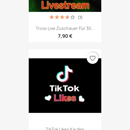
(1)
Trovo Live Zuschauer Für 30...
7,90 €
favorite_border
TikTok Likes Kaufen