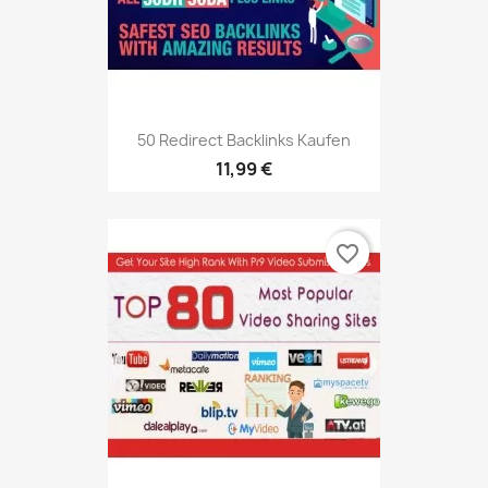
50 Redirect Backlinks Kaufen
11,99 €
favorite_border