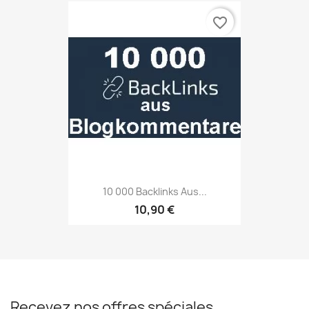
favorite_border
10 000 Backlinks Aus...
10,90 €
Recevez nos offres spéciales