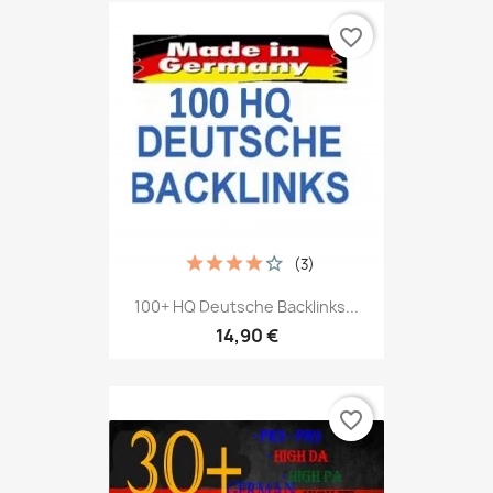
favorite_border
(3)
100+ HQ Deutsche Backlinks...
14,90 €
favorite_border