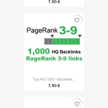
7,90 €
favorite_border
Top HQ 1.000 + Backlinks...
7,90 €
favorite_border