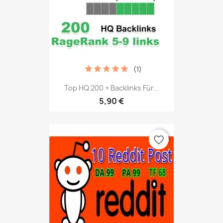
(1)
Top HQ 200 + Backlinks Für...
5,90 €
favorite_border