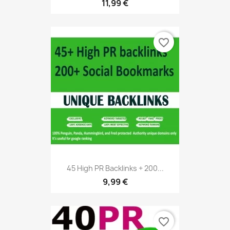
11,99 €
favorite_border
45 High PR Backlinks + 200...
9,99 €
favorite_border