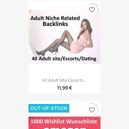
favorite_border
40 Adult Site Escorts...
11,99 €
OUT-OF-STOCK
favorite_border