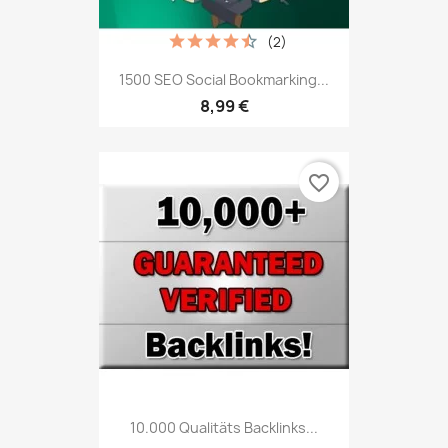
(2)
1500 SEO Social Bookmarking...
8,99 €
favorite_border
10.000 Qualitäts Backlinks...