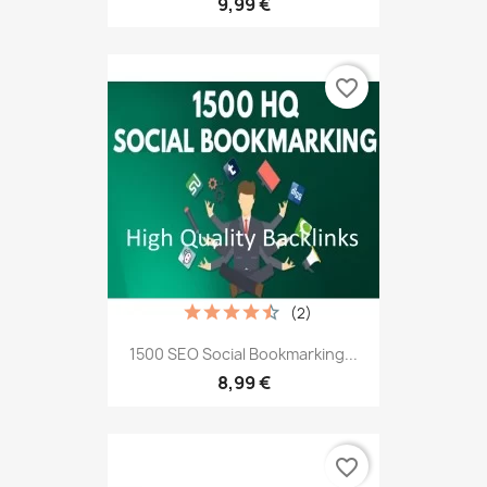
9,99 €
favorite_border
(2)
1500 SEO Social Bookmarking...
8,99 €
favorite_border