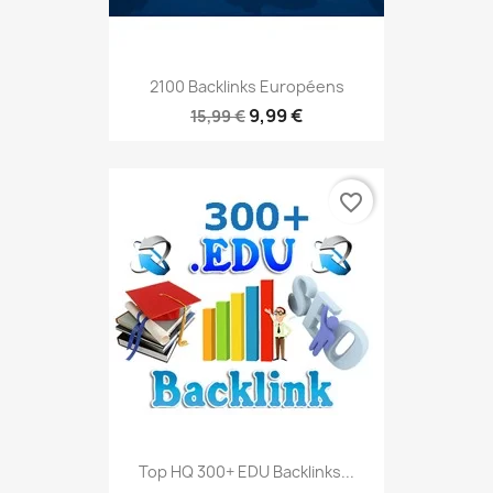
2100 Backlinks Européens
9,99 €
15,99 €
favorite_border
Top HQ 300+ EDU Backlinks...