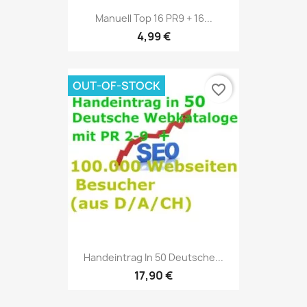
Manuell Top 16 PR9 + 16...
4,99 €
OUT-OF-STOCK
favorite_border
Handeintrag In 50 Deutsche...
17,90 €