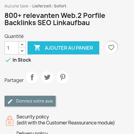
Aucune taxe
Lieferzeit: Sofort
800+ relevanten Web.2 Porfile
Backlinks SEO Linkaufbau
Quantité

favorite_border
AJOUTER AU PANIER

In Stock
Partager
Donnez votre avis
Security policy
(edit with the Customer Reassurance module)
Delivery policy