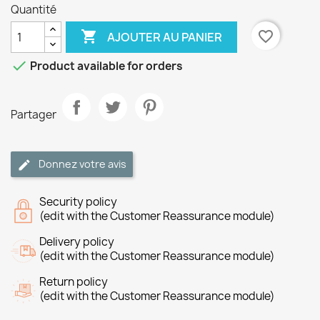
Quantité

favorite_border
AJOUTER AU PANIER

Product available for orders
Partager
Donnez votre avis
Security policy
(edit with the Customer Reassurance module)
Delivery policy
(edit with the Customer Reassurance module)
Return policy
(edit with the Customer Reassurance module)