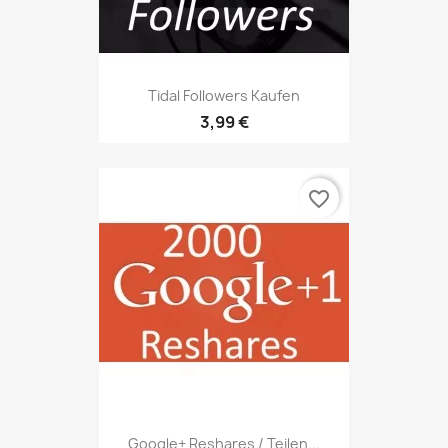
Tidal Followers Kaufen
3,99 €
favorite_border
Google+ Reshares / Teilen...