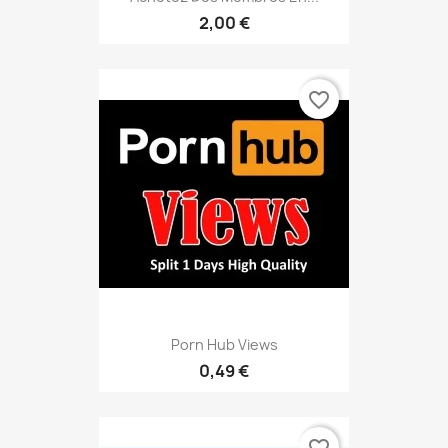
2,00 €
favorite_border
Porn Hub Views
0,49 €