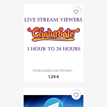
favorite_border
Chaturbate Live Stream...
1,29 €
favorite_border