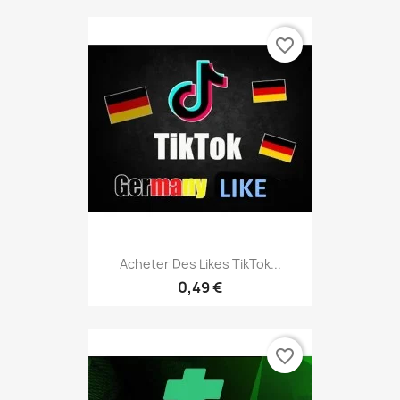
favorite_border
Acheter Des Likes TikTok...
0,49 €
favorite_border