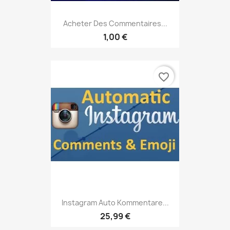
Acheter Des Commentaires...
1,00 €
favorite_border
Instagram Auto Kommentare...
25,99 €