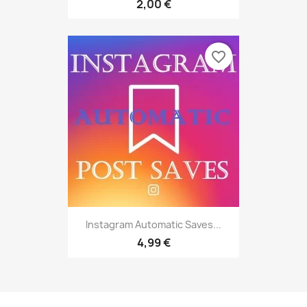
2,00 €
favorite_border
Instagram Automatic Saves...
4,99 €