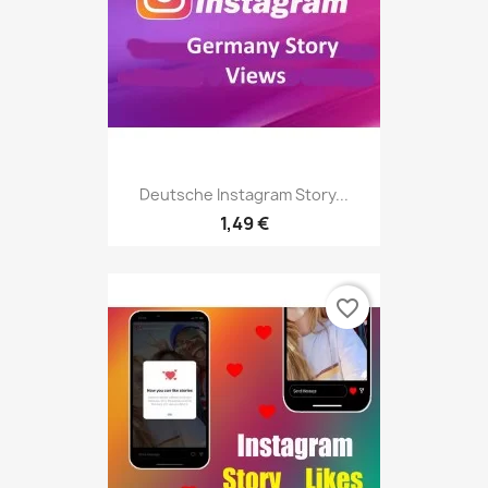
Deutsche Instagram Story...
1,49 €
favorite_border