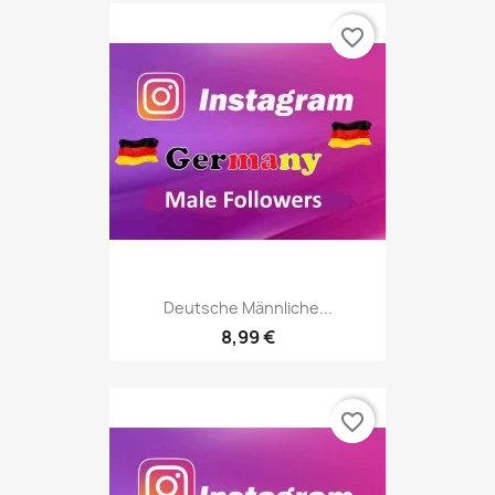
favorite_border
Deutsche Männliche...
8,99 €
favorite_border