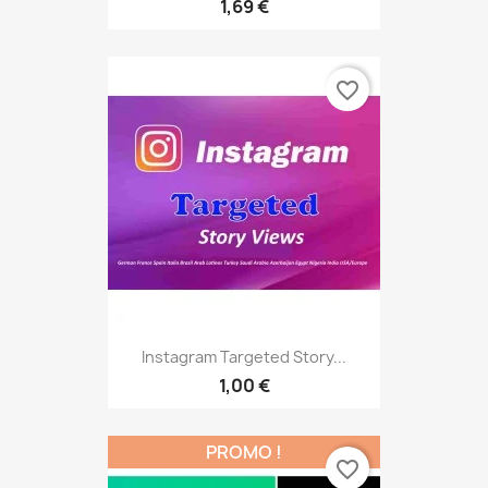
1,69 €
favorite_border
Instagram Targeted Story...
1,00 €
PROMO !
favorite_border