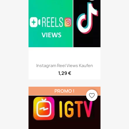
Instagram Reel Views Kaufen
1,29 €
PROMO !
favorite_border