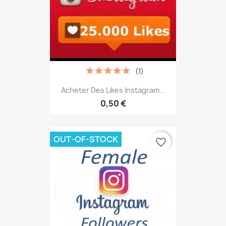
(1)
Acheter Des Likes Instagram...
0,50 €
OUT-OF-STOCK
favorite_border