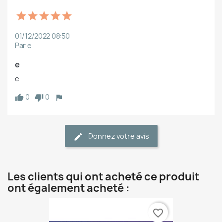
01/12/2022 08:50
Par e
e
e
0
0
Donnez votre avis
Les clients qui ont acheté ce produit
ont également acheté :
favorite_border