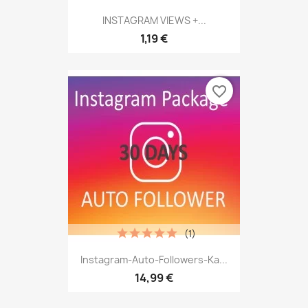
INSTAGRAM VIEWS +...
1,19 €
favorite_border
(1)
Instagram-Auto-Followers-Ka...
14,99 €