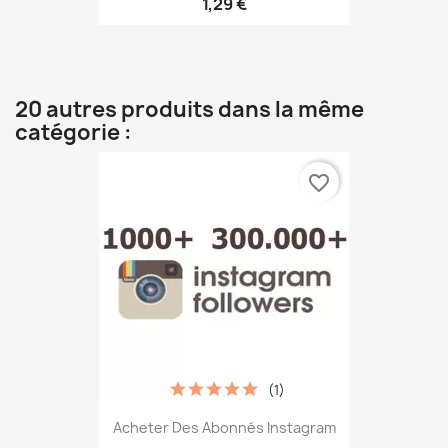
1,29 €
20 autres produits dans la même
catégorie :
favorite_border
(1)
Acheter Des Abonnés Instagram