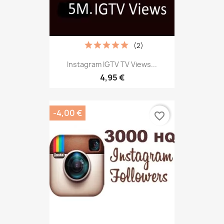
(2)
Instagram IGTV TV Views...
4,95 €
-4,00 €
favorite_border