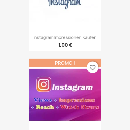
Instagram Impressionen Kaufen
1,00 €
PROMO !
favorite_border