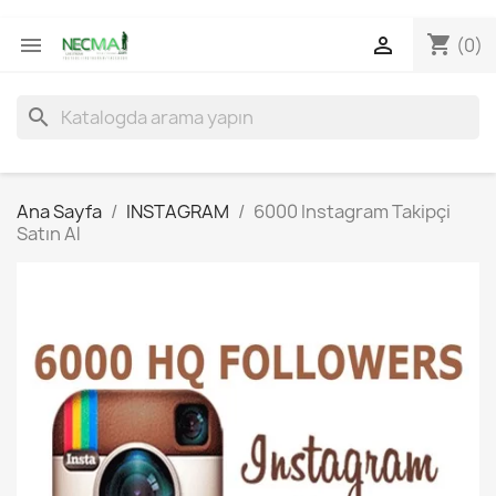
shopping_cart


(0)
search
Ana Sayfa
INSTAGRAM
6000 Instagram Takipçi
Satın Al