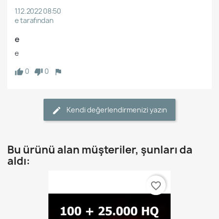
1.12.2022 08:50
e tarafından
e
e
0
0
Kendi değerlendirmenizi yazın
Bu ürünü alan müşteriler, şunları da
aldı:
favorite_border