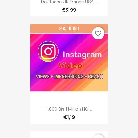
Deutsche UK France USA...
€3,99
SATILIK!
favorite_border
1.000 Bis 1 Million HQ...
€1,19