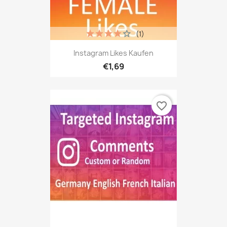
(1)
Instagram Likes Kaufen
€1,69
favorite_border