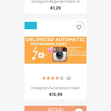
Instagram Beğenileri Satın Al
€1,29
favorite_border
(2)
Instagram Automatisch Liken
€15,99
SATILIK!