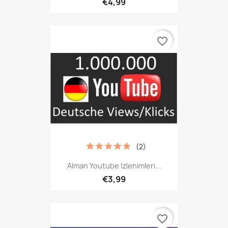
€4,99
favorite_border
(2)
Alman Youtube Izlenimleri...
€3,99
favorite_border