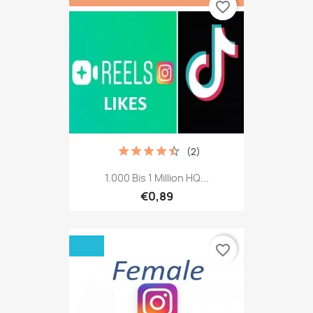
favorite_border
(2)
1.000 Bis 1 Million HQ...
€0,89
favorite_border