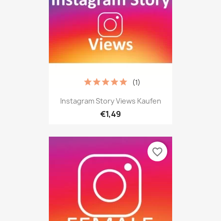
(1)
Instagram Story Views Kaufen
€1,49
favorite_border