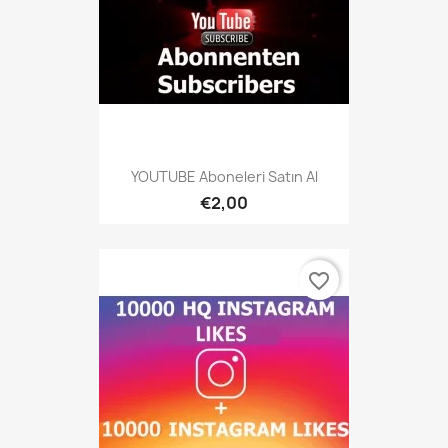
YOUTUBE Aboneleri Satın Al
€2,00
favorite_border