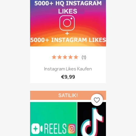
(1)
Instagram Likes Kaufen
€9,99
SATILIK!
favorite_border