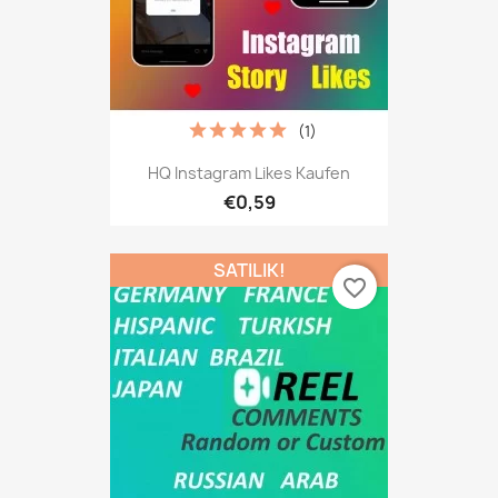
(1)
HQ Instagram Likes Kaufen
€0,59
SATILIK!
favorite_border