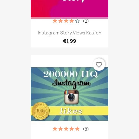
(2)
Instagram Story Views Kaufen
€1,99
favorite_border
(8)