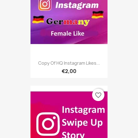
Copy Of HQ Instagram Likes...
€2,00
favorite_border