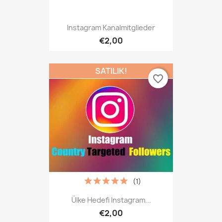
Instagram Kanalmitglieder
€2,00
SATILIK!
favorite_border
(1)
Ülke Hedefi Instagram...
€2,00