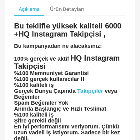
Açıklama
Ürün Detayları
Bu teklifle yüksek kaliteli 6000
+
HQ Instagram Takipçisi
,
Bu kampanyadan ne alacaksınız:
HQ Instagram
100%
gerçek ve
aktif
Takipçisi
%100 Memnuniyet Garantisi
%100 gerçek kullanıcılar !!
%100 kaliteli iş
Gerçek Dünya Çapında
Takipçiler
veya
Beğeniler
Spam Beğeniler Yok
Anında Başlangıç ve Hızlı Teslimat
%100 kaliteli iş
Şifre gerekli değil
En iyi performansımı veriyorum. Çünkü
uzun vadeli iş istiyorum. Sadece bir kez
değil.