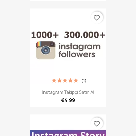
favorite_border
(1)
Instagram Takipçi Satın Al
€4,99
favorite_border