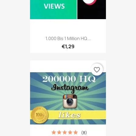
1.000 Bis 1 Million HQ...
€1,29
favorite_border
(8)