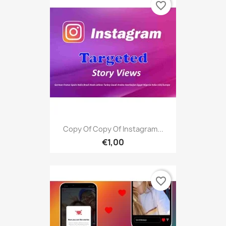
favorite_border
Copy Of Copy Of Instagram...
€1,00
favorite_border