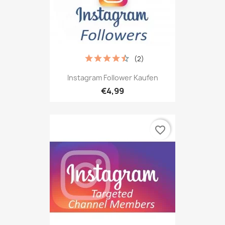
(2)
Instagram Follower Kaufen
€4,99
favorite_border