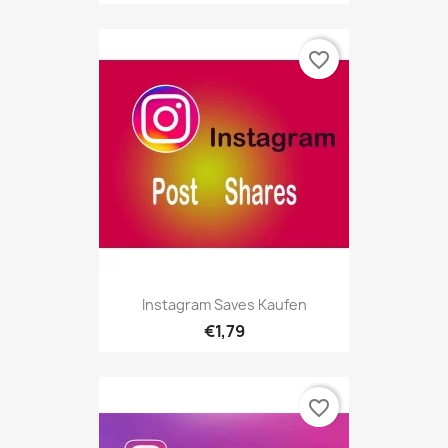
favorite_border
Instagram Saves Kaufen
€1,79
favorite_border