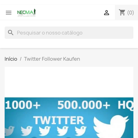
shopping_cart


(0)
search
Início
Twitter Follower Kaufen