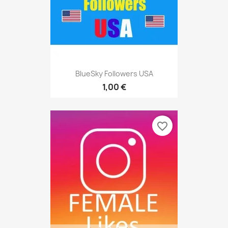
BlueSky Followers USA
1,00 €
favorite_border