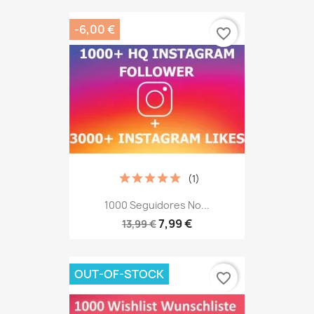
-6,00 €
favorite_border
(1)
1000 Seguidores No...
7,99 €
13,99 €
OUT-OF-STOCK
favorite_border