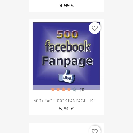
9,99 €
favorite_border
(1)
500+ FACEBOOK FANPAGE LIKE...
5,90 €
favorite_border