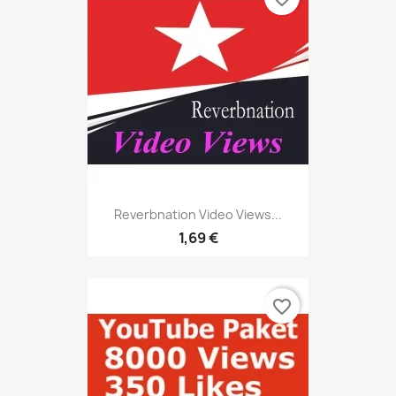
Reverbnation Video Views...
1,69 €
favorite_border