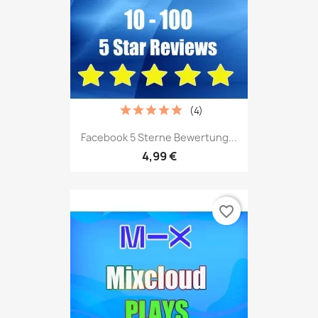
(4)
Facebook 5 Sterne Bewertung...
4,99 €
favorite_border