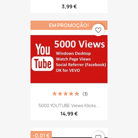
3,99 €
EM PROMOÇÃO!
favorite_border
(3)
5000 YOUTUBE Views Klicks...
14,99 €
-0,01 €
favorite_border