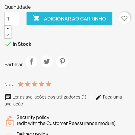
Quantidade

favorite_border
ADICIONAR AO CARRINHO

In Stock
Partilhar
Nota
Ler as avaliações dos utilizadores (1)
Faça uma
avaliação
Security policy
(edit with the Customer Reassurance module)
Delivery policy