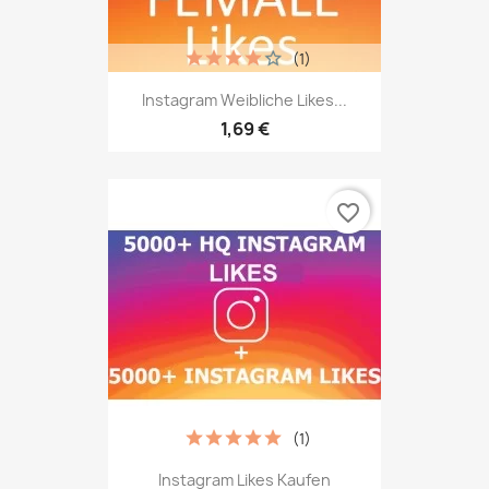
(1)
Instagram Weibliche Likes...
1,69 €
favorite_border
(1)
Instagram Likes Kaufen