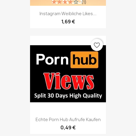
(1)
Instagram Weibliche Likes...
1,69 €
favorite_border
Echte Porn Hub Aufrufe Kaufen
0,49 €