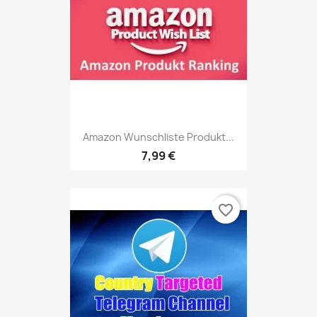
Amazon Wunschliste Produkt...
7,99 €
favorite_border