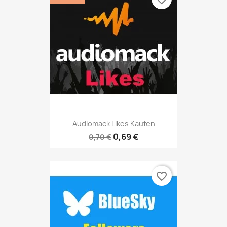
Audiomack Likes Kaufen
0,69 €
0,70 €
favorite_border