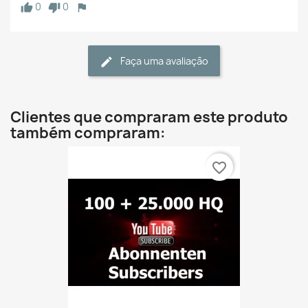
0
0
Faça uma avaliação
Clientes que compraram este produto
também compraram:
favorite_border