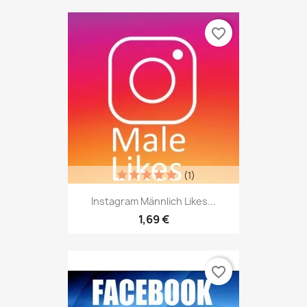
favorite_border
(1)
Instagram Männlich Likes...
1,69 €
favorite_border