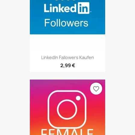
LinkedIn Fallowers Kaufen
2,99 €
favorite_border