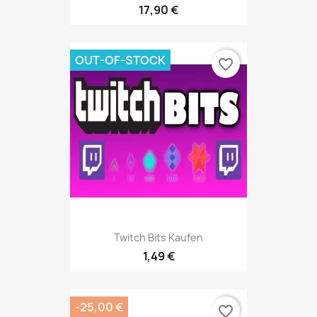
17,90 €
OUT-OF-STOCK
favorite_border
Twitch Bits Kaufen
1,49 €
-25,00 €
favorite_border