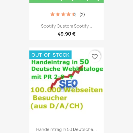
(2)
Spotify Custom Spotify...
49,90 €
OUT-OF-STOCK
favorite_border
Handeintrag In 50 Deutsche...