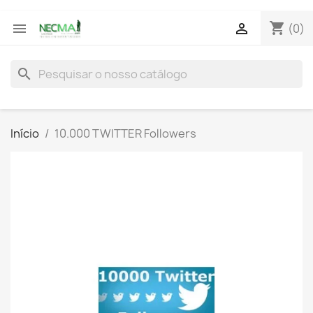
shopping_cart


(0)
search
Início
10.000 TWITTER Followers