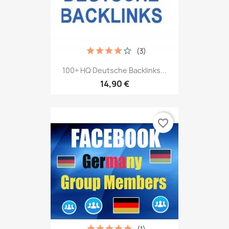
(3)
100+ HQ Deutsche Backlinks...
14,90 €
favorite_border
(1)