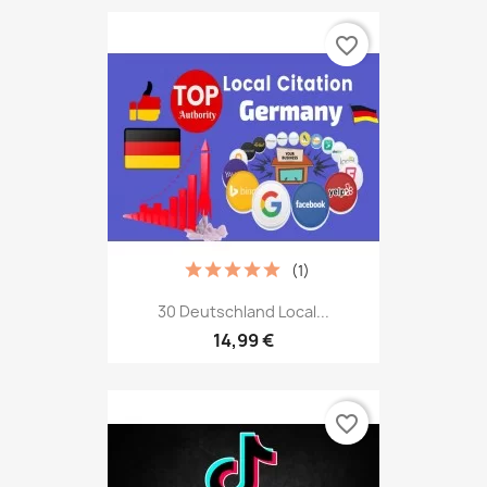
favorite_border
(1)
30 Deutschland Local...
14,99 €
favorite_border