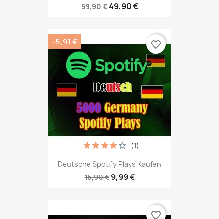
49,90 €
59,90 €
-5,91 €
favorite_border
(1)
Deutsche Spotify Plays Kaufen
9,99 €
15,90 €
favorite_border