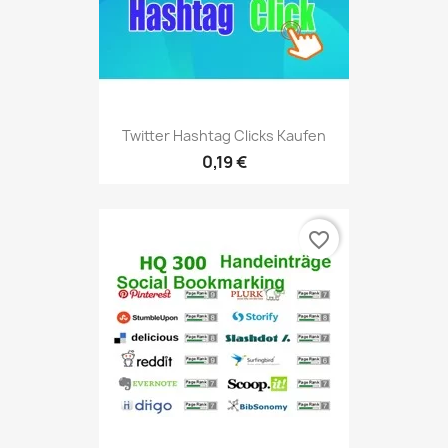
Twitter Hashtag Clicks Kaufen
0,19 €
favorite_border