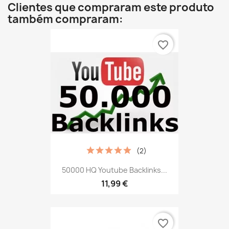
Clientes que compraram este produto
também compraram:
favorite_border
(2)
50000 HQ Youtube Backlinks...
11,99 €
favorite_border