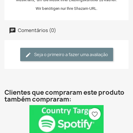
Wir benötigen nur Ihre Shazam-URL.
Comentários (0)
Seja o primeiro a fazer uma avaliação
Clientes que compraram este produto
também compraram:
favorite_border