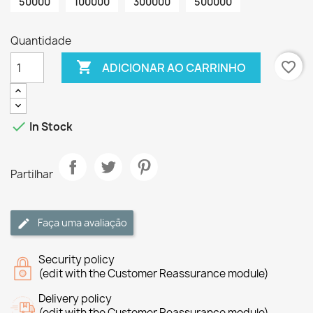
50000
100000
300000
500000
Quantidade

favorite_border
ADICIONAR AO CARRINHO

In Stock
Partilhar
Faça uma avaliação
Security policy
(edit with the Customer Reassurance module)
Delivery policy
(edit with the Customer Reassurance module)