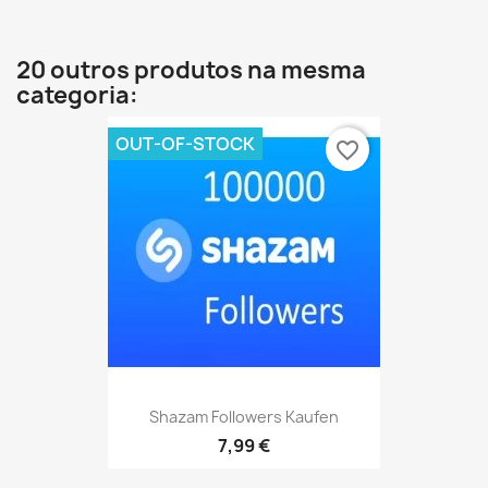
20 outros produtos na mesma
categoria:
OUT-OF-STOCK
favorite_border
Shazam Followers Kaufen
7,99 €