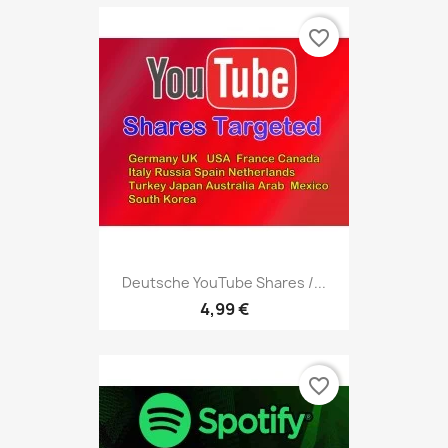
favorite_border
Deutsche YouTube Shares /...
4,99 €
favorite_border