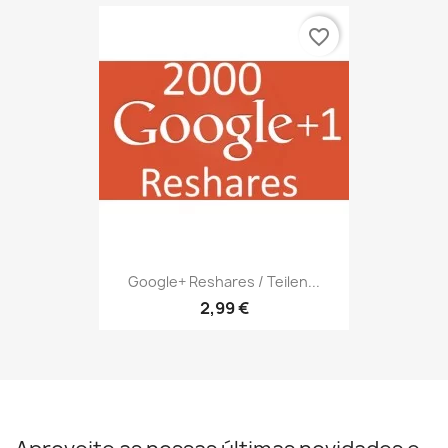
favorite_border
Google+ Reshares / Teilen...
2,99 €