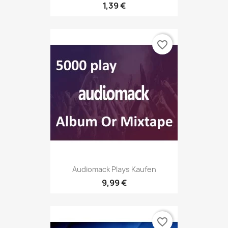
1,39 €
favorite_border
Audiomack Plays Kaufen
9,99 €
favorite_border