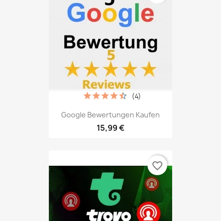
(4)
Google Bewertungen Kaufen
15,99 €
favorite_border