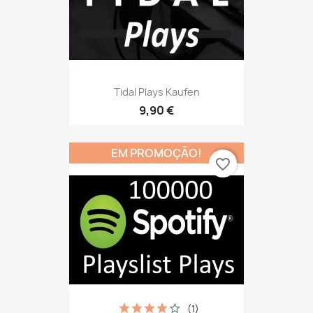
Tidal Plays Kaufen
9,90 €
EM PROMOÇÃO!
favorite_border
(1)