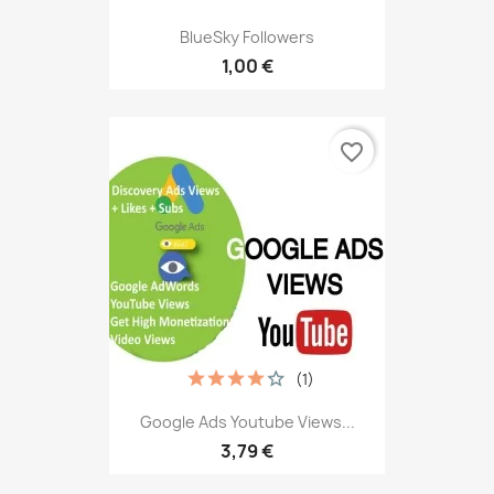
BlueSky Followers
1,00 €
favorite_border
(1)
Google Ads Youtube Views...
3,79 €