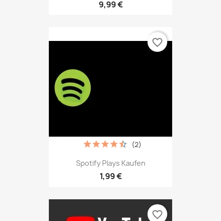
9,99 €
favorite_border
(2)
Spotify Plays Kaufen
1,99 €
favorite_border