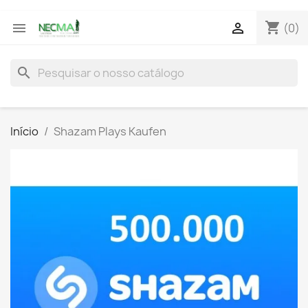
shopping_cart


(0)
search
Início
Shazam Plays Kaufen