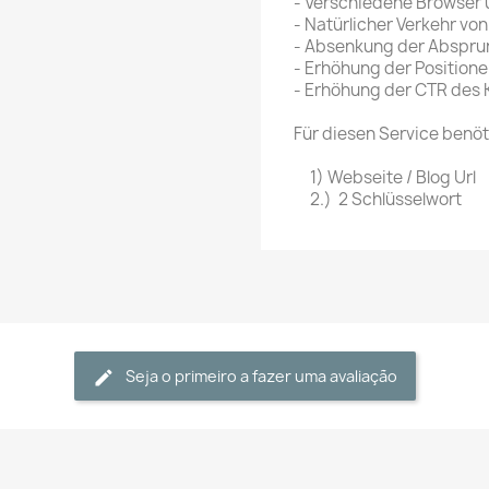
- Verschiedene Browser
- Natürlicher Verkehr vo
- Absenkung der Abspru
- Erhöhung der Position
- Erhöhung der CTR des
Für diesen Service benöt
1) Webseite / Blog Url
2.) 2 Schlüsselwort
Seja o primeiro a fazer uma avaliação