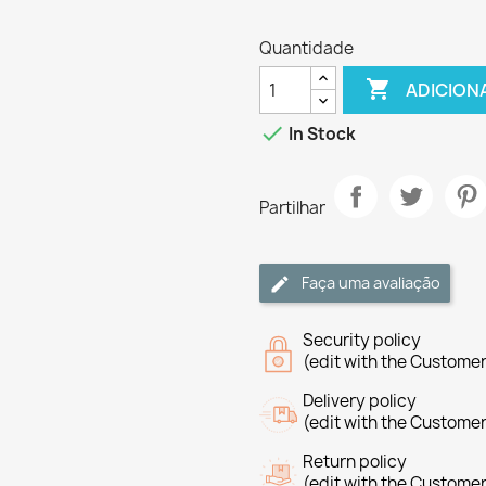
Quantidade

ADICION

In Stock
Partilhar
Faça uma avaliação
Security policy
(edit with the Custome
Delivery policy
(edit with the Custome
Return policy
(edit with the Custome