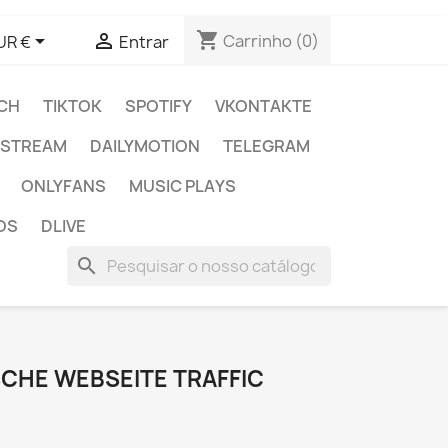
shopping_cart


Carrinho
(0)
UR €
Entrar
CH
TIKTOK
SPOTIFY
VKONTAKTE
E STREAM
DAILYMOTION
TELEGRAM
ONLYFANS
MUSIC PLAYS
OS
DLIVE
search
HE WEBSEITE TRAFFIC