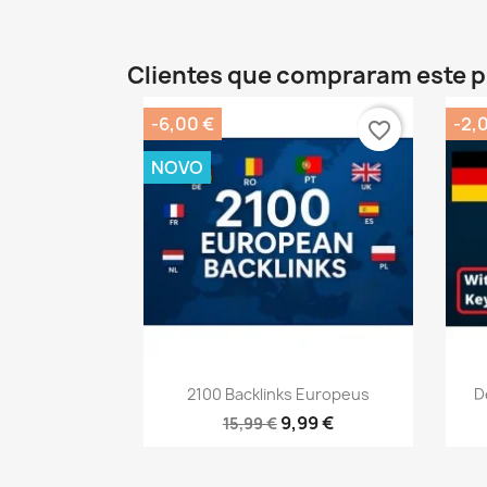
Clientes que compraram este
-6,00 €
-2,
favorite_border
NOVO
Vista rápida

2100 Backlinks Europeus
D
9,99 €
15,99 €