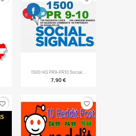
Vista rápida

1500 HQ PR9-PR10 Social...
7,90 €
vorite_border
favorite_border