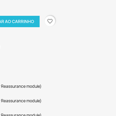
favorite_border
AR AO CARRINHO
r Reassurance module)
r Reassurance module)
r Reassurance module)