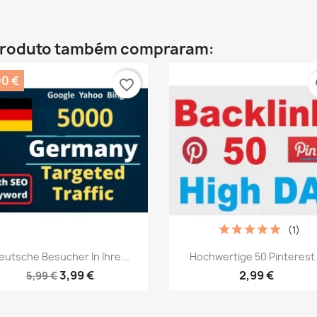
 produto também compraram:
00 €
favorite_border
fa
(1)
Vista rápida
Vista rápida


eutsche Besucher In Ihre...
Hochwertige 50 Pinterest.
3,99 €
2,99 €
5,99 €