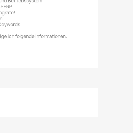
 und Betriebssystem
n SERP
ngrate!
en
 Keywords
ige ich folgende Informationen: