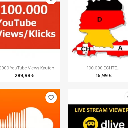
Vista rápida
Vista rápida


0000 YouTube Views Kaufen
100.000 ECHTE...
289,99 €
15,99 €
favorite_border
fa