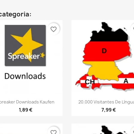
categoria:
favorite_border
fa
Vista rápida
Vista rápida


preaker Downloads Kaufen
20.000 Visitantes De Língua
1,89 €
7,99 €
favorite_border
fa