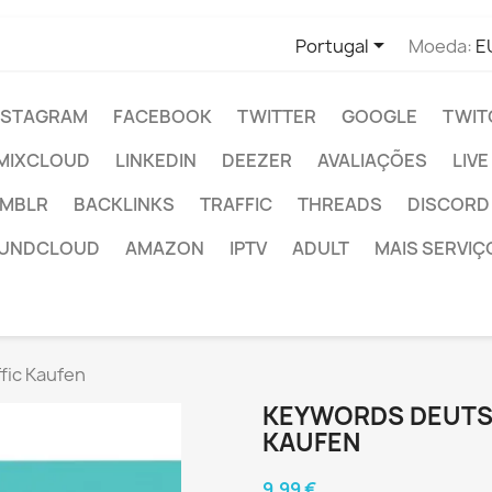

Portugal
Moeda:
E
NSTAGRAM
FACEBOOK
TWITTER
GOOGLE
TWIT
MIXCLOUD
LINKEDIN
DEEZER
AVALIAÇÕES
LIV
MBLR
BACKLINKS
TRAFFIC
THREADS
DISCORD
UNDCLOUD
AMAZON
IPTV
ADULT
MAIS SERVIÇ
fic Kaufen
KEYWORDS DEUTSC
KAUFEN
9,99 €