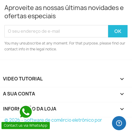
Aproveite as nossas últimas novidades e
ofertas especiais
You may unsubscribe at any moment. For that purpose, please find our
contact info in the legal notice.
VIDEO TUTORIAL

A SUA CONTA

INFORMAÇÃO DA LOJA
keyboard_arrow_down
© 2026 - Software de comércio eletrónico por
PrestaShop™
Contact us via WhatsApp