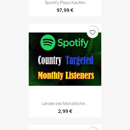
Spotify Plays Kaufen
97,99 €
favorite_border
Länderziel Monatliche...
2,99 €