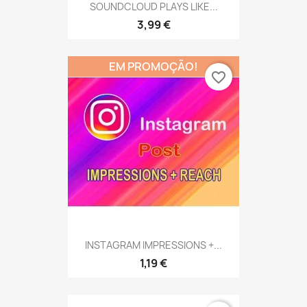
SOUNDCLOUD PLAYS LIKE...
3,99 €
EM PROMOÇÃO!
favorite_border
INSTAGRAM IMPRESSIONS +...
1,19 €