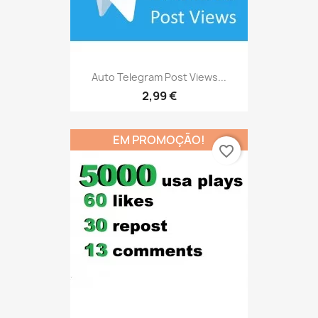
Auto Telegram Post Views...
2,99 €
EM PROMOÇÃO!
favorite_border