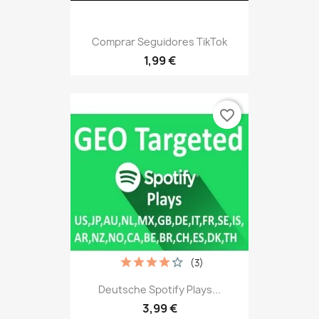
Comprar Seguidores TikTok
1,99 €
favorite_border
(3)
Deutsche Spotify Plays...
3,99 €