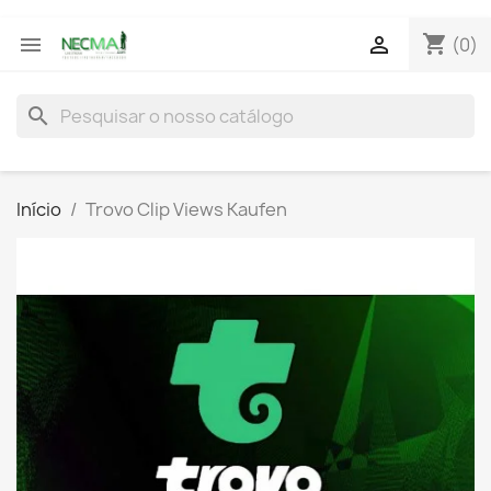
shopping_cart


(0)
search
Início
Trovo Clip Views Kaufen