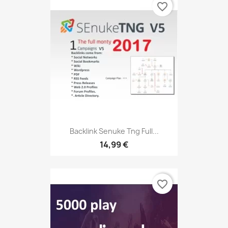
favorite_border
Backlink Senuke Tng Full...
14,99 €
favorite_border