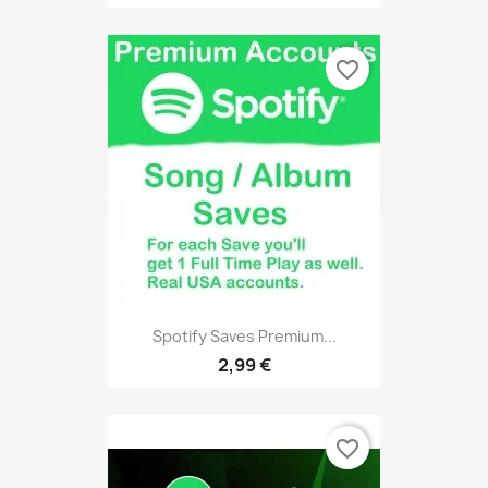
favorite_border
Spotify Saves Premium...
2,99 €
favorite_border