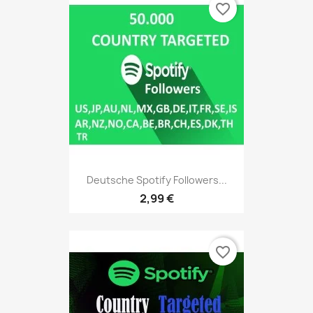
favorite_border
Deutsche Spotify Followers...
2,99 €
favorite_border