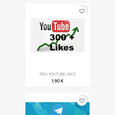
favorite_border
300+ YOUTUBE LIKES
1,90 €
favorite_border