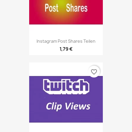
Instagram Post Shares Teilen
1,79 €
favorite_border