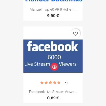
Manuell Top 40 PR 9 Hohen...
9,90 €
favorite_border
(5)
Facebook Live Stream Views...
0,89 €