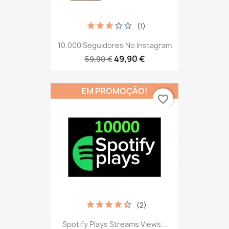
(1)
10.000 Seguidores No Instagram
49,90 €
59,90 €
EM PROMOÇÃO!
favorite_border
(2)
Spotify Plays Streams Views...