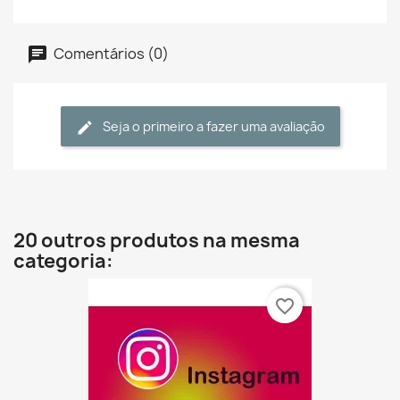
Comentários (0)
Seja o primeiro a fazer uma avaliação
20 outros produtos na mesma
categoria:
favorite_border