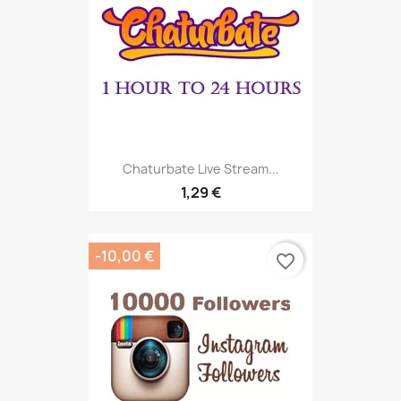
Chaturbate Live Stream...
1,29 €
-10,00 €
favorite_border