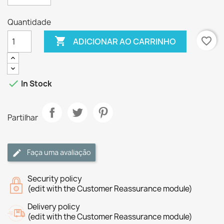
Quantidade

favorite_border
ADICIONAR AO CARRINHO

In Stock
Partilhar
Faça uma avaliação
Security policy
(edit with the Customer Reassurance module)
Delivery policy
(edit with the Customer Reassurance module)