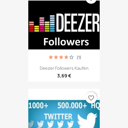
(1)
Deezer Followers Kaufen
3,69 €
favorite_border