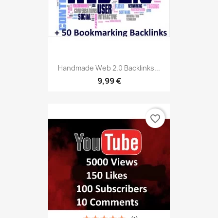
Handmade Web 2.0 Backlinks...
9,99 €
favorite_border