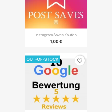
Instagram Saves Kaufen
1,00 €
OUT-OF-STOCK
favorite_border