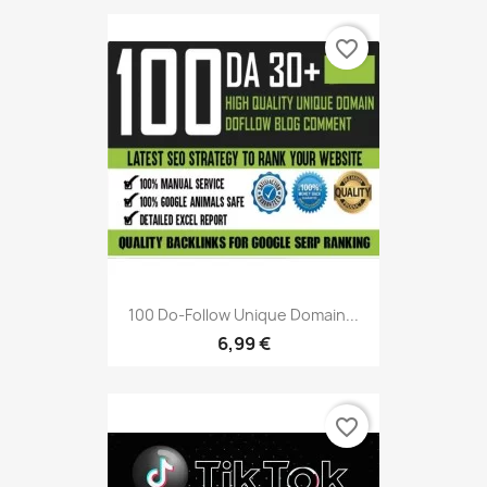
favorite_border
100 Do-Follow Unique Domain...
6,99 €
favorite_border