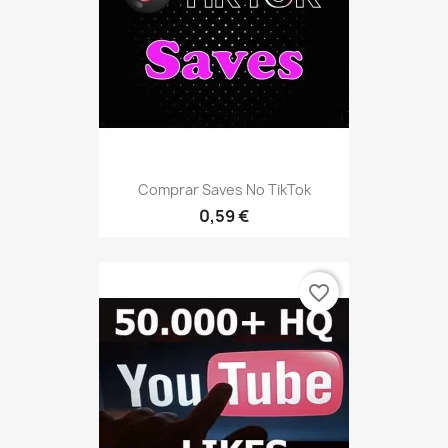
Comprar Saves No TikTok
0,59 €
favorite_border