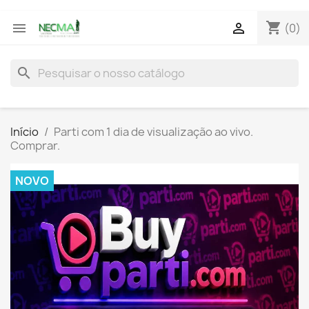
shopping_cart


(0)
search
Início
Parti com 1 dia de visualização ao vivo.
Comprar.
NOVO