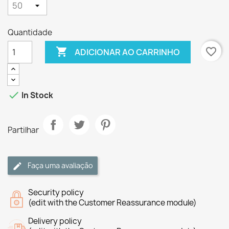
Quantidade

favorite_border
ADICIONAR AO CARRINHO

In Stock
Partilhar
Faça uma avaliação
Security policy
(edit with the Customer Reassurance module)
Delivery policy