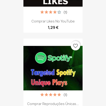
(1)
Comprar Likes No YouTube
1,29 €
favorite_border
(1)
Comprar Reproduções Únicas...