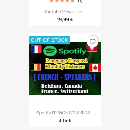
(1)
Youtube Views Like...
19,99 €
OUT-OF-STOCK
favorite_border
Spotify FRENCH SPEAKERS...
3,15 €