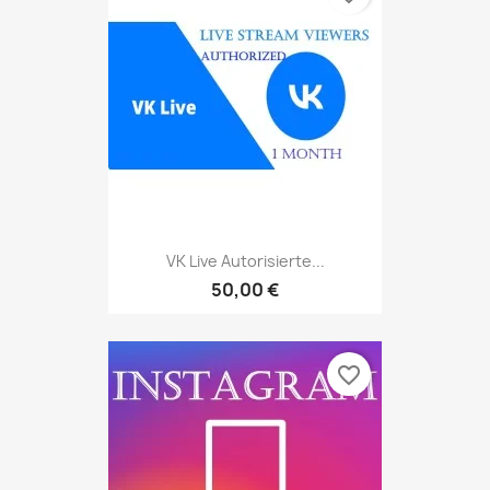
VK Live Autorisierte...
50,00 €
favorite_border