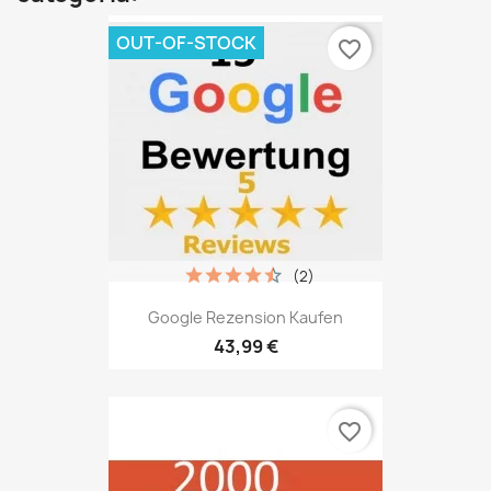
OUT-OF-STOCK
favorite_border
(2)
Google Rezension Kaufen
43,99 €
favorite_border