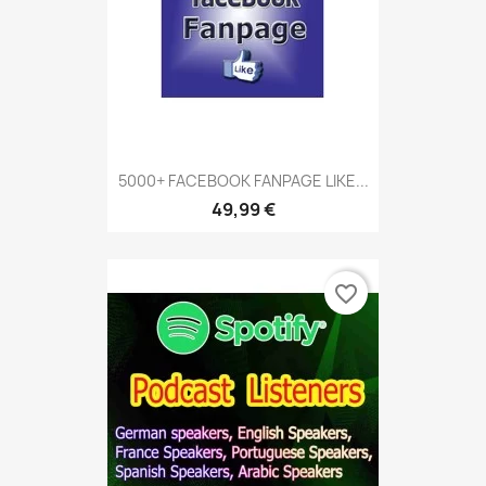
5000+ FACEBOOK FANPAGE LIKE...
49,99 €
favorite_border