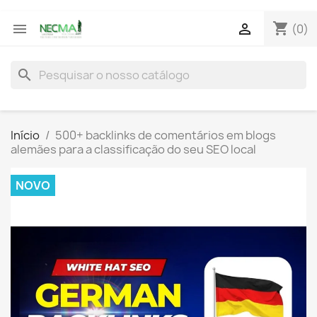
shopping_cart


(0)
search
Início
500+ backlinks de comentários em blogs
alemães para a classificação do seu SEO local
NOVO