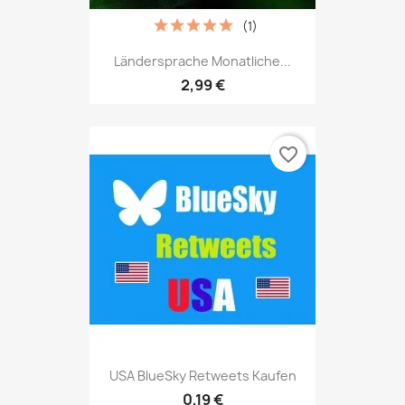
(1)
Ländersprache Monatliche...
2,99 €
favorite_border
USA BlueSky Retweets Kaufen
0,19 €