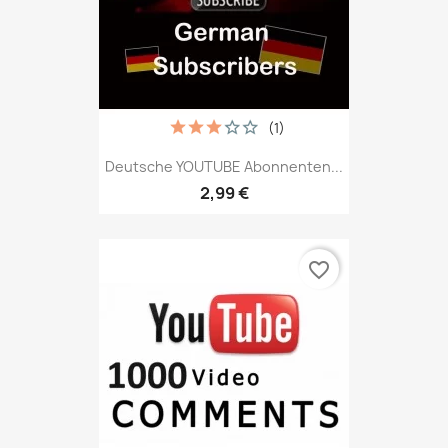
(1)
Deutsche YOUTUBE Abonnenten...
2,99 €
favorite_border