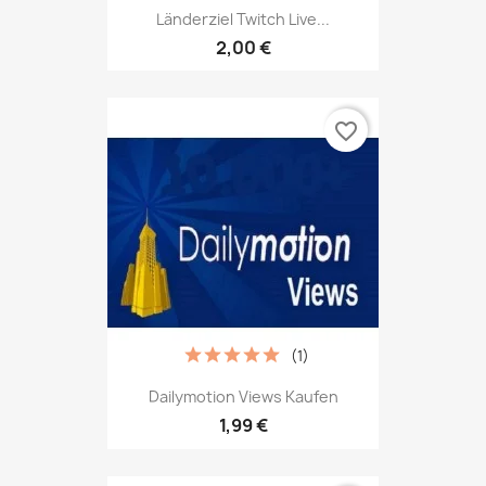
Länderziel Twitch Live...
2,00 €
favorite_border
(1)
Dailymotion Views Kaufen
1,99 €