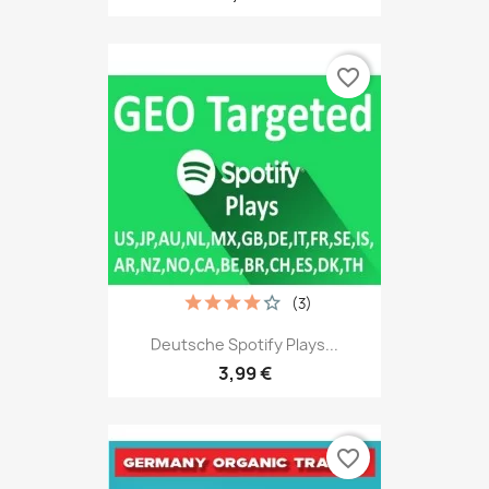
favorite_border
(3)
Deutsche Spotify Plays...
3,99 €
favorite_border