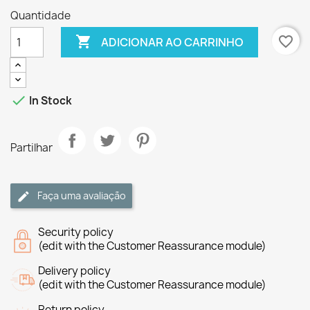
Quantidade

favorite_border
ADICIONAR AO CARRINHO

In Stock
Partilhar
Faça uma avaliação
Security policy
(edit with the Customer Reassurance module)
Delivery policy
(edit with the Customer Reassurance module)
Return policy