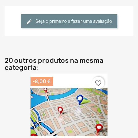
Seja o primeiro a fazer uma avaliação
20 outros produtos na mesma
categoria:
-8,00 €
favorite_border