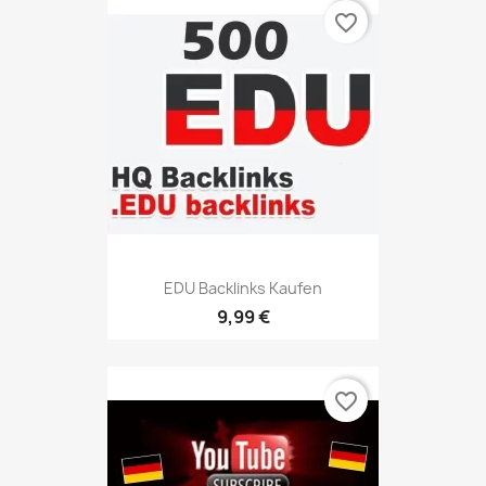
favorite_border
EDU Backlinks Kaufen
9,99 €
favorite_border