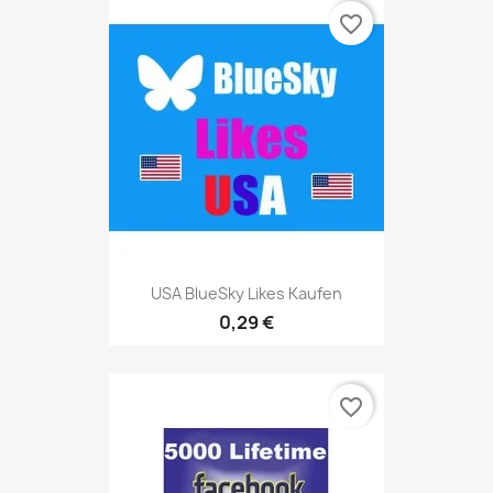
favorite_border
USA BlueSky Likes Kaufen
0,29 €
favorite_border