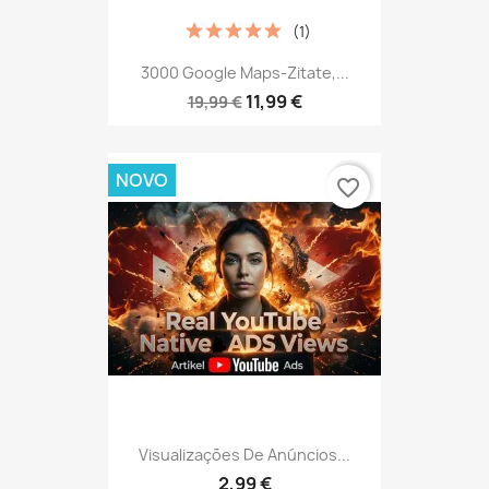
(1)
3000 Google Maps-Zitate,...
11,99 €
19,99 €
NOVO
favorite_border
Visualizações De Anúncios...
2,99 €