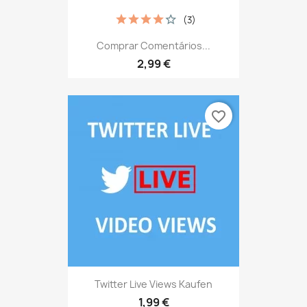
(3)
Comprar Comentários...
2,99 €
favorite_border
Twitter Live Views Kaufen
1,99 €