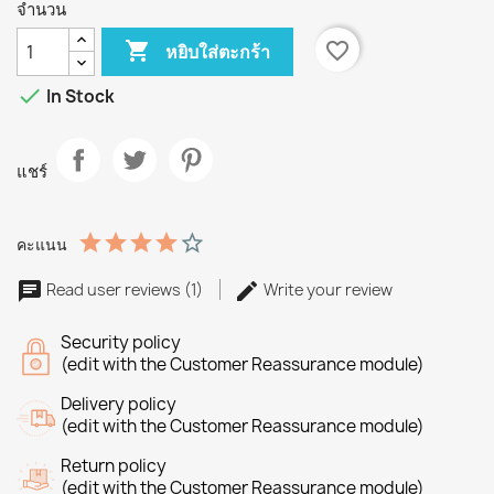
จำนวน

favorite_border
หยิบใส่ตะกร้า

In Stock
แชร์
คะแนน
Read user reviews (1)
Write your review
Security policy
(edit with the Customer Reassurance module)
Delivery policy
(edit with the Customer Reassurance module)
Return policy
(edit with the Customer Reassurance module)