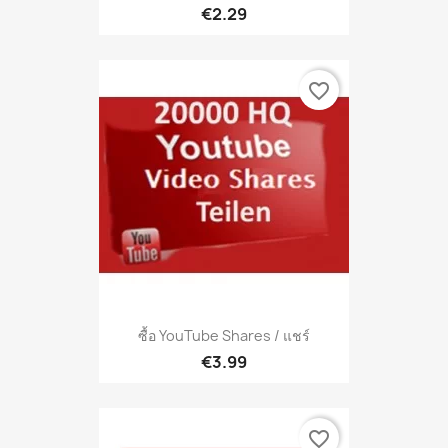
€2.29
favorite_border
ซื้อ YouTube Shares / แชร์
€3.99
favorite_border