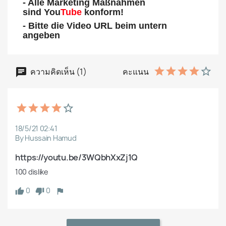
- Alle Marketing Maßnahmen
sind You
Tube
konform!
- Bitte die Video URL beim untern
angeben
ความคิดเห็น (1)
คะแนน
18/5/21 02:41
By Hussain Hamud
https://youtu.be/3WQbhXxZj1Q
100 dislike 
0
0