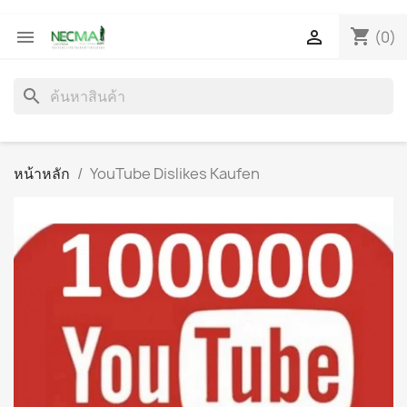
shopping_cart


(0)
search
หน้าหลัก
YouTube Dislikes Kaufen