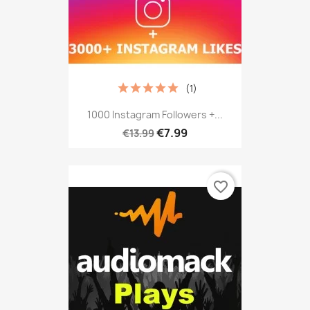
(1)
1000 Instagram Followers +...
€7.99
€13.99
favorite_border