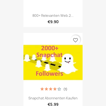
800+ Relevanten Web.2...
€9.90
favorite_border
(1)
Snapchat Abonnenten Kaufen
€5.99