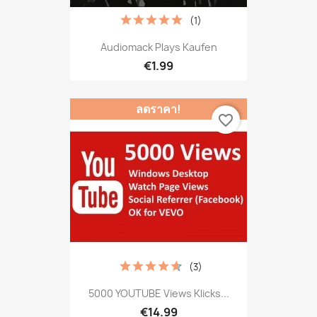
(1)
Audiomack Plays Kaufen
€1.99
ลดราคา!
favorite_border
(3)
5000 YOUTUBE Views Klicks...
€14.99