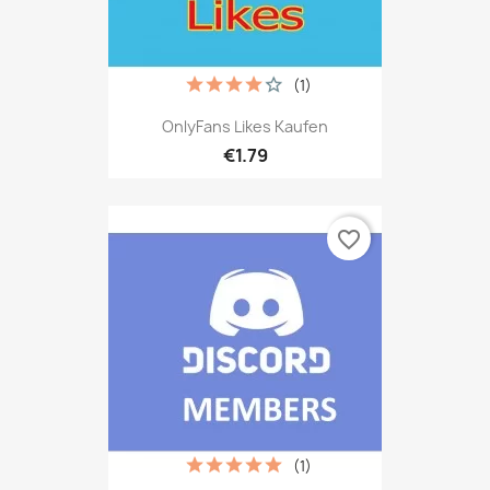
(1)
OnlyFans Likes Kaufen
€1.79
favorite_border
(1)