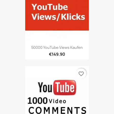
50000 YouTube Views Kaufen
€149.90
favorite_border