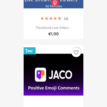
(4)
Facebook Live Video...
€1.00
ใหม่
favorite_border