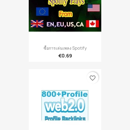
ซื้อการเล่นเพลง Spotify
€0.69
favorite_border