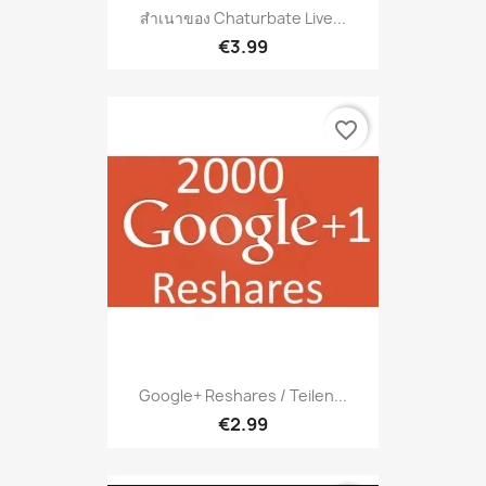
สำเนาของ Chaturbate Live...
€3.99
favorite_border
Google+ Reshares / Teilen...
€2.99