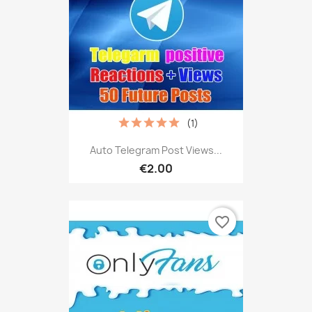
(1)
Auto Telegram Post Views...
€2.00
favorite_border