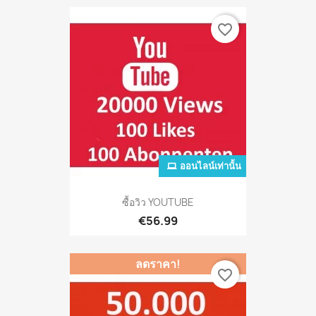
favorite_border
ออนไลน์เท่านั้น
ซื้อวิว YOUTUBE
€56.99
ลดราคา!
favorite_border