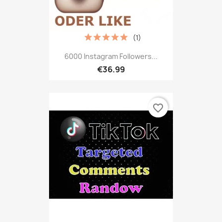
(1)
6000 Instagram Followers...
€36.99
favorite_border