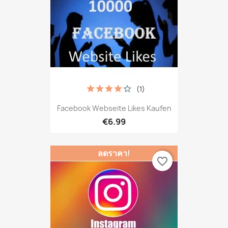
(1)
Facebook Webseite Likes Kaufen
€6.99
ลดราคา!
favorite_border