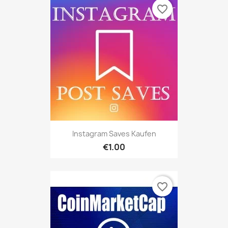
favorite_border
Instagram Saves Kaufen
€1.00
favorite_border