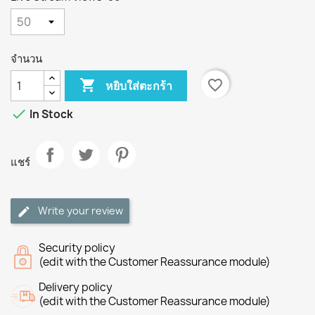
จำนวน

favorite_border
หยิบใส่ตะกร้า

In Stock
แชร์
Write your review
Security policy
(edit with the Customer Reassurance module)
Delivery policy
(edit with the Customer Reassurance module)