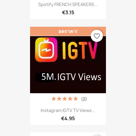
Spotify FRENCH SPEAKERS...
€3.15
ลดราคา!
favorite_border
(2)
Instagram IGTV TV Views...
€4.95