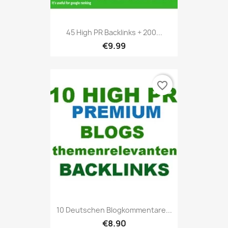
45 High PR Backlinks + 200...
€9.99
favorite_border
10 Deutschen Blogkommentare...
€8.90