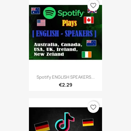
favorite_border
Spotify ENGLISH SPEAKERS...
€2.29
favorite_border