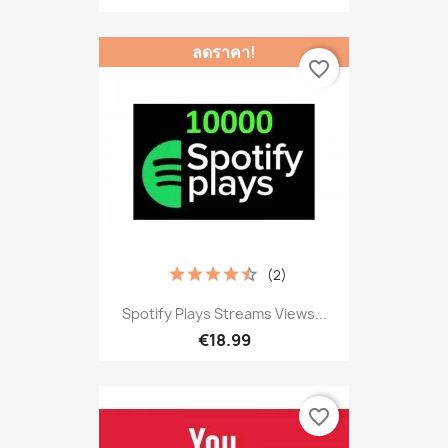
ลดราคา!
favorite_border
(2)
Spotify Plays Streams Views...
€18.99
favorite_border