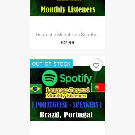
Deutsche Monatliche Spotify...
€2.99
OUT-OF-STOCK
favorite_border