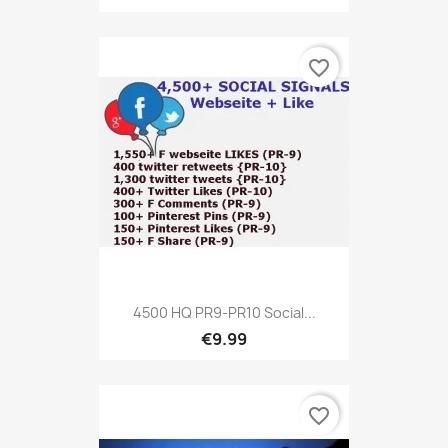
favorite_border
4500 HQ PR9-PR10 Social...
€9.99
favorite_border