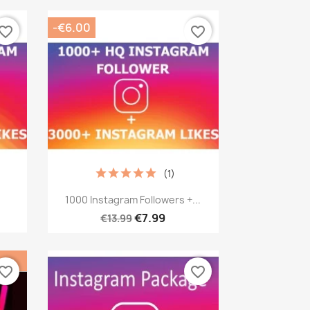
-€6.00
vorite_border
favorite_border
(1)
เปิดหน้าต่างย่อ

1000 Instagram Followers +...
€7.99
€13.99
vorite_border
favorite_border