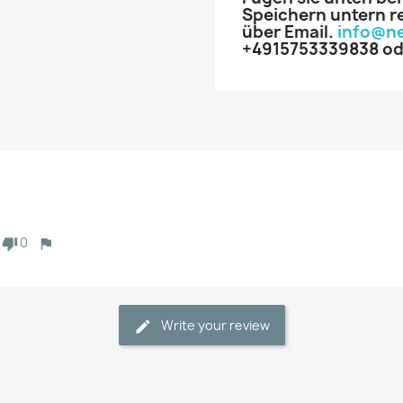
Speichern untern re
über Email.
info@n
+4915753339838 od
0
Write your review