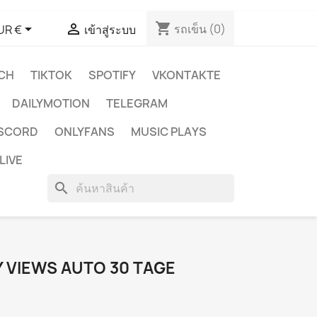
shopping_cart


รถเข็น
(0)
UR €
เข้าสู่ระบบ
CH
TIKTOK
SPOTIFY
VKONTAKTE
DAILYMOTION
TELEGRAM
ISCORD
ONLYFANS
MUSIC PLAYS
LIVE
search
 VIEWS AUTO 30 TAGE