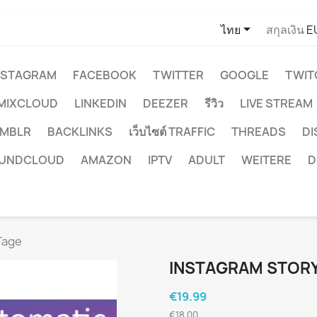

ไทย
สกุลเงิน
E
NSTAGRAM
FACEBOOK
TWITTER
GOOGLE
TWIT
MIXCLOUD
LINKEDIN
DEEZER
รีวิว
LIVE STREAM
MBLR
BACKLINKS
เว็บไซต์ TRAFFIC
THREADS
D
UNDCLOUD
AMAZON
IPTV
ADULT
WEITERE
D
Tage
INSTAGRAM STORY
€19.99
€18.00