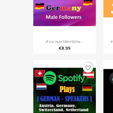
เปิดหน้าต่างย่อ

สำเนาของ Männliche...
I
€8.99
favorite_border