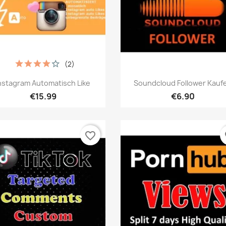
(2)
เปิดหน้าต่างย่อ
เปิดหน้าต่างย่อ


nstagram Automatisch Like
Soundcloud Follower Kauf
€15.99
€6.90
favorite_border
fa