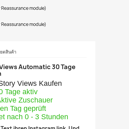
r Reassurance module)
r Reassurance module)
ียดสินค้า
 Views Automatic 30 Tage
n
 Story Views Kaufen
30 Tage aktiv
ktive Zuschauer
den Tag geprüft
tet nach 0 - 3 Stunden
 Text ihren Instagram link. Und