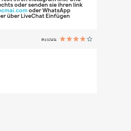
chts oder senden sie ihren link
ecmai.com
oder WhatsApp
er über LiveChat Einfügen
คะแนน