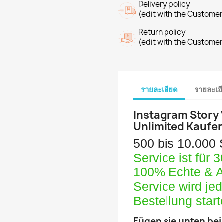
Delivery policy
(edit with the Custome
Return policy
(edit with the Custome
รายละเอียด
รายละเอ
Instagram Story
Unlimited Kaufe
500 bis 10.000
Service ist für 
100% Echte & A
Service wird je
Bestellung star
Fügen sie unten bei