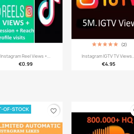
(2)
เปิดหน้าต่างย่อ
เปิดหน้าต่างย่อ


Instagram Reel Views +...
Instagram IGTV TV Views..
€0.99
€4.95
T-OF-STOCK
favorite_border
fa