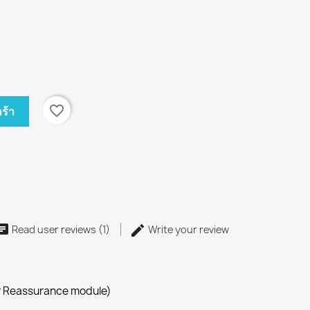
favorite_border
ร้า
Read user reviews (1)
Write your review
r Reassurance module)