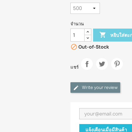
จำนวน

หยิบใส่ตะก

Out-of-Stock
แชร์
Write your review
แจ้งเตือนเมื่อมีสินค้า