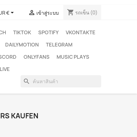
shopping_cart


รถเข็น
(0)
UR €
เข้าสู่ระบบ
CH
TIKTOK
SPOTIFY
VKONTAKTE
DAILYMOTION
TELEGRAM
ISCORD
ONLYFANS
MUSIC PLAYS
LIVE
search
RS KAUFEN