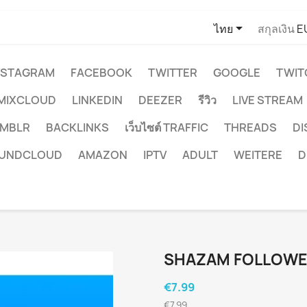

ไทย
สกุลเงิน
E
NSTAGRAM
FACEBOOK
TWITTER
GOOGLE
TWIT
MIXCLOUD
LINKEDIN
DEEZER
รีวิว
LIVE STREAM
MBLR
BACKLINKS
เว็บไซต์ TRAFFIC
THREADS
D
UNDCLOUD
AMAZON
IPTV
ADULT
WEITERE
D
SHAZAM FOLLOWE
€7.99
€7.99