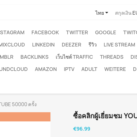

ไทย
สกุลเงิน
E
NSTAGRAM
FACEBOOK
TWITTER
GOOGLE
TWIT
MIXCLOUD
LINKEDIN
DEEZER
รีวิว
LIVE STREAM
MBLR
BACKLINKS
เว็บไซต์ TRAFFIC
THREADS
D
UNDCLOUD
AMAZON
IPTV
ADULT
WEITERE
D
UTUBE 50000 ครั้ง
ซื้อคลิกผู้เยี่ยมชม 
€96.99