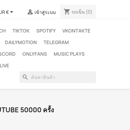
shopping_cart


รถเข็น
(0)
UR €
เข้าสู่ระบบ
CH
TIKTOK
SPOTIFY
VKONTAKTE
DAILYMOTION
TELEGRAM
ISCORD
ONLYFANS
MUSIC PLAYS
LIVE
search
YOUTUBE 50000 ครั้ง