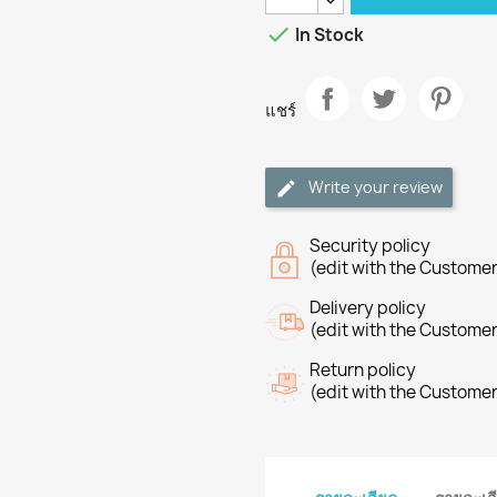

In Stock
แชร์
Write your review
Security policy
(edit with the Custome
Delivery policy
(edit with the Custome
Return policy
(edit with the Custome