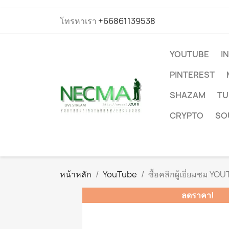
โทรหาเรา
+66861139538
YOUTUBE
I
PINTEREST
SHAZAM
TU
CRYPTO
SO
หน้าหลัก
YouTube
ซื้อคลิกผู้เยี่ยมชม YO
ลดราคา!