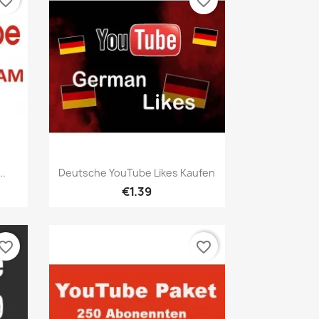
vorite_border
favorite_border
เปิดหน้าต่างย่อ

..
Deutsche YouTube Likes Kaufen
€1.39
vorite_border
favorite_border