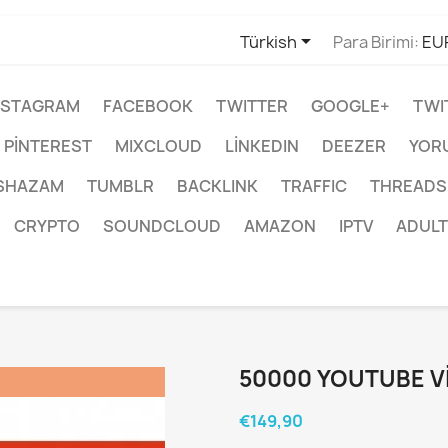

Türkish
Para Birimi:
EU
NSTAGRAM
FACEBOOK
TWITTER
GOOGLE+
TWI
PINTEREST
MIXCLOUD
LINKEDIN
DEEZER
YOR
SHAZAM
TUMBLR
BACKLINK
TRAFFIC
THREADS
CRYPTO
SOUNDCLOUD
AMAZON
IPTV
ADULT
50000 YOUTUBE V
€149,90