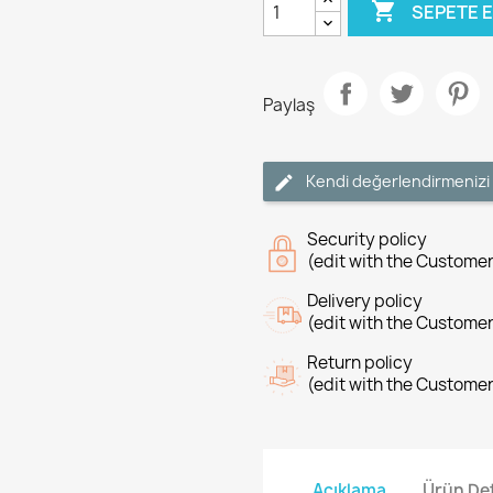

SEPETE 
Paylaş
Kendi değerlendirmenizi
Security policy
(edit with the Custome
Delivery policy
(edit with the Custome
Return policy
(edit with the Custome
Açıklama
Ürün Det