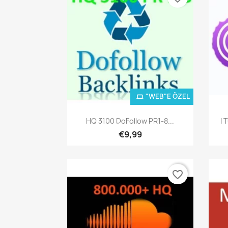
"WEB"E ÖZEL
Hızlı Görünüm

HQ 3100 DoFollow PR1-8...
I 
€9,99
favorite_border