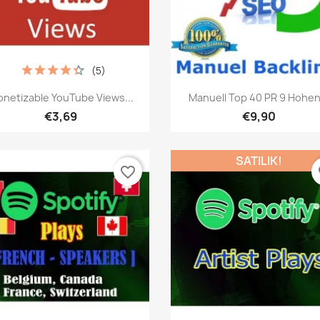
(5)
Hızlı Görünüm
Hızlı Görünüm


netizable YouTube Views...
Manuell Top 40 PR 9 Hohen.
€3,69
€9,90
SATILIK!
favorite_border
fa