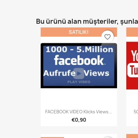
Bu ürünü alan müşteriler, şunlar
SATILIK!
favorite_border
Hızlı Görünüm

FACEBOOK VIDEO Klicks Views...
50
€0,90