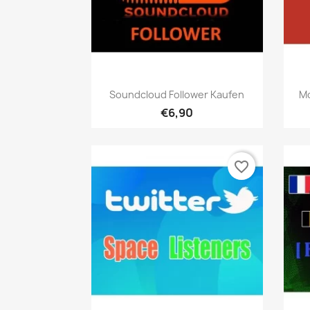
Hızlı Görünüm

Soundcloud Follower Kaufen
Mo
€6,90
favorite_border