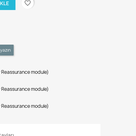
favorite_border
EKLE
 yazın
r Reassurance module)
r Reassurance module)
r Reassurance module)
ayları