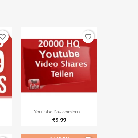
vorite_border
favorite_border
Hızlı Görünüm

YouTube Paylaşımları /...
€3,99