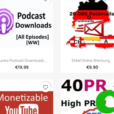
Hızlı Görünüm
Hızlı Görünüm


Tunes Podcast Downloads...
EMail Online Werbung...
€19,99
€9,90
favorite_border
fa