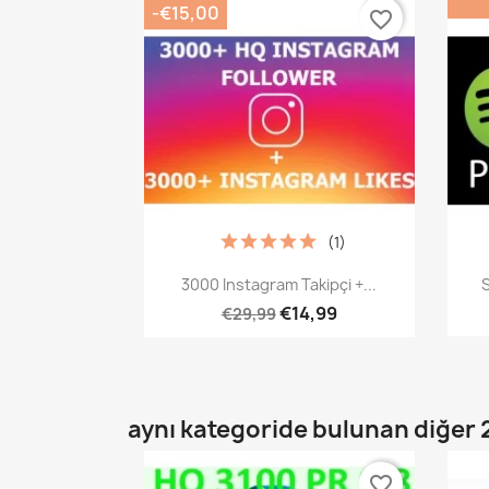
-€15,00
favorite_border
(1)
Hızlı Görünüm

3000 Instagram Takipçi +...
€14,99
€29,99
aynı kategoride bulunan diğer 
favorite_border