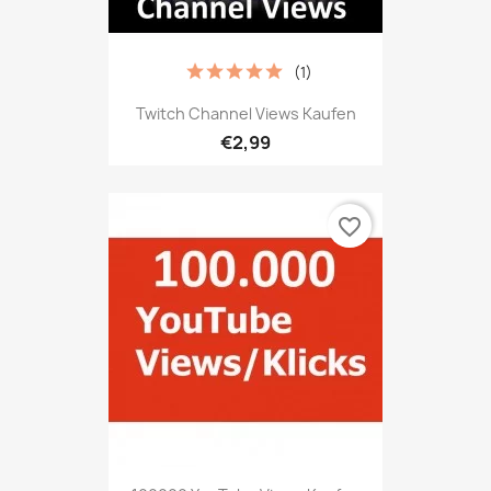
(1)
Twitch Channel Views Kaufen
€2,99
favorite_border