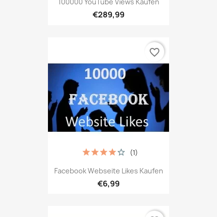
100000 YouTube Views Kaufen
€289,99
favorite_border
(1)
Facebook Webseite Likes Kaufen
€6,99