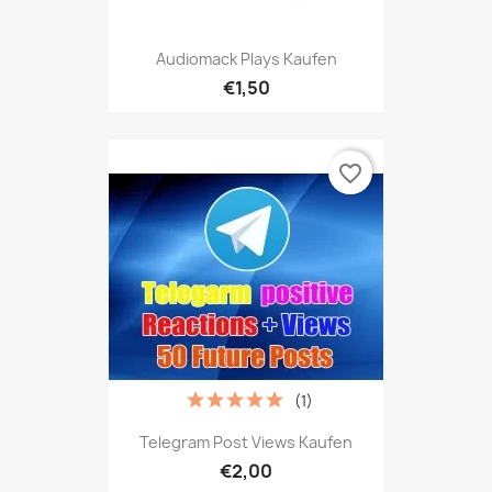
Audiomack Plays Kaufen
€1,50
favorite_border
(1)
Telegram Post Views Kaufen
€2,00