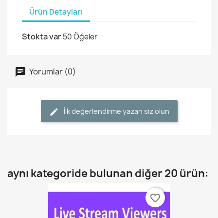
Ürün Detayları
Stokta var
50 Öğeler
Yorumlar (0)
İlk değerlendirme yazan siz olun
aynı kategoride bulunan diğer 20 ürün:
favorite_border