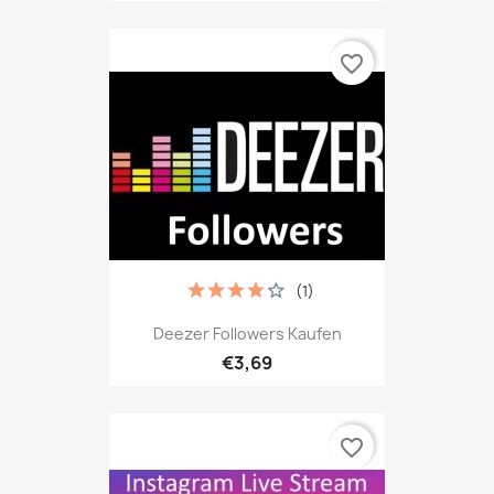
favorite_border
(1)
Deezer Followers Kaufen
€3,69
favorite_border