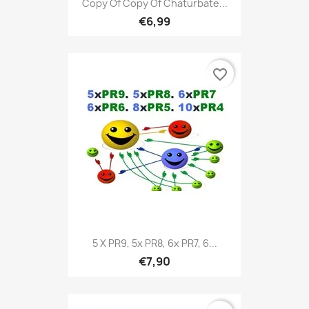
Copy Of Copy Of Chaturbate...
€6,99
favorite_border
5 X PR9, 5x PR8, 6x PR7, 6...
€7,90