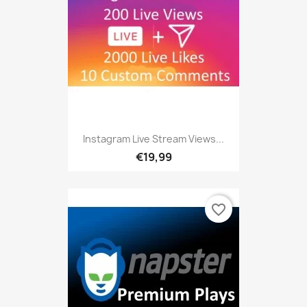
Instagram Live Stream Views...
€19,99
favorite_border