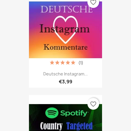
favorite_border
(1)
Deutsche Instagram...
€3,99
favorite_border