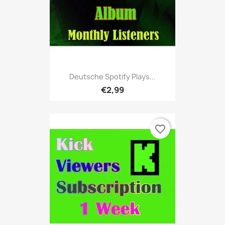
Deutsche Spotify Plays...
€2,99
favorite_border