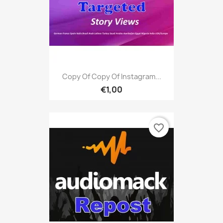
Copy Of Copy Of Instagram...
€1,00
favorite_border