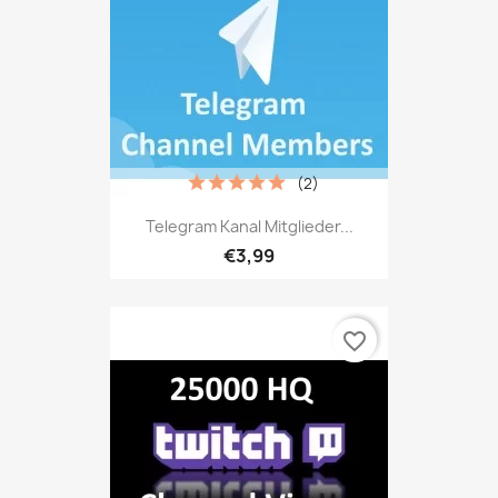
(2)
Telegram Kanal Mitglieder...
€3,99
favorite_border