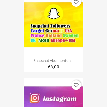
favorite_border
Snapchat Abonnenten...
€8,00
favorite_border