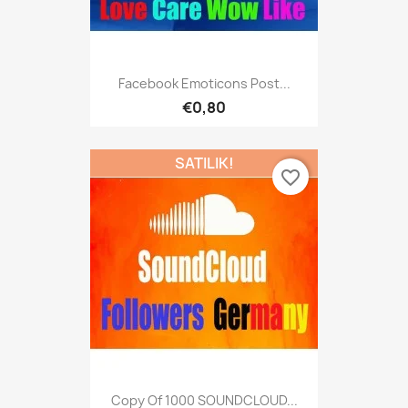
Facebook Emoticons Post...
€0,80
SATILIK!
favorite_border
Copy Of 1000 SOUNDCLOUD...