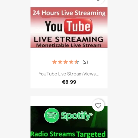
(2)
YouTube Live Stream Views...
€8,99
favorite_border