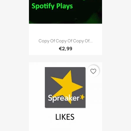
Copy Of Copy Of Copy Of...
€2,99
favorite_border