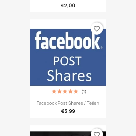
€2,00
favorite_border
(1)
Facebook Post Shares / Teilen
€3,99
favorite_border