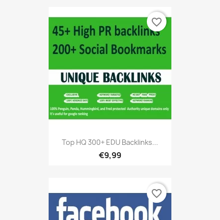
favorite_border
Top HQ 300+ EDU Backlinks...
€9,99
favorite_border