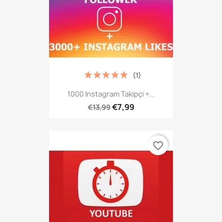
(1)
1000 Instagram Takipçi +...
€7,99
€13,99
favorite_border