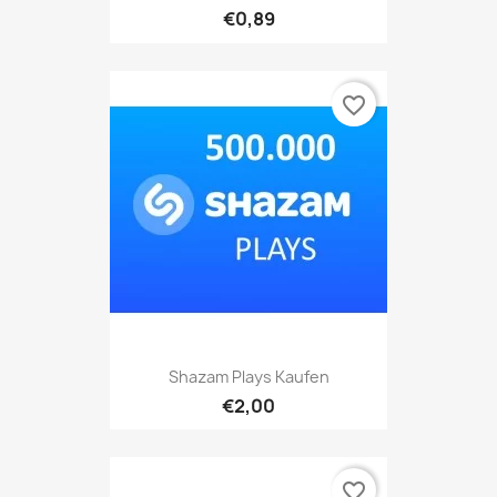
€0,89
favorite_border
Shazam Plays Kaufen
€2,00
favorite_border