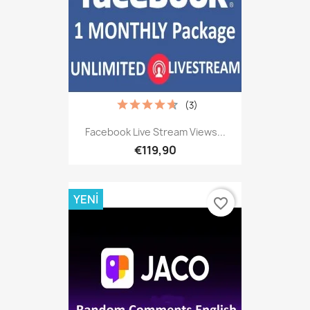
(3)
Facebook Live Stream Views...
€119,90
YENI
favorite_border