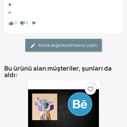
e
e
0
0
Kendi değerlendirmenizi yazın
Bu ürünü alan müşteriler, şunları da
aldı:
favorite_border