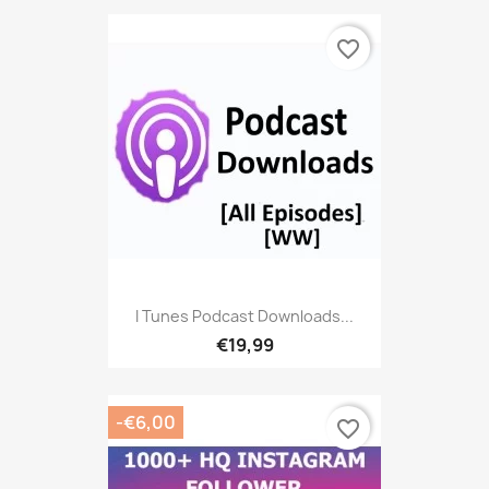
favorite_border
I Tunes Podcast Downloads...
€19,99
-€6,00
favorite_border