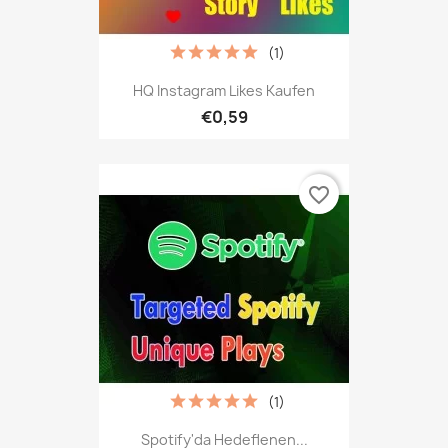
(1)
HQ Instagram Likes Kaufen
€0,59
favorite_border
(1)
Spotify'da Hedeflenen...