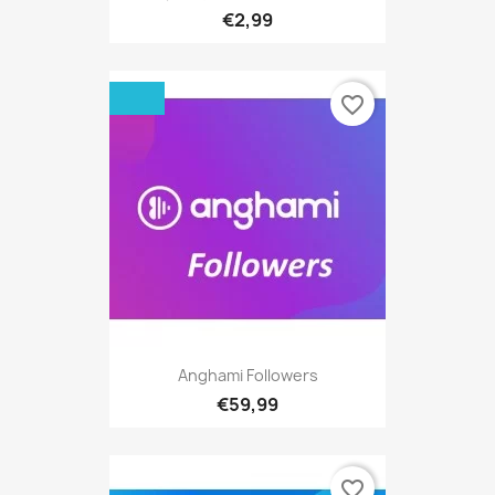
€2,99
favorite_border
Anghami Followers
€59,99
favorite_border