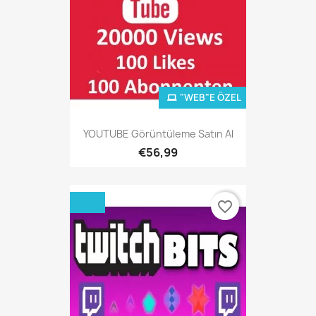
"WEB"E ÖZEL
YOUTUBE Görüntüleme Satın Al
€56,99
favorite_border