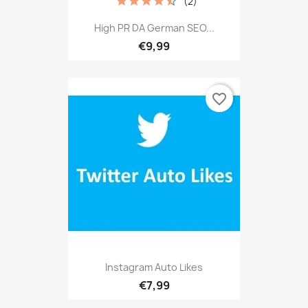
(2)
High PR DA German SEO...
€9,99
favorite_border
Instagram Auto Likes
€7,99