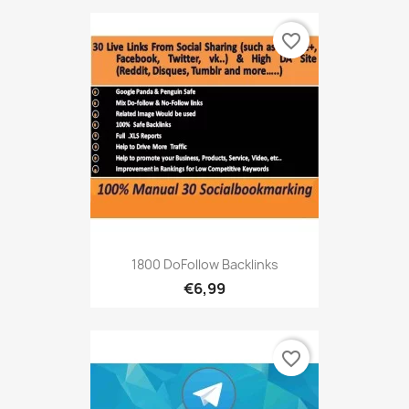
favorite_border
1800 DoFollow Backlinks
€6,99
favorite_border