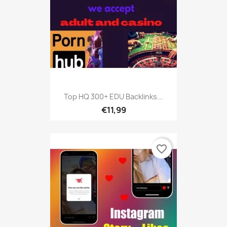
Top HQ 300+ EDU Backlinks...
€11,99
favorite_border