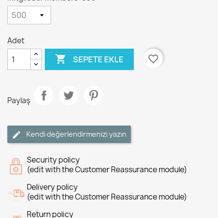
Adet

favorite_border
SEPETE EKLE
Paylaş
Kendi değerlendirmenizi yazın
Security policy
(edit with the Customer Reassurance module)
Delivery policy
(edit with the Customer Reassurance module)
Return policy