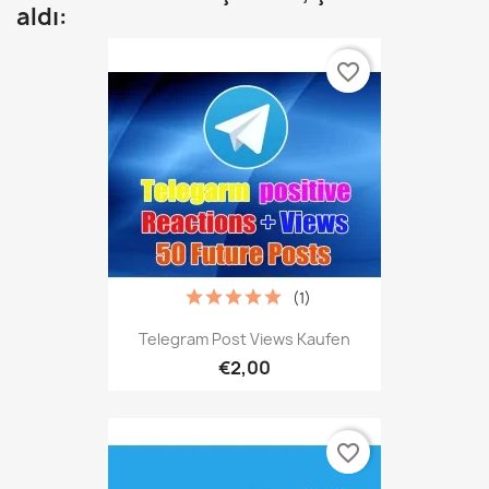
aldı:
favorite_border
(1)
Telegram Post Views Kaufen
€2,00
favorite_border