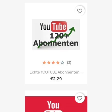
favorite_border
(3)
Echte YOUTUBE Abonnenten...
€2,29
favorite_border