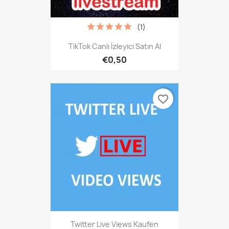
(1)
TikTok Canlı İzleyici Satın Al
€0,50
favorite_border
Twitter Live Views Kaufen