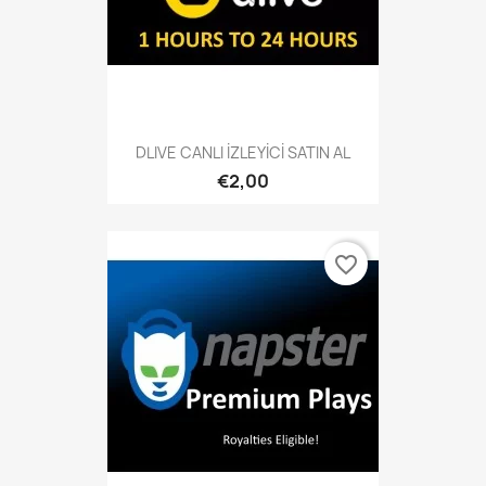
DLIVE CANLI İZLEYİCİ SATIN AL
€2,00
favorite_border