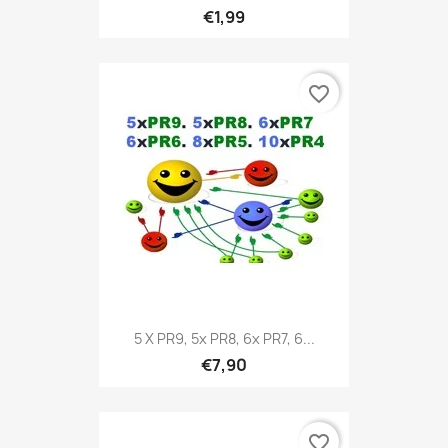
€1,99
favorite_border
5 X PR9, 5x PR8, 6x PR7, 6...
€7,90
favorite_border