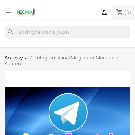
shopping_cart


(0)
search
Ana Sayfa
Telegram Kanal Mitglieder Members
Kaufen