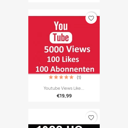
favorite_border
(1)
Youtube Views Like...
€19,99
favorite_border