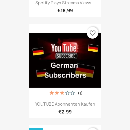
Spotify Plays Streams Views...
€18,99
favorite_border
(1)
YOUTUBE Abonnenten Kaufen
€2,99