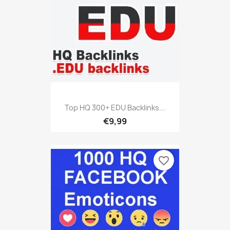
Top HQ 300+ EDU Backlinks...
€9,99
favorite_border