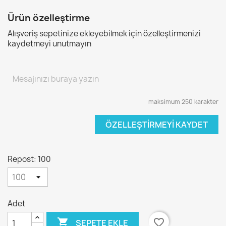
Ürün özelleştirme
Alışveriş sepetinize ekleyebilmek için özelleştirmenizi
kaydetmeyi unutmayın
maksimum 250 karakter
ÖZELLEŞTIRMEYI KAYDET
Repost: 100
Adet

favorite_border
SEPETE EKLE