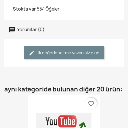
Stokta var
554 Öğeler
Yorumlar (0)
İlk değerlendirme yazan siz olun
aynı kategoride bulunan diğer 20 ürün:
favorite_border