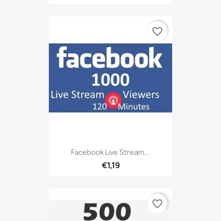
favorite_border
Facebook Live Stream...
€1,19
favorite_border