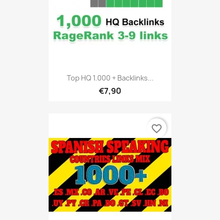
Top HQ 1.000 + Backlinks...
€7,90
favorite_border