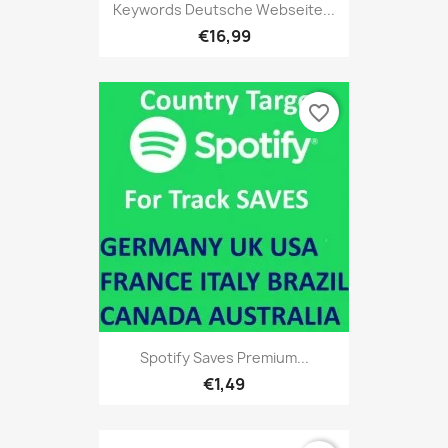
Keywords Deutsche Webseite...
€16,99
favorite_border
Spotify Saves Premium...
€1,49