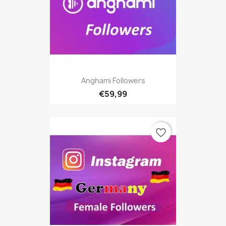
Anghami Followers
€59,99
favorite_border