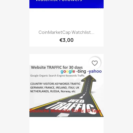
CoinMarketCap Watchlist...
€3,00
favorite_border