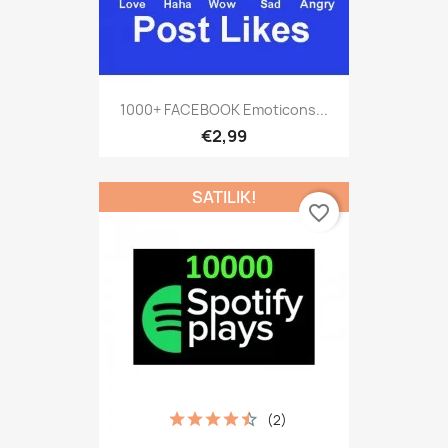
1000+ FACEBOOK Emoticons...
€2,99
SATILIK!
favorite_border
(2)