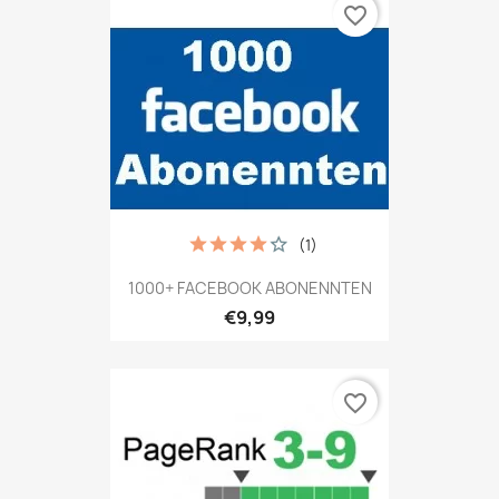
favorite_border
(1)
1000+ FACEBOOK ABONENNTEN
€9,99
favorite_border