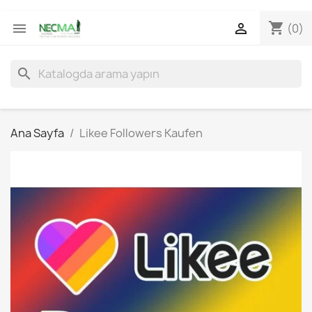
shopping_cart


(0)
search
Ana Sayfa
Likee Followers Kaufen