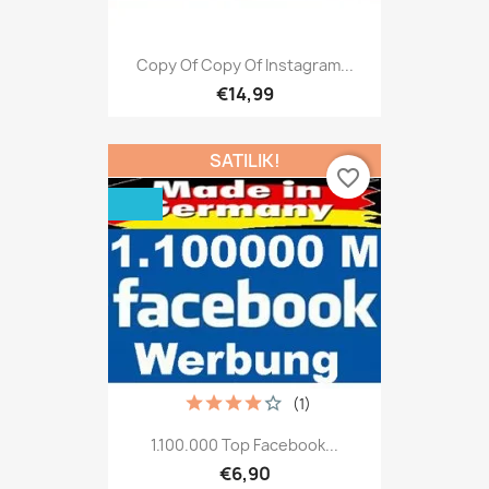
Copy Of Copy Of Instagram...
€14,99
SATILIK!
favorite_border
(1)
1.100.000 Top Facebook...
€6,90