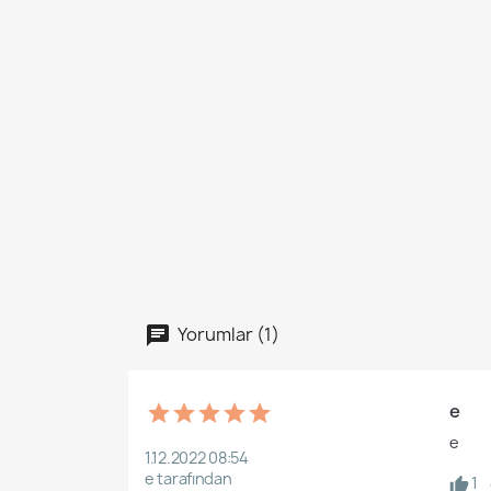
Yorumlar (1)
e
e
1.12.2022 08:54
e tarafından
1