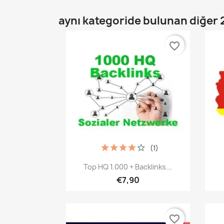
aynı kategoride bulunan diğer 
favorite_border
(1)
Hızlı Görünüm

Top HQ 1.000 + Backlinks...
€7,90
favorite_border