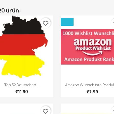
20 ürün:
favorite_border
fa
Hızlı Görünüm
Hızlı Görünüm


Top 52 Deutschen...
Amazon Wunschliste Produkt
€11,90
€7,99
favorite_border
fa