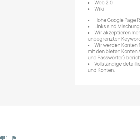
Web 2.0
Wiki
Hohe Google Page R
Links sind Mischun
Wir akzeptieren
meh
unbegrenzten Keywords
Wir werden Konten fü
mit den bieten
Konten 
und Passwörter)
berich
Vollständige detailli
und Konten.
1