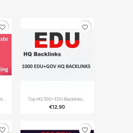
vorite_border
favorite_border
Hızlı Görünüm

...
Top HQ 300+ EDU Backlinks...
€12,90
vorite_border
favorite_border