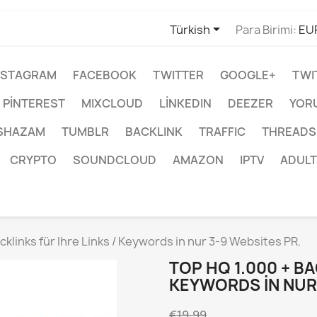

Türkish
Para Birimi:
EU
NSTAGRAM
FACEBOOK
TWITTER
GOOGLE+
TWI
PINTEREST
MIXCLOUD
LINKEDIN
DEEZER
YOR
SHAZAM
TUMBLR
BACKLINK
TRAFFIC
THREADS
CRYPTO
SOUNDCLOUD
AMAZON
IPTV
ADULT
cklinks für Ihre Links / Keywords in nur 3-9 Websites PR.
TOP HQ 1.000 + BA
KEYWORDS IN NUR 
€19,99