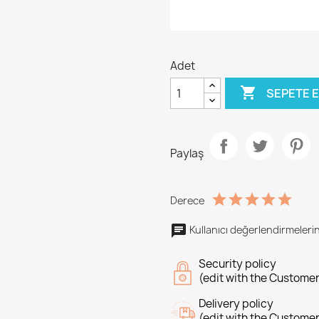
Adet

SEPETE 
Paylaş
Derece
Kullanıcı değerlendirmelerin
Security policy
(edit with the Custome
Delivery policy
(edit with the Custome