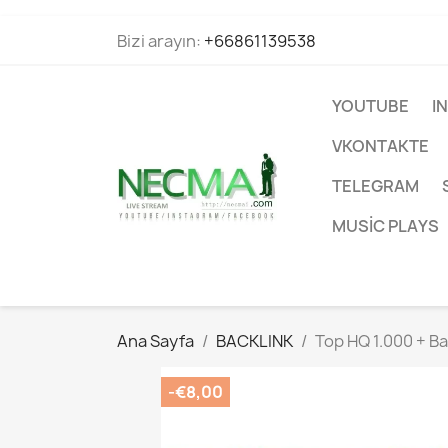
Bizi arayın:
+66861139538
YOUTUBE
I
VKONTAKTE
TELEGRAM
MUSIC PLAYS
Ana Sayfa
BACKLINK
Top HQ 1.000 + Ba
-€8,00