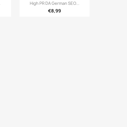
Hızlı Görünüm

.
High PR DA German SEO...
€8,99