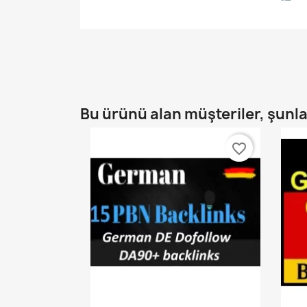
Bu ürünü alan müşteriler, şunlar
favorite_border