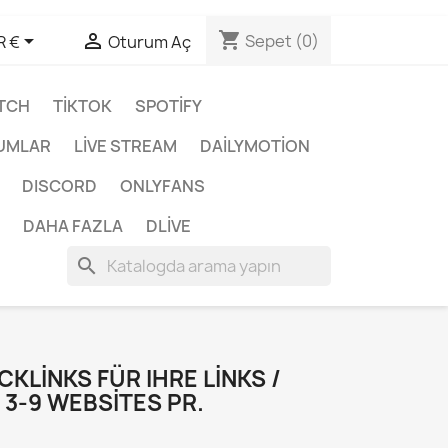
shopping_cart


Sepet
(0)
R €
Oturum Aç
TCH
TIKTOK
SPOTIFY
UMLAR
LIVE STREAM
DAILYMOTION
DISCORD
ONLYFANS
DAHA FAZLA
DLIVE
search
CKLINKS FÜR IHRE LINKS /
3-9 WEBSITES PR.