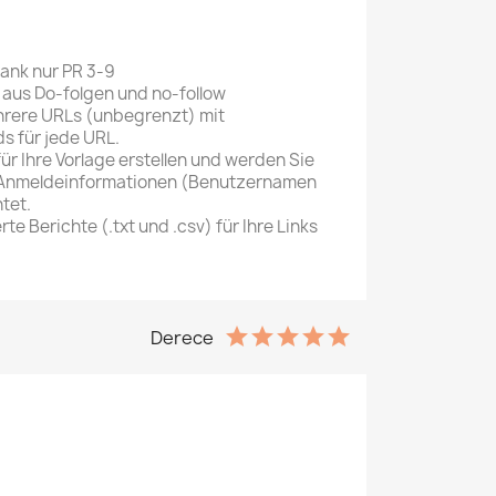
ank nur PR 3-9
g aus
Do-folgen und no-follow
rere URLs (unbegrenzt)
mit
 für jede URL.
r Ihre Vorlage erstellen und werden Sie
Anmeldeinformationen (Benutzernamen
tet.
erte Berichte
(.txt und .csv) für Ihre Links
Derece