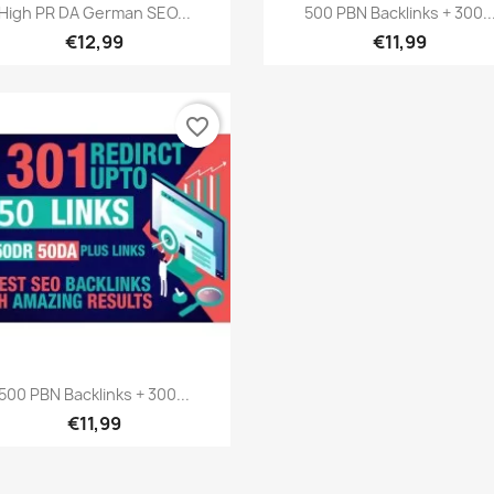
Hızlı Görünüm
Hızlı Görünüm


High PR DA German SEO...
500 PBN Backlinks + 300..
€12,99
€11,99
favorite_border
Hızlı Görünüm

500 PBN Backlinks + 300...
€11,99