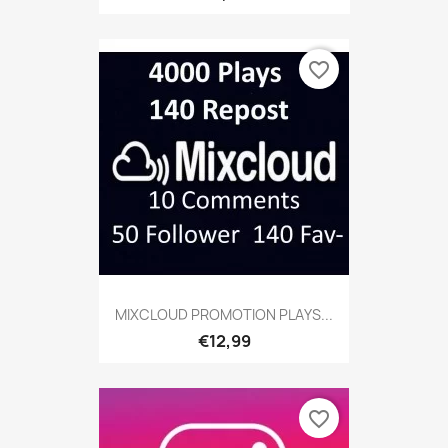
favorite_border
MIXCLOUD PROMOTION PLAYS...
€12,99
favorite_border