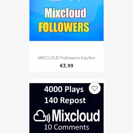
MIXCLOUD Followers Kaufen
€3,99
favorite_border