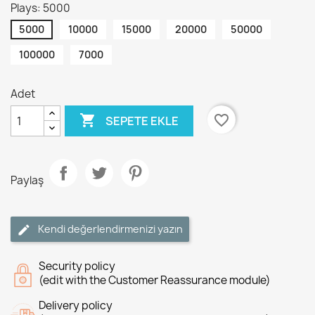
Plays: 5000
5000
10000
15000
20000
50000
100000
7000
Adet

favorite_border
SEPETE EKLE
Paylaş
Kendi değerlendirmenizi yazın
Security policy
(edit with the Customer Reassurance module)
Delivery policy