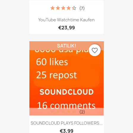
(7)
YouTube Watchtime Kaufen
€23,99
SATILIK!
favorite_border
(2)
SOUNDCLOUD PLAYS FOLLOWERS...
€3,99