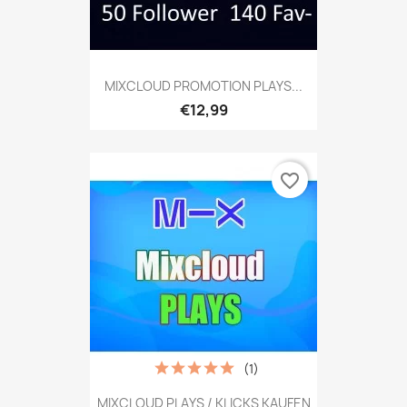
MIXCLOUD PROMOTION PLAYS...
€12,99
favorite_border
(1)
MIXCLOUD PLAYS / KLICKS KAUFEN