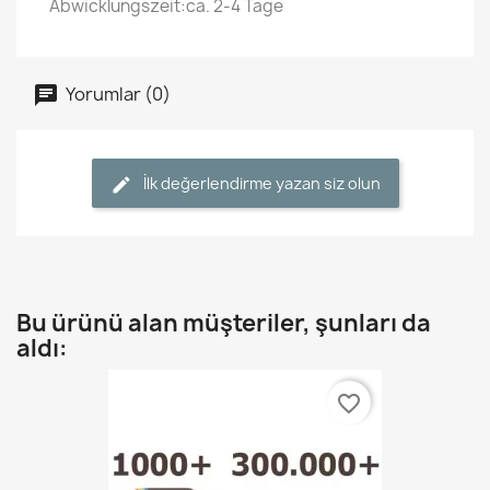
Abwicklungszeit:ca. 2-4 Tage
Yorumlar (0)
İlk değerlendirme yazan siz olun
Bu ürünü alan müşteriler, şunları da
aldı:
favorite_border