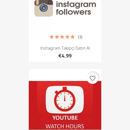
(1)
Instagram Takipçi Satın Al
€4,99
favorite_border