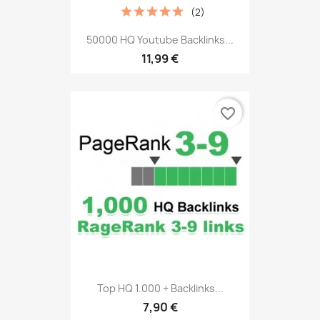
(2)
50000 HQ Youtube Backlinks...
11,99 €
favorite_border
Top HQ 1.000 + Backlinks...
7,90 €