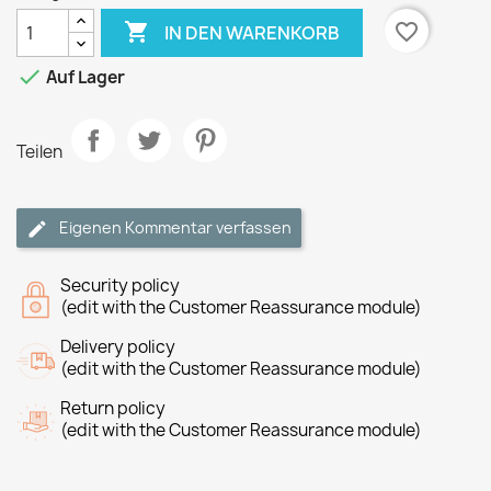

favorite_border
IN DEN WARENKORB

Auf Lager
Teilen
Eigenen Kommentar verfassen
Security policy
(edit with the Customer Reassurance module)
Delivery policy
(edit with the Customer Reassurance module)
Return policy
(edit with the Customer Reassurance module)