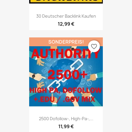
30 Deutscher Backlink Kaufen
12,99 €
SONDERPREIS!
favorite_border
2500 Dofollow-, High-Pa-,...
11,99 €