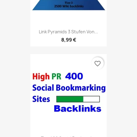
Link Pyramids 3 Stufen Von...
8,99 €
favorite_border