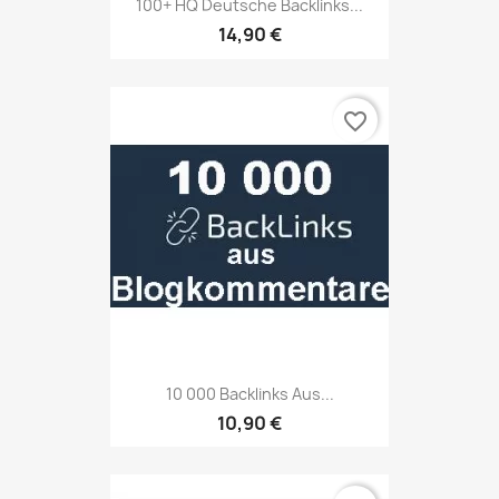
100+ HQ Deutsche Backlinks...
14,90 €
favorite_border
10 000 Backlinks Aus...
10,90 €