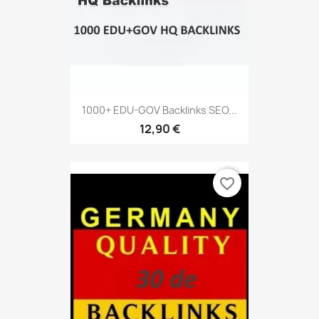
1000+ EDU-GOV Backlinks SEO...
12,90 €
favorite_border