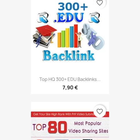
favorite_border
Top HQ 300+ EDU Backlinks...
7,90 €
favorite_border