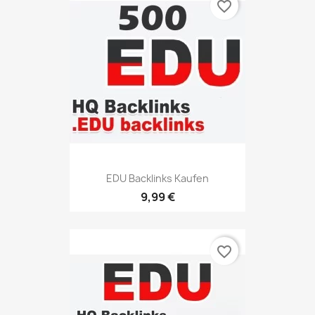
favorite_border
EDU Backlinks Kaufen
9,99 €
favorite_border