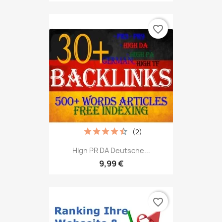
favorite_border
(2)
High PR DA Deutsche...
9,99 €
favorite_border