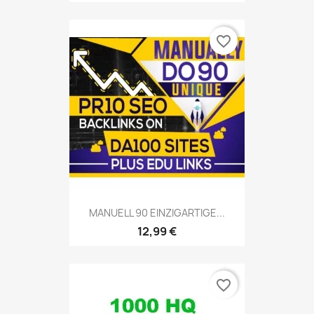
favorite_border
MANUELL 90 EINZIGARTIGE...
12,99 €
favorite_border