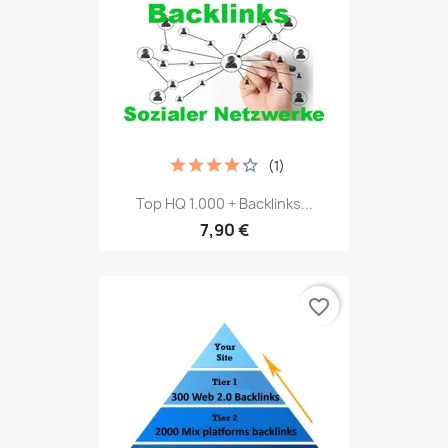
(1)
Top HQ 1.000 + Backlinks...
7,90 €
favorite_border