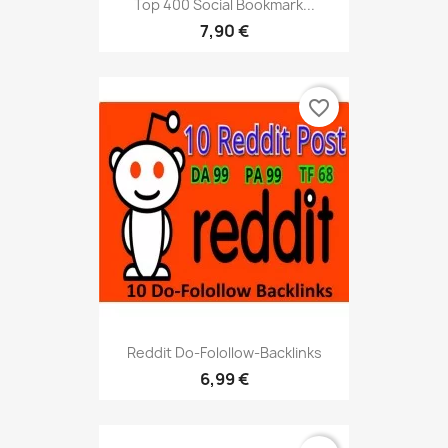
Top 400 Social Bookmark...
7,90 €
favorite_border
Reddit Do-Folollow-Backlinks
6,99 €