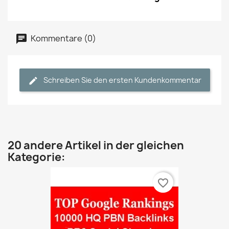
Kommentare (0)
Schreiben Sie den ersten Kundenkommentar
20 andere Artikel in der gleichen
Kategorie:
favorite_border