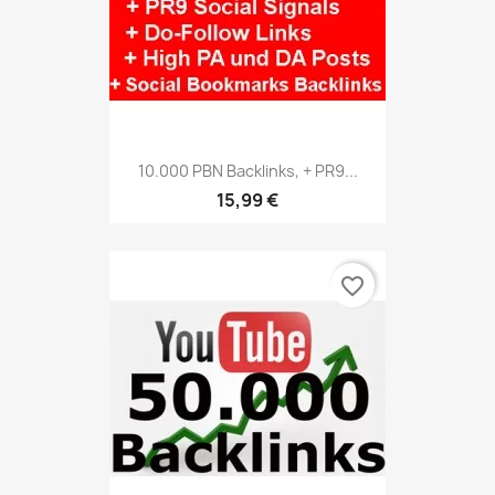
10.000 PBN Backlinks, + PR9...
15,99 €
favorite_border