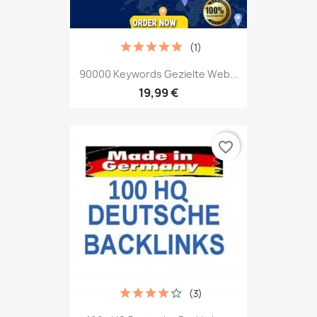
(1)
90000 Keywords Gezielte Web...
19,99 €
favorite_border
(3)