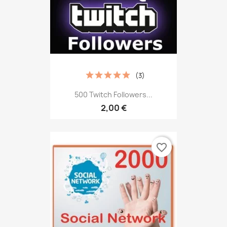
(3)
500 Twitch Followers...
2,00 €
favorite_border