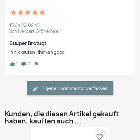
15.04.22, 02:45
Von Herbert Grönemeier
Suuper Brotugt
Ih nix kaufen I thinken good
1
0
Eigenen Kommentar verfassen
Kunden, die diesen Artikel gekauft
haben, kauften auch ...
favorite_border