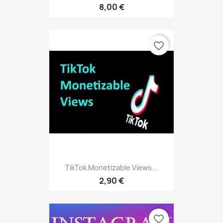
8,00 €
favorite_border
TikTok Monetizable Views...
2,90 €
favorite_border