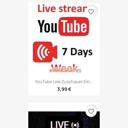
favorite_border
(1)
YouTube Live Zuschauer Ein...
3,99 €
favorite_border