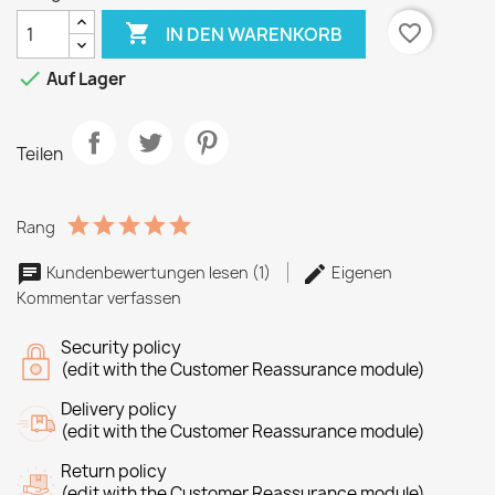

favorite_border
IN DEN WARENKORB

Auf Lager
Teilen
Rang
Kundenbewertungen lesen (1)
Eigenen
Kommentar verfassen
Security policy
(edit with the Customer Reassurance module)
Delivery policy
(edit with the Customer Reassurance module)
Return policy
(edit with the Customer Reassurance module)