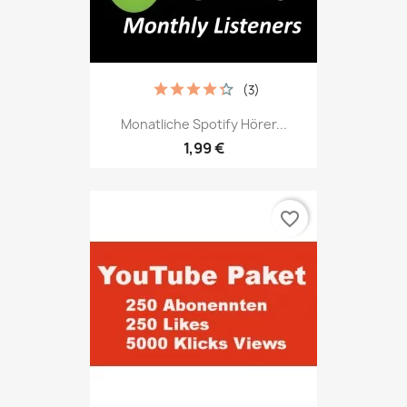
(3)
Monatliche Spotify Hörer...
1,99 €
favorite_border