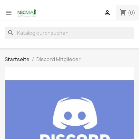
shopping_cart


(0)
search
Startseite
Discord Mitglieder