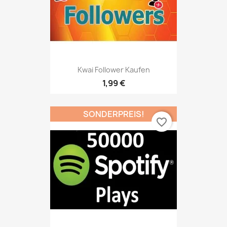
Kwai Follower Kaufen
1,99 €
SONDERPREIS!
favorite_border