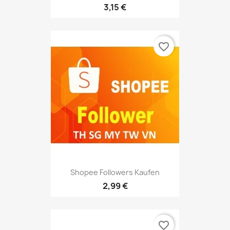
3,15 €
favorite_border
Shopee Followers Kaufen
2,99 €
favorite_border