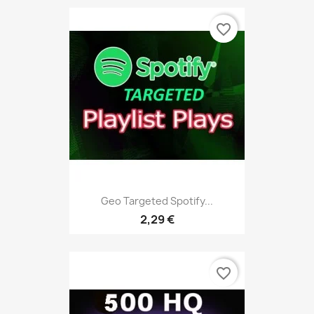
favorite_border
Geo Targeted Spotify...
2,29 €
favorite_border